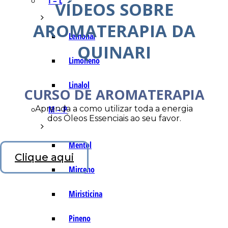
I – L
VÍDEOS SOBRE
AROMATERAPIA DA
Lemonal
QUINARI
Limoneno
Linalol
CURSO DE AROMATERAPIA
Aprenda a como utilizar toda a energia
M – P
dos Óleos Essenciais ao seu favor.
Mentol
Clique aqui
Mirceno
Miristicina
Pineno