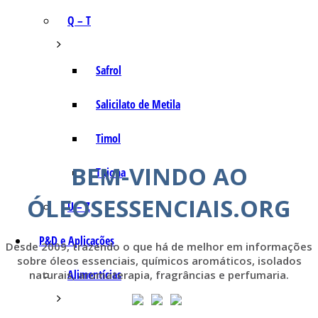
Q – T
Safrol
Salicilato de Metila
Timol
BEM-VINDO AO
Tujona
ÓLEOSESSENCIAIS.ORG
U – Z
P&D e Aplicações
Desde 2009, trazendo o que há de melhor em informações
sobre óleos essenciais, químicos aromáticos, isolados
Alimentícias
naturais, aromaterapia, fragrâncias e perfumaria.