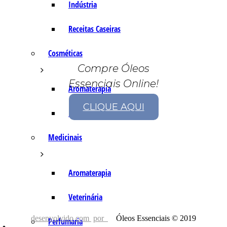
Indústria
Receitas Caseiras
Cosméticas
Compre Óleos
Essenciais Online!
Aromaterapia
CLIQUE AQUI
Fórmulas Caseiras
Medicinais
Aromaterapia
Veterinária
desenvolvido com
por
Óleos Essenciais © 2019
Perfumaria