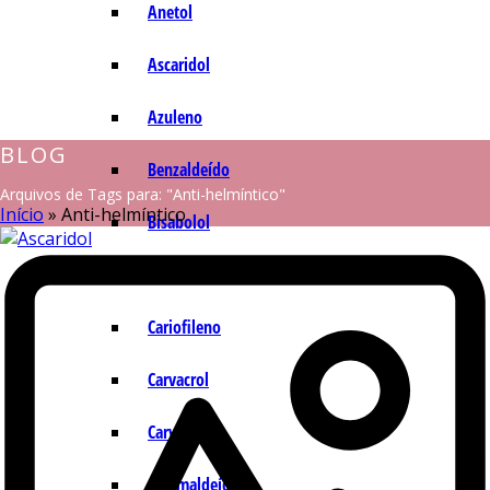
Anetol
Ascaridol
Azuleno
BLOG
Benzaldeído
Arquivos de Tags para: "Anti-helmíntico"
Início
»
Anti-helmíntico
Bisabolol
Camazuleno
Cariofileno
Carvacrol
Carvona
Cinamaldeído