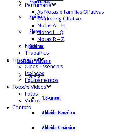
Especiarias
Perfumaria
As Notas e Famílias Olfativas
Exóticos
Marketing Olfativo
Notas A – H
Flores
Notas I – Q
Notas R – Z
Notícias
Resinas
Trabalhos
Loja Virtual
Isolados Naturais
Óleos Essenciais
Isolados
A – D
Equipamentos
Fotos e Vídeos
Fotos
1.8-cineol
Vídeos
Contato
Aldeído Benzóico
Aldeído Cinâmico