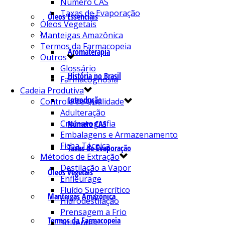
Número CAS
Taxas de Evaporação
Óleos Essenciais
Óleos Vegetais
Manteigas Amazônica
Termos da Farmacopeia
Aromaterapia
Outros
Glossário
História no Brasil
Farmacognosia
Cadeia Produtiva
Introdução
Controle de Qualidade
Adulteração
Cromatografia
Número CAS
Embalagens e Armazenamento
Ficha Técnica
Taxas de Evaporação
Métodos de Extração
Destilação a Vapor
Óleos Vegetais
Enfleurage
Fluído Supercrítico
Manteigas Amazônica
Hidrodestilação
Prensagem a Frio
Termos da Farmacopeia
Solventes