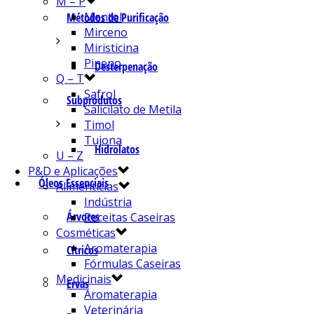
M – P
Mentol
Métodos de Purificação
Mirceno
Miristicina
Pineno
Desterpenação
Q – T
Safrol
Subprodutos
Salicilato de Metila
Timol
Tujona
Hidrolatos
U – Z
P&D e Aplicações
Óleos Essenciais
Alimentícias
Indústria
Árvores
Receitas Caseiras
Cosméticas
Aromaterapia
Cítricos
Fórmulas Caseiras
Medicinais
Ervas
Aromaterapia
Veterinária