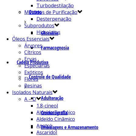
Turbodestilação
Outros
Métodos de Purificação
Desterpenação
Subprodutos
Hidrolatos
Glossário
Óleos Essenciais
Árvores
Farmacognosia
Cítricos
Ervas
Cadeia Produtiva
Especiarias
Exóticos
Controle de Qualidade
Flores
Resinas
Isolados Naturais
Adulteração
A – D
1.8-cineol
Aldeído Benzóico
Cromatografia
Aldeído Cinâmico
Anetol
Embalagens e Armazenamento
Ascaridol