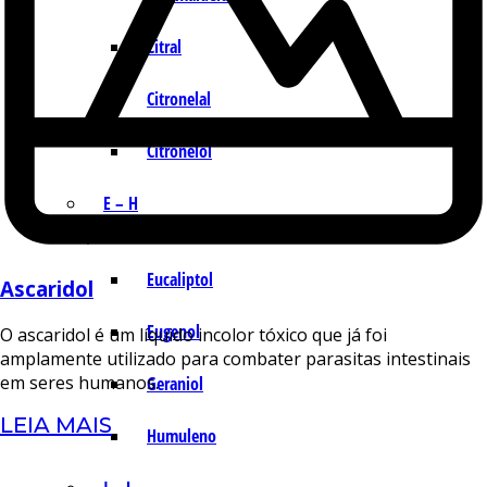
Citral
Citronelal
Citronelol
E – H
Eucaliptol
Ascaridol
Eugenol
O ascaridol é um líquido incolor tóxico que já foi
amplamente utilizado para combater parasitas intestinais
em seres humanos.
Geraniol
LEIA MAIS
Humuleno