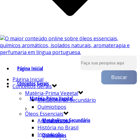
Página Inicial
Página Inicial
Conceitos Gerais
Conceitos Gerais
Matéria-Prima Vegetal
Matéria-Prima Vegetal
Metabolismo Secundário
Quimiotipos
Óleos Essenciais
Metabolismo Secundário
Aromaterapia
História no Brasil
Introdução
Quimiotipos