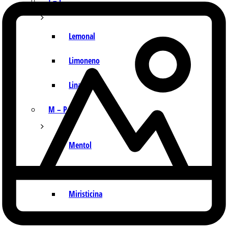
I – L
Lemonal
Limoneno
Linalol
M – P
Mentol
Mirceno
Miristicina
Pineno