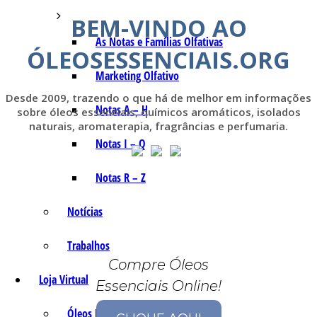
BEM-VINDO AO
As Notas e Famílias Olfativas
ÓLEOSESSENCIAIS.ORG
Marketing Olfativo
Desde 2009, trazendo o que há de melhor em informações
Notas A – H
sobre óleos essenciais, químicos aromáticos, isolados
naturais, aromaterapia, fragrâncias e perfumaria.
Notas I – Q
Notas R – Z
Notícias
Trabalhos
Compre Óleos
Loja Virtual
Essenciais Online!
Óleos Essenciais