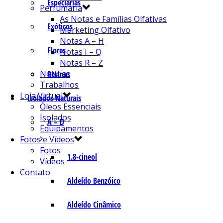
Especiarias
Perfumaria
As Notas e Famílias Olfativas
Exóticos
Marketing Olfativo
Notas A – H
Flores
Notas I – Q
Notas R – Z
Notícias
Resinas
Trabalhos
Loja Virtual
Isolados Naturais
Óleos Essenciais
Isolados
A – D
Equipamentos
Fotos e Vídeos
Fotos
1.8-cineol
Vídeos
Contato
Aldeído Benzóico
Aldeído Cinâmico