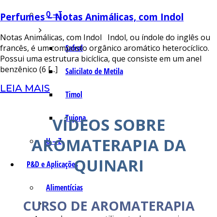
Q – T
Perfumes – Notas Animálicas, com Indol
Notas Animálicas, com Indol Indol, ou índole do inglês ou
Safrol
francês, é um composto orgânico aromático heterocíclico.
Possui uma estrutura bicíclica, que consiste em um anel
benzênico (6 [...]
Salicilato de Metila
LEIA MAIS
Timol
Tujona
VÍDEOS SOBRE
AROMATERAPIA DA
U – Z
QUINARI
P&D e Aplicações
Alimentícias
CURSO DE AROMATERAPIA