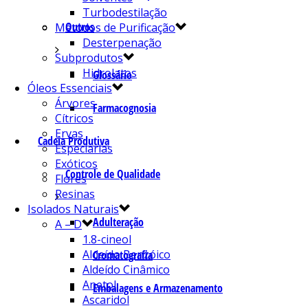
Turbodestilação
Outros
Métodos de Purificação
Desterpenação
Subprodutos
Hidrolatos
Glossário
Óleos Essenciais
Árvores
Farmacognosia
Cítricos
Ervas
Cadeia Produtiva
Especiarias
Exóticos
Controle de Qualidade
Flores
Resinas
Isolados Naturais
Adulteração
A – D
1.8-cineol
Aldeído Benzóico
Cromatografia
Aldeído Cinâmico
Anetol
Embalagens e Armazenamento
Ascaridol