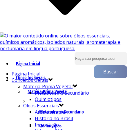
Página Inicial
Página Inicial
Conceitos Gerais
Conceitos Gerais
Matéria-Prima Vegetal
Matéria-Prima Vegetal
Metabolismo Secundário
Quimiotipos
Óleos Essenciais
Metabolismo Secundário
Aromaterapia
História no Brasil
Introdução
Quimiotipos