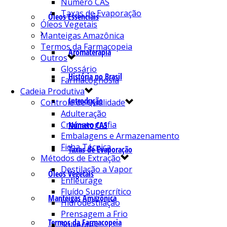
Número CAS
Taxas de Evaporação
Óleos Essenciais
Óleos Vegetais
Manteigas Amazônica
Termos da Farmacopeia
Aromaterapia
Outros
Glossário
História no Brasil
Farmacognosia
Cadeia Produtiva
Introdução
Controle de Qualidade
Adulteração
Cromatografia
Número CAS
Embalagens e Armazenamento
Ficha Técnica
Taxas de Evaporação
Métodos de Extração
Destilação a Vapor
Óleos Vegetais
Enfleurage
Fluído Supercrítico
Manteigas Amazônica
Hidrodestilação
Prensagem a Frio
Termos da Farmacopeia
Solventes