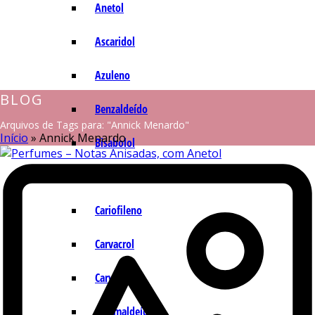
Anetol
Ascaridol
Azuleno
BLOG
Benzaldeído
Arquivos de Tags para: "Annick Menardo"
Início
»
Annick Menardo
Bisabolol
Camazuleno
Cariofileno
Carvacrol
Carvona
Cinamaldeído