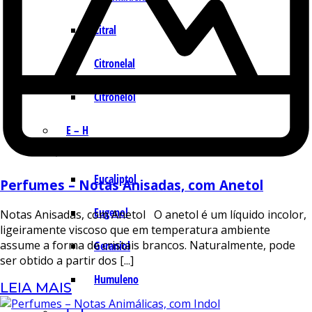
Citral
Citronelal
Citronelol
E – H
Eucaliptol
Perfumes – Notas Anisadas, com Anetol
Eugenol
Notas Anisadas, com Anetol O anetol é um líquido incolor,
ligeiramente viscoso que em temperatura ambiente
assume a forma de cristais brancos. Naturalmente, pode
Geraniol
ser obtido a partir dos [...]
Humuleno
LEIA MAIS