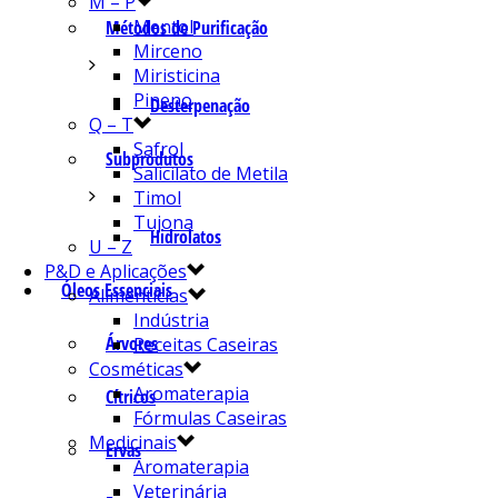
M – P
Mentol
Métodos de Purificação
Mirceno
Miristicina
Pineno
Desterpenação
Q – T
Safrol
Subprodutos
Salicilato de Metila
Timol
Tujona
Hidrolatos
U – Z
P&D e Aplicações
Óleos Essenciais
Alimentícias
Indústria
Árvores
Receitas Caseiras
Cosméticas
Aromaterapia
Cítricos
Fórmulas Caseiras
Medicinais
Ervas
Aromaterapia
Veterinária