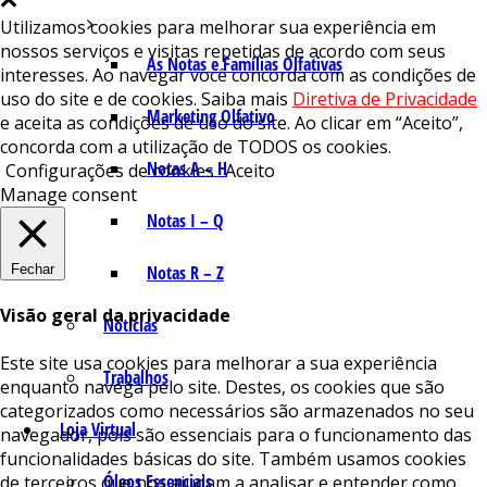
Utilizamos cookies para melhorar sua experiência em
nossos serviços e visitas repetidas de acordo com seus
As Notas e Famílias Olfativas
interesses. Ao navegar você concorda com as condições de
uso do site e de cookies. Saiba mais
Diretiva de Privacidade
Marketing Olfativo
e aceita as condições de uso do site. Ao clicar em “Aceito”,
concorda com a utilização de TODOS os cookies.
Notas A – H
Configurações de cookies
Aceito
Manage consent
Notas I – Q
Fechar
Notas R – Z
Visão geral da privacidade
Notícias
Este site usa cookies para melhorar a sua experiência
Trabalhos
enquanto navega pelo site. Destes, os cookies que são
categorizados como necessários são armazenados no seu
Loja Virtual
navegador, pois são essenciais para o funcionamento das
funcionalidades básicas do site. Também usamos cookies
Óleos Essenciais
de terceiros que nos ajudam a analisar e entender como