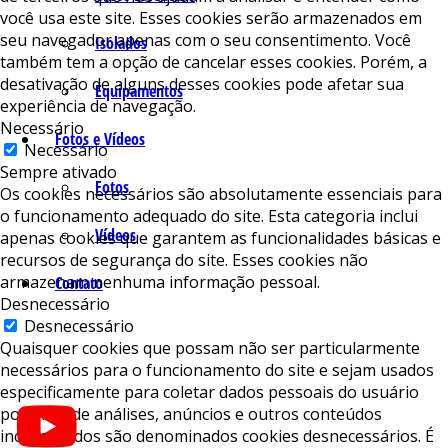
você usa este site. Esses cookies serão armazenados em
seu navegador apenas com o seu consentimento. Você
Isolados
também tem a opção de cancelar esses cookies. Porém, a
desativação de alguns desses cookies pode afetar sua
Equipamentos
experiência de navegação.
Necessário
Fotos e Vídeos
Necessário
Sempre ativado
Fotos
Os cookies necessários são absolutamente essenciais para
o funcionamento adequado do site. Esta categoria inclui
Vídeos
apenas cookies que garantem as funcionalidades básicas e
recursos de segurança do site. Esses cookies não
armazenam nenhuma informação pessoal.
Contato
Desnecessário
Desnecessário
Quaisquer cookies que possam não ser particularmente
necessários para o funcionamento do site e sejam usados ​​
especificamente para coletar dados pessoais do usuário
por meio de análises, anúncios e outros conteúdos
incorporados são denominados cookies desnecessários. É