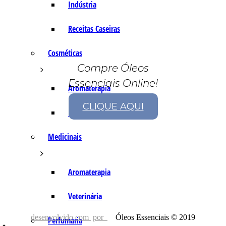
Indústria
Receitas Caseiras
Cosméticas
Compre Óleos
Essenciais Online!
Aromaterapia
CLIQUE AQUI
Fórmulas Caseiras
Medicinais
Aromaterapia
Veterinária
desenvolvido com
por
Óleos Essenciais © 2019
Perfumaria