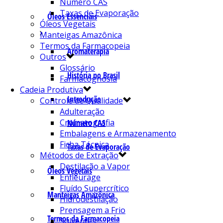
Número CAS
Taxas de Evaporação
Óleos Essenciais
Óleos Vegetais
Manteigas Amazônica
Termos da Farmacopeia
Aromaterapia
Outros
Glossário
História no Brasil
Farmacognosia
Cadeia Produtiva
Introdução
Controle de Qualidade
Adulteração
Cromatografia
Número CAS
Embalagens e Armazenamento
Ficha Técnica
Taxas de Evaporação
Métodos de Extração
Destilação a Vapor
Óleos Vegetais
Enfleurage
Fluído Supercrítico
Manteigas Amazônica
Hidrodestilação
Prensagem a Frio
Termos da Farmacopeia
Solventes