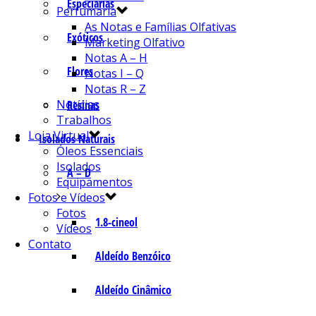
Especiarias
Perfumaria
As Notas e Famílias Olfativas
Exóticos
Marketing Olfativo
Notas A – H
Flores
Notas I – Q
Notas R – Z
Notícias
Resinas
Trabalhos
Loja Virtual
Isolados Naturais
Óleos Essenciais
Isolados
A – D
Equipamentos
Fotos e Vídeos
Fotos
1.8-cineol
Vídeos
Contato
Aldeído Benzóico
Aldeído Cinâmico