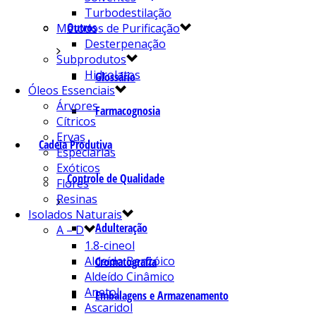
Turbodestilação
Outros
Métodos de Purificação
Desterpenação
Subprodutos
Hidrolatos
Glossário
Óleos Essenciais
Árvores
Farmacognosia
Cítricos
Ervas
Cadeia Produtiva
Especiarias
Exóticos
Controle de Qualidade
Flores
Resinas
Isolados Naturais
Adulteração
A – D
1.8-cineol
Aldeído Benzóico
Cromatografia
Aldeído Cinâmico
Anetol
Embalagens e Armazenamento
Ascaridol