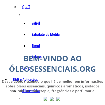
Q – T
Safrol
Salicilato de Metila
Timol
BEM-VINDO AO
Tujona
ÓLEOSESSENCIAIS.ORG
U – Z
P&D e Aplicações
Desde 2009, trazendo o que há de melhor em informações
sobre óleos essenciais, químicos aromáticos, isolados
Alimentícias
naturais, aromaterapia, fragrâncias e perfumaria.