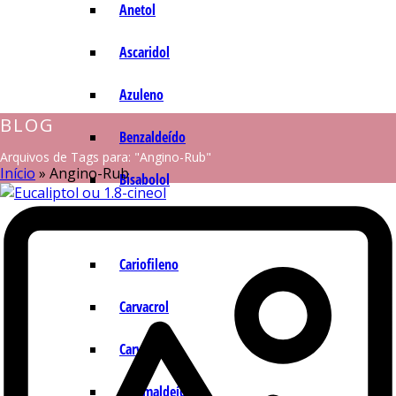
Anetol
Ascaridol
Azuleno
BLOG
Benzaldeído
Arquivos de Tags para: "Angino-Rub"
Início
»
Angino-Rub
Bisabolol
Camazuleno
Cariofileno
Carvacrol
Carvona
Cinamaldeído