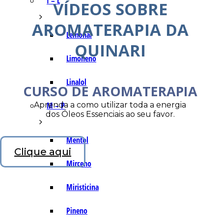
I – L
VÍDEOS SOBRE
AROMATERAPIA DA
Lemonal
QUINARI
Limoneno
Linalol
CURSO DE AROMATERAPIA
Aprenda a como utilizar toda a energia
M – P
dos Óleos Essenciais ao seu favor.
Mentol
Clique aqui
Mirceno
Miristicina
Pineno