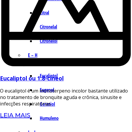
Citral
Citronelal
Citronelol
E – H
Eucaliptol
Eucaliptol ou 1.8-cineol
Eugenol
O eucaliptol é um monoterpeno incolor bastante utilizado
no tratamento de bronquite aguda e crônica, sinusite e
infecções respiratórias.
Geraniol
LEIA MAIS
Humuleno