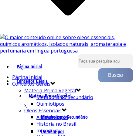
Página Inicial
Página Inicial
Conceitos Gerais
Conceitos Gerais
Matéria-Prima Vegetal
Matéria-Prima Vegetal
Metabolismo Secundário
Quimiotipos
Óleos Essenciais
Metabolismo Secundário
Aromaterapia
História no Brasil
Introdução
Quimiotipos