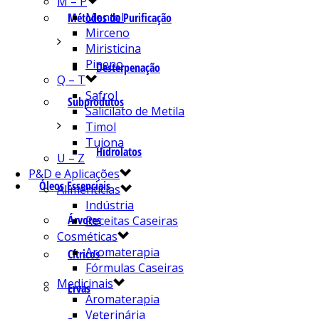
M – P
Mentol
Métodos de Purificação
Mirceno
Miristicina
Pineno
Desterpenação
Q – T
Safrol
Subprodutos
Salicilato de Metila
Timol
Tujona
Hidrolatos
U – Z
P&D e Aplicações
Óleos Essenciais
Alimentícias
Indústria
Árvores
Receitas Caseiras
Cosméticas
Aromaterapia
Cítricos
Fórmulas Caseiras
Medicinais
Ervas
Aromaterapia
Veterinária