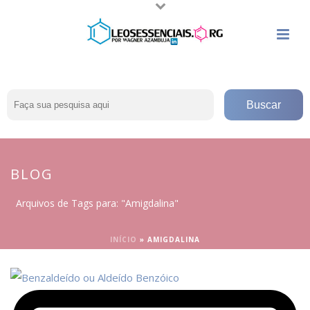
BLOG
Arquivos de Tags para: "Amigdalina"
INÍCIO
»
AMIGDALINA