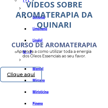
I – L
VÍDEOS SOBRE
AROMATERAPIA DA
Lemonal
QUINARI
Limoneno
Linalol
CURSO DE AROMATERAPIA
Aprenda a como utilizar toda a energia
M – P
dos Óleos Essenciais ao seu favor.
Mentol
Clique aqui
Mirceno
Miristicina
Pineno