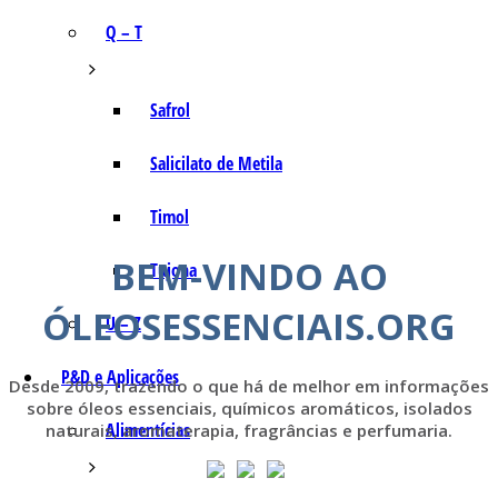
Q – T
Safrol
Salicilato de Metila
Timol
BEM-VINDO AO
Tujona
ÓLEOSESSENCIAIS.ORG
U – Z
P&D e Aplicações
Desde 2009, trazendo o que há de melhor em informações
sobre óleos essenciais, químicos aromáticos, isolados
Alimentícias
naturais, aromaterapia, fragrâncias e perfumaria.