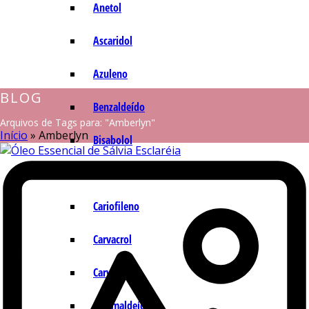
Anetol
Ascaridol
Azuleno
BLOG
Benzaldeído
Arquivos de Tags para: "Amberlyn"
Início
»
Amberlyn
Bisabolol
Camazuleno
Cariofileno
Carvacrol
Carvona
Cinamaldeído