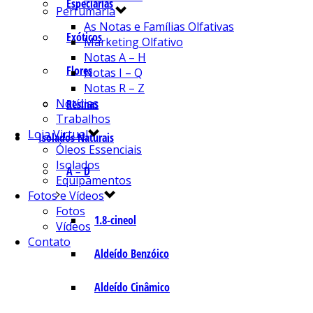
Especiarias
Perfumaria
As Notas e Famílias Olfativas
Exóticos
Marketing Olfativo
Notas A – H
Flores
Notas I – Q
Notas R – Z
Notícias
Resinas
Trabalhos
Loja Virtual
Isolados Naturais
Óleos Essenciais
Isolados
A – D
Equipamentos
Fotos e Vídeos
Fotos
1.8-cineol
Vídeos
Contato
Aldeído Benzóico
Aldeído Cinâmico