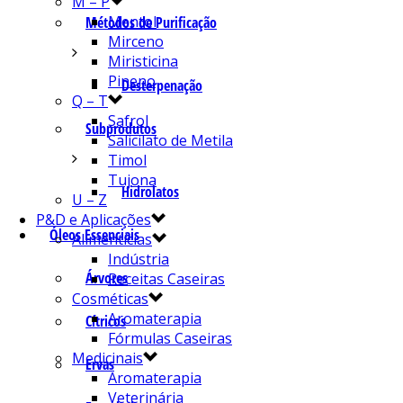
M – P
Mentol
Métodos de Purificação
Mirceno
Miristicina
Pineno
Desterpenação
Q – T
Safrol
Subprodutos
Salicilato de Metila
Timol
Tujona
Hidrolatos
U – Z
P&D e Aplicações
Óleos Essenciais
Alimentícias
Indústria
Árvores
Receitas Caseiras
Cosméticas
Aromaterapia
Cítricos
Fórmulas Caseiras
Medicinais
Ervas
Aromaterapia
Veterinária