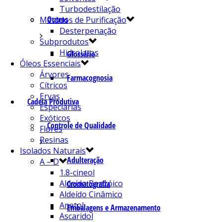
Turbodestilação
Outros
Métodos de Purificação
Desterpenação
Subprodutos
Hidrolatos
Glossário
Óleos Essenciais
Árvores
Farmacognosia
Cítricos
Ervas
Cadeia Produtiva
Especiarias
Exóticos
Controle de Qualidade
Flores
Resinas
Isolados Naturais
Adulteração
A – D
1.8-cineol
Aldeído Benzóico
Cromatografia
Aldeído Cinâmico
Anetol
Embalagens e Armazenamento
Ascaridol