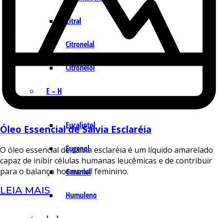
Citral
Citronelal
Citronelol
E – H
Eucaliptol
Óleo Essencial de Sálvia Esclaréia
Eugenol
O óleo essencial de sálvia esclaréia é um líquido amarelado
capaz de inibir células humanas leucêmicas e de contribuir
para o balanço hormonal feminino.
Geraniol
LEIA MAIS
Humuleno