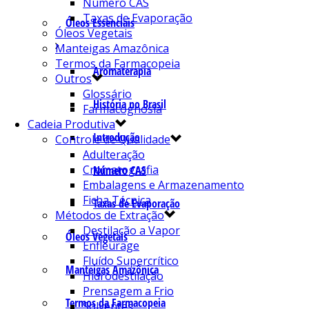
Número CAS
Taxas de Evaporação
Óleos Essenciais
Óleos Vegetais
Manteigas Amazônica
Termos da Farmacopeia
Aromaterapia
Outros
Glossário
História no Brasil
Farmacognosia
Cadeia Produtiva
Introdução
Controle de Qualidade
Adulteração
Cromatografia
Número CAS
Embalagens e Armazenamento
Ficha Técnica
Taxas de Evaporação
Métodos de Extração
Destilação a Vapor
Óleos Vegetais
Enfleurage
Fluído Supercrítico
Manteigas Amazônica
Hidrodestilação
Prensagem a Frio
Termos da Farmacopeia
Solventes