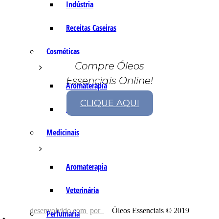
Indústria
Receitas Caseiras
Cosméticas
Compre Óleos
Essenciais Online!
Aromaterapia
CLIQUE AQUI
Fórmulas Caseiras
Medicinais
Aromaterapia
Veterinária
desenvolvido com
por
Óleos Essenciais © 2019
Perfumaria