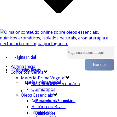
Página Inicial
Página Inicial
Conceitos Gerais
Conceitos Gerais
Matéria-Prima Vegetal
Matéria-Prima Vegetal
Metabolismo Secundário
Quimiotipos
Óleos Essenciais
Metabolismo Secundário
Aromaterapia
História no Brasil
Introdução
Quimiotipos