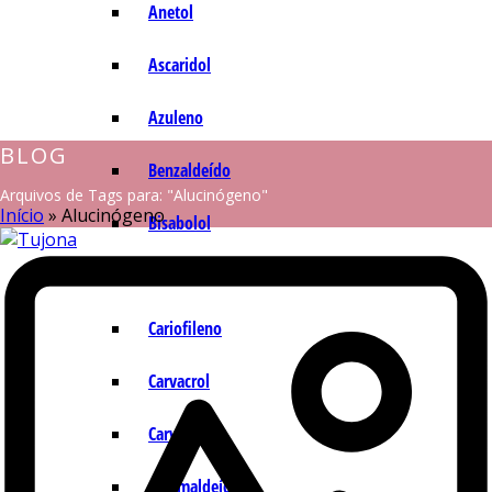
Anetol
Ascaridol
Azuleno
BLOG
Benzaldeído
Arquivos de Tags para: "Alucinógeno"
Início
»
Alucinógeno
Bisabolol
Camazuleno
Cariofileno
Carvacrol
Carvona
Cinamaldeído