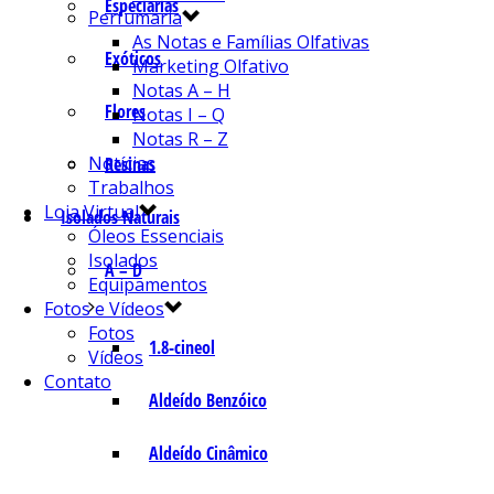
Especiarias
Perfumaria
As Notas e Famílias Olfativas
Exóticos
Marketing Olfativo
Notas A – H
Flores
Notas I – Q
Notas R – Z
Notícias
Resinas
Trabalhos
Loja Virtual
Isolados Naturais
Óleos Essenciais
Isolados
A – D
Equipamentos
Fotos e Vídeos
Fotos
1.8-cineol
Vídeos
Contato
Aldeído Benzóico
Aldeído Cinâmico