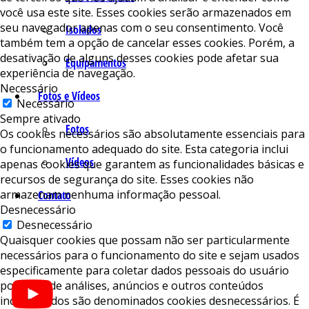
você usa este site. Esses cookies serão armazenados em
seu navegador apenas com o seu consentimento. Você
Isolados
também tem a opção de cancelar esses cookies. Porém, a
desativação de alguns desses cookies pode afetar sua
Equipamentos
experiência de navegação.
Necessário
Fotos e Vídeos
Necessário
Sempre ativado
Fotos
Os cookies necessários são absolutamente essenciais para
o funcionamento adequado do site. Esta categoria inclui
Vídeos
apenas cookies que garantem as funcionalidades básicas e
recursos de segurança do site. Esses cookies não
armazenam nenhuma informação pessoal.
Contato
Desnecessário
Desnecessário
Quaisquer cookies que possam não ser particularmente
necessários para o funcionamento do site e sejam usados ​​
especificamente para coletar dados pessoais do usuário
por meio de análises, anúncios e outros conteúdos
incorporados são denominados cookies desnecessários. É