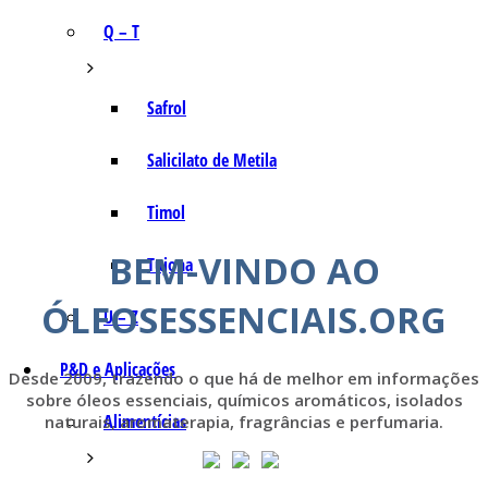
Q – T
Safrol
Salicilato de Metila
Timol
BEM-VINDO AO
Tujona
ÓLEOSESSENCIAIS.ORG
U – Z
P&D e Aplicações
Desde 2009, trazendo o que há de melhor em informações
sobre óleos essenciais, químicos aromáticos, isolados
Alimentícias
naturais, aromaterapia, fragrâncias e perfumaria.