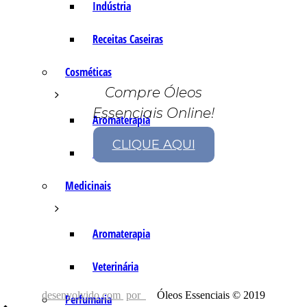
Indústria
Receitas Caseiras
Cosméticas
Compre Óleos
Essenciais Online!
Aromaterapia
CLIQUE AQUI
Fórmulas Caseiras
Medicinais
Aromaterapia
Veterinária
desenvolvido com
por
Óleos Essenciais © 2019
Perfumaria