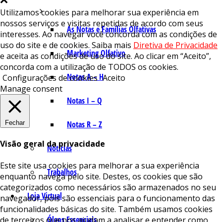
Utilizamos cookies para melhorar sua experiência em
nossos serviços e visitas repetidas de acordo com seus
As Notas e Famílias Olfativas
interesses. Ao navegar você concorda com as condições de
uso do site e de cookies. Saiba mais
Diretiva de Privacidade
Marketing Olfativo
e aceita as condições de uso do site. Ao clicar em “Aceito”,
concorda com a utilização de TODOS os cookies.
Notas A – H
Configurações de cookies
Aceito
Manage consent
Notas I – Q
Fechar
Notas R – Z
Visão geral da privacidade
Notícias
Este site usa cookies para melhorar a sua experiência
Trabalhos
enquanto navega pelo site. Destes, os cookies que são
categorizados como necessários são armazenados no seu
Loja Virtual
navegador, pois são essenciais para o funcionamento das
funcionalidades básicas do site. Também usamos cookies
Óleos Essenciais
de terceiros que nos ajudam a analisar e entender como