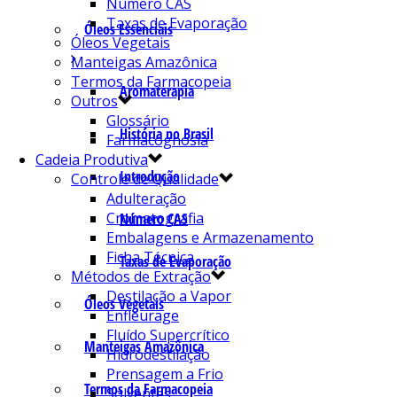
Número CAS
Taxas de Evaporação
Óleos Essenciais
Óleos Vegetais
Manteigas Amazônica
Termos da Farmacopeia
Aromaterapia
Outros
Glossário
História no Brasil
Farmacognosia
Cadeia Produtiva
Introdução
Controle de Qualidade
Adulteração
Cromatografia
Número CAS
Embalagens e Armazenamento
Ficha Técnica
Taxas de Evaporação
Métodos de Extração
Destilação a Vapor
Óleos Vegetais
Enfleurage
Fluído Supercrítico
Manteigas Amazônica
Hidrodestilação
Prensagem a Frio
Termos da Farmacopeia
Solventes