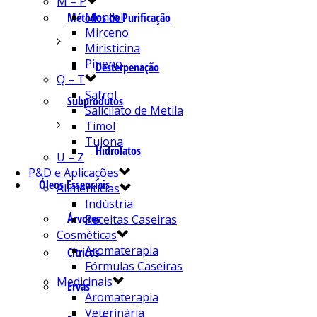
M – P
Mentol
Métodos de Purificação
Mirceno
Miristicina
Pineno
Desterpenação
Q – T
Safrol
Subprodutos
Salicilato de Metila
Timol
Tujona
Hidrolatos
U – Z
P&D e Aplicações
Óleos Essenciais
Alimentícias
Indústria
Árvores
Receitas Caseiras
Cosméticas
Aromaterapia
Cítricos
Fórmulas Caseiras
Medicinais
Ervas
Aromaterapia
Veterinária