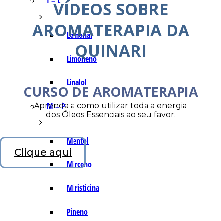
I – L
VÍDEOS SOBRE
AROMATERAPIA DA
Lemonal
QUINARI
Limoneno
Linalol
CURSO DE AROMATERAPIA
Aprenda a como utilizar toda a energia
M – P
dos Óleos Essenciais ao seu favor.
Mentol
Clique aqui
Mirceno
Miristicina
Pineno