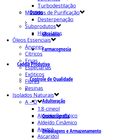
Turbodestilação
Outros
Métodos de Purificação
Desterpenação
Subprodutos
Hidrolatos
Glossário
Óleos Essenciais
Árvores
Farmacognosia
Cítricos
Ervas
Cadeia Produtiva
Especiarias
Exóticos
Controle de Qualidade
Flores
Resinas
Isolados Naturais
Adulteração
A – D
1.8-cineol
Aldeído Benzóico
Cromatografia
Aldeído Cinâmico
Anetol
Embalagens e Armazenamento
Ascaridol