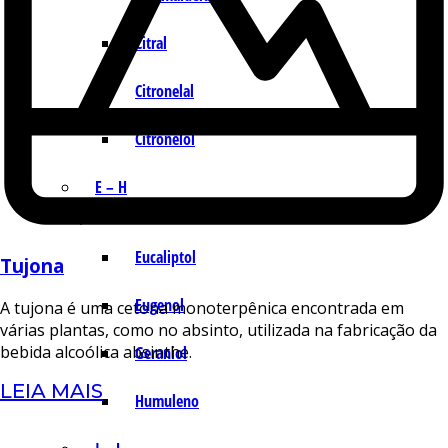
Citral
Citronelal
Citronelol
E – H
Eucaliptol
Tujona
Eugenol
A tujona é uma cetona monoterpênica encontrada em
várias plantas, como no absinto, utilizada na fabricação da
bebida alcoólica absinthe.
Geraniol
LEIA MAIS
Humuleno