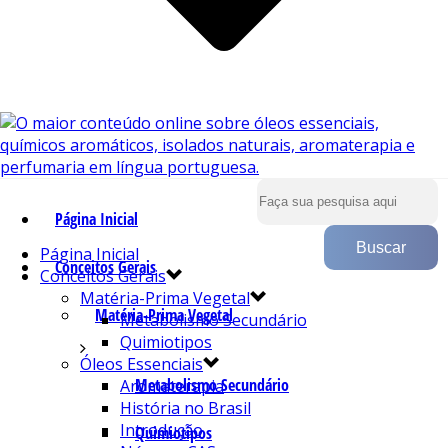
Página Inicial
Página Inicial
Conceitos Gerais
Conceitos Gerais
Matéria-Prima Vegetal
Matéria-Prima Vegetal
Metabolismo Secundário
Quimiotipos
Óleos Essenciais
Metabolismo Secundário
Aromaterapia
História no Brasil
Introdução
Quimiotipos