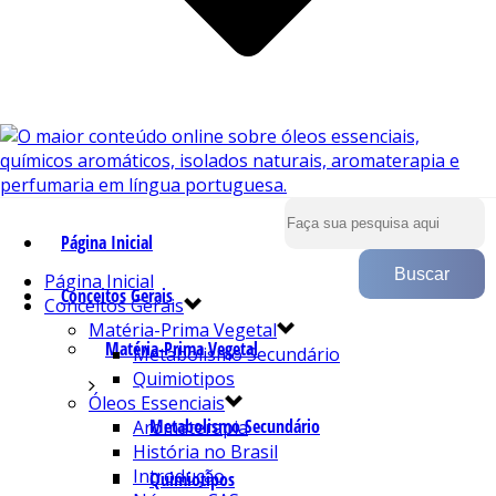
Página Inicial
Página Inicial
Conceitos Gerais
Conceitos Gerais
Matéria-Prima Vegetal
Matéria-Prima Vegetal
Metabolismo Secundário
Quimiotipos
Óleos Essenciais
Metabolismo Secundário
Aromaterapia
História no Brasil
Introdução
Quimiotipos