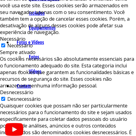
você usa este site. Esses cookies serão armazenados em
seu navegador apenas com o seu consentimento. Você
Isolados
também tem a opção de cancelar esses cookies. Porém, a
desativação de alguns desses cookies pode afetar sua
Equipamentos
experiência de navegação.
Necessário
Fotos e Vídeos
Necessário
Sempre ativado
Fotos
Os cookies necessários são absolutamente essenciais para
o funcionamento adequado do site. Esta categoria inclui
Vídeos
apenas cookies que garantem as funcionalidades básicas e
recursos de segurança do site. Esses cookies não
armazenam nenhuma informação pessoal.
Contato
Desnecessário
Desnecessário
Quaisquer cookies que possam não ser particularmente
necessários para o funcionamento do site e sejam usados ​​
especificamente para coletar dados pessoais do usuário
por meio de análises, anúncios e outros conteúdos
incorporados são denominados cookies desnecessários. É