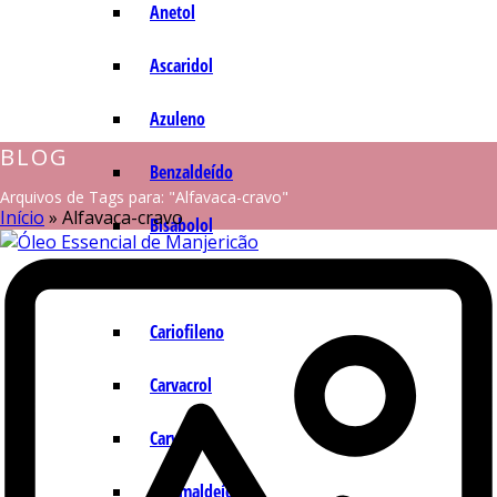
Anetol
Ascaridol
Azuleno
BLOG
Benzaldeído
Arquivos de Tags para: "Alfavaca-cravo"
Início
»
Alfavaca-cravo
Bisabolol
Camazuleno
Cariofileno
Carvacrol
Carvona
Cinamaldeído