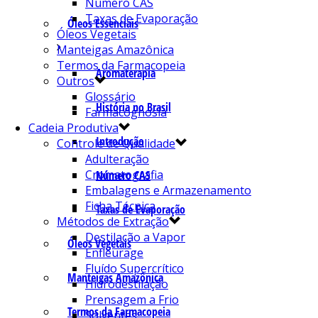
Número CAS
Taxas de Evaporação
Óleos Essenciais
Óleos Vegetais
Manteigas Amazônica
Termos da Farmacopeia
Aromaterapia
Outros
Glossário
História no Brasil
Farmacognosia
Cadeia Produtiva
Introdução
Controle de Qualidade
Adulteração
Cromatografia
Número CAS
Embalagens e Armazenamento
Ficha Técnica
Taxas de Evaporação
Métodos de Extração
Destilação a Vapor
Óleos Vegetais
Enfleurage
Fluído Supercrítico
Manteigas Amazônica
Hidrodestilação
Prensagem a Frio
Termos da Farmacopeia
Solventes