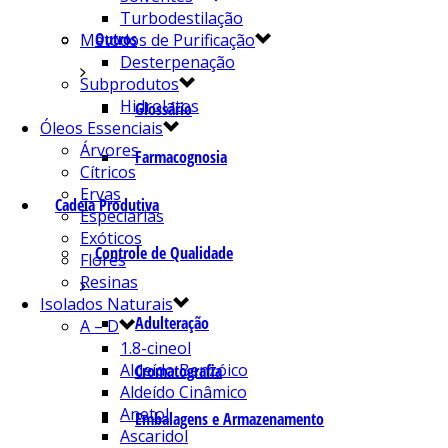
Turbodestilação
Outros
Métodos de Purificação
Desterpenação
Subprodutos
Hidrolatos
Glossário
Óleos Essenciais
Árvores
Farmacognosia
Cítricos
Ervas
Cadeia Produtiva
Especiarias
Exóticos
Controle de Qualidade
Flores
Resinas
Isolados Naturais
Adulteração
A – D
1.8-cineol
Aldeído Benzóico
Cromatografia
Aldeído Cinâmico
Anetol
Embalagens e Armazenamento
Ascaridol