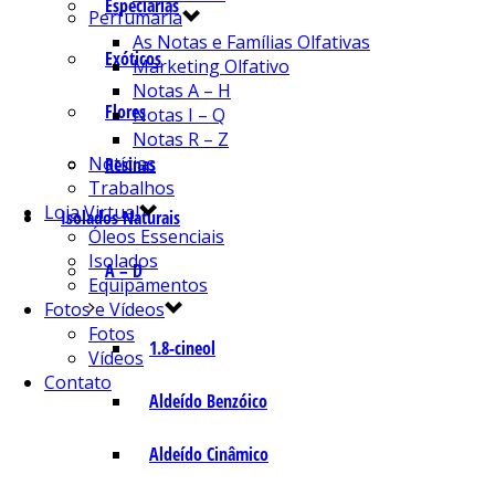
Especiarias
Perfumaria
As Notas e Famílias Olfativas
Exóticos
Marketing Olfativo
Notas A – H
Flores
Notas I – Q
Notas R – Z
Notícias
Resinas
Trabalhos
Loja Virtual
Isolados Naturais
Óleos Essenciais
Isolados
A – D
Equipamentos
Fotos e Vídeos
Fotos
1.8-cineol
Vídeos
Contato
Aldeído Benzóico
Aldeído Cinâmico