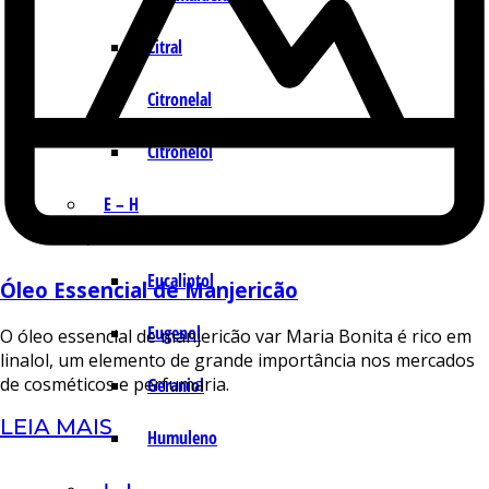
Citral
Citronelal
Citronelol
E – H
Eucaliptol
Óleo Essencial de Manjericão
Eugenol
O óleo essencial de manjericão var Maria Bonita é rico em
linalol, um elemento de grande importância nos mercados
de cosméticos e perfumaria.
Geraniol
LEIA MAIS
Humuleno