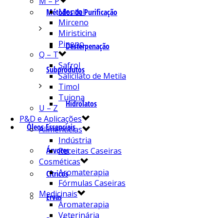
M – P
Mentol
Métodos de Purificação
Mirceno
Miristicina
Pineno
Desterpenação
Q – T
Safrol
Subprodutos
Salicilato de Metila
Timol
Tujona
Hidrolatos
U – Z
P&D e Aplicações
Óleos Essenciais
Alimentícias
Indústria
Árvores
Receitas Caseiras
Cosméticas
Aromaterapia
Cítricos
Fórmulas Caseiras
Medicinais
Ervas
Aromaterapia
Veterinária