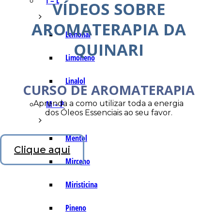
I – L
VÍDEOS SOBRE
AROMATERAPIA DA
Lemonal
QUINARI
Limoneno
Linalol
CURSO DE AROMATERAPIA
Aprenda a como utilizar toda a energia
M – P
dos Óleos Essenciais ao seu favor.
Mentol
Clique aqui
Mirceno
Miristicina
Pineno