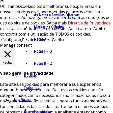
Utilizamos cookies para melhorar sua experiência em
nossos serviços e visitas repetidas de acordo com seus
As Notas e Famílias Olfativas
interesses. Ao navegar você concorda com as condições de
uso do site e de cookies. Saiba mais
Diretiva de Privacidade
Marketing Olfativo
e aceita as condições de uso do site. Ao clicar em “Aceito”,
concorda com a utilização de TODOS os cookies.
Notas A – H
Configurações de cookies
Aceito
Manage consent
Notas I – Q
Fechar
Notas R – Z
Visão geral da privacidade
Notícias
Este site usa cookies para melhorar a sua experiência
Trabalhos
enquanto navega pelo site. Destes, os cookies que são
categorizados como necessários são armazenados no seu
Loja Virtual
navegador, pois são essenciais para o funcionamento das
funcionalidades básicas do site. Também usamos cookies
Óleos Essenciais
de terceiros que nos ajudam a analisar e entender como