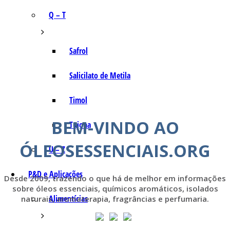
Q – T
Safrol
Salicilato de Metila
Timol
BEM-VINDO AO
Tujona
ÓLEOSESSENCIAIS.ORG
U – Z
P&D e Aplicações
Desde 2009, trazendo o que há de melhor em informações
sobre óleos essenciais, químicos aromáticos, isolados
Alimentícias
naturais, aromaterapia, fragrâncias e perfumaria.