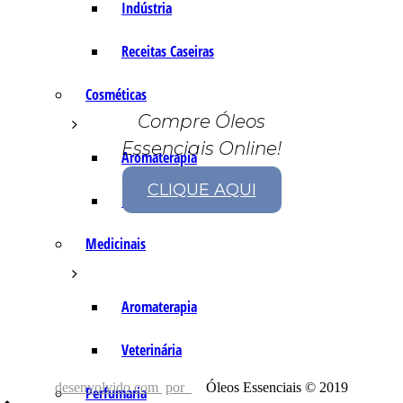
Indústria
Receitas Caseiras
Cosméticas
Compre Óleos
Essenciais Online!
Aromaterapia
CLIQUE AQUI
Fórmulas Caseiras
Medicinais
Aromaterapia
Veterinária
desenvolvido com
por
Óleos Essenciais © 2019
Perfumaria