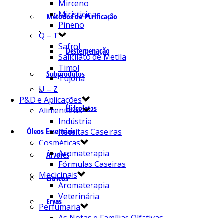
Mirceno
Miristicina
Métodos de Purificação
Pineno
Q – T
Safrol
Desterpenação
Salicilato de Metila
Timol
Subprodutos
Tujona
U – Z
P&D e Aplicações
Hidrolatos
Alimentícias
Indústria
Óleos Essenciais
Receitas Caseiras
Cosméticas
Aromaterapia
Árvores
Fórmulas Caseiras
Medicinais
Cítricos
Aromaterapia
Veterinária
Ervas
Perfumaria
As Notas e Famílias Olfativas