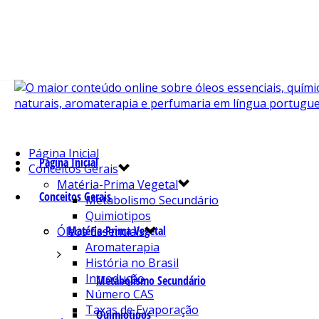
Página Inicial
Página Inicial
Conceitos Gerais
Matéria-Prima Vegetal
Conceitos Gerais
Metabolismo Secundário
Quimiotipos
Matéria-Prima Vegetal
Óleos Essenciais
Aromaterapia
História no Brasil
Introdução
Metabolismo Secundário
Número CAS
Taxas de Evaporação
Quimiotipos