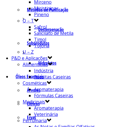
Mirceno
Miristicina
Métodos de Purificação
Pineno
Q – T
Safrol
Desterpenação
Salicilato de Metila
Timol
Subprodutos
Tujona
U – Z
P&D e Aplicações
Hidrolatos
Alimentícias
Indústria
Óleos Essenciais
Receitas Caseiras
Cosméticas
Aromaterapia
Árvores
Fórmulas Caseiras
Medicinais
Cítricos
Aromaterapia
Veterinária
Ervas
Perfumaria
As Notas e Famílias Olfativas