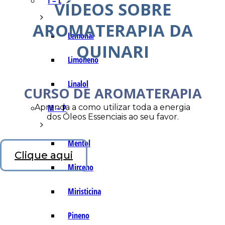
I – L
VÍDEOS SOBRE
AROMATERAPIA DA
Lemonal
QUINARI
Limoneno
Linalol
CURSO DE AROMATERAPIA
Aprenda a como utilizar toda a energia
M – P
dos Óleos Essenciais ao seu favor.
Mentol
Clique aqui
Mirceno
Miristicina
Pineno