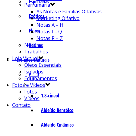
Especiarias
Perfumaria
As Notas e Famílias Olfativas
Exóticos
Marketing Olfativo
Notas A – H
Flores
Notas I – Q
Notas R – Z
Notícias
Resinas
Trabalhos
Loja Virtual
Isolados Naturais
Óleos Essenciais
Isolados
A – D
Equipamentos
Fotos e Vídeos
Fotos
1.8-cineol
Vídeos
Contato
Aldeído Benzóico
Aldeído Cinâmico