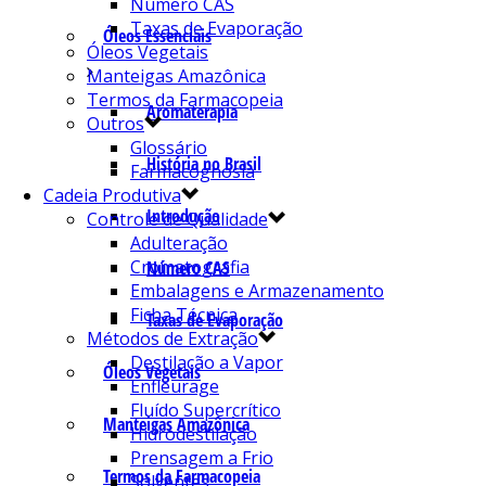
Número CAS
Taxas de Evaporação
Óleos Essenciais
Óleos Vegetais
Manteigas Amazônica
Termos da Farmacopeia
Aromaterapia
Outros
Glossário
História no Brasil
Farmacognosia
Cadeia Produtiva
Introdução
Controle de Qualidade
Adulteração
Cromatografia
Número CAS
Embalagens e Armazenamento
Ficha Técnica
Taxas de Evaporação
Métodos de Extração
Destilação a Vapor
Óleos Vegetais
Enfleurage
Fluído Supercrítico
Manteigas Amazônica
Hidrodestilação
Prensagem a Frio
Termos da Farmacopeia
Solventes