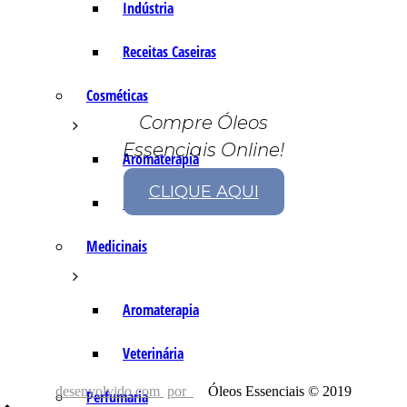
Indústria
Receitas Caseiras
Cosméticas
Compre Óleos
Essenciais Online!
Aromaterapia
CLIQUE AQUI
Fórmulas Caseiras
Medicinais
Aromaterapia
Veterinária
desenvolvido com
por
Óleos Essenciais © 2019
Perfumaria