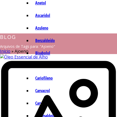
Anetol
Ascaridol
Azuleno
BLOG
Benzaldeído
Arquivos de Tags para: "Ajoeno"
Início
»
Ajoeno
Bisabolol
Camazuleno
Cariofileno
Carvacrol
Carvona
Cinamaldeído