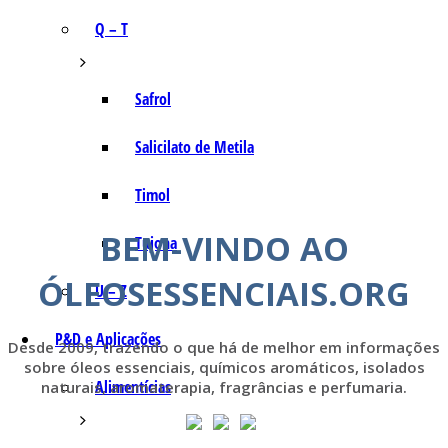
Q – T
Safrol
Salicilato de Metila
Timol
BEM-VINDO AO
Tujona
ÓLEOSESSENCIAIS.ORG
U – Z
P&D e Aplicações
Desde 2009, trazendo o que há de melhor em informações
sobre óleos essenciais, químicos aromáticos, isolados
Alimentícias
naturais, aromaterapia, fragrâncias e perfumaria.