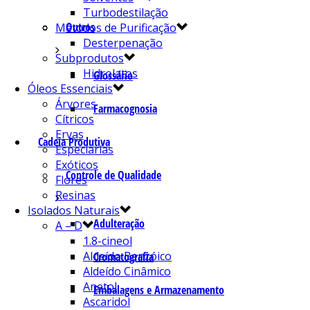
Turbodestilação
Outros
Métodos de Purificação
Desterpenação
Subprodutos
Hidrolatos
Glossário
Óleos Essenciais
Árvores
Farmacognosia
Cítricos
Ervas
Cadeia Produtiva
Especiarias
Exóticos
Controle de Qualidade
Flores
Resinas
Isolados Naturais
Adulteração
A – D
1.8-cineol
Aldeído Benzóico
Cromatografia
Aldeído Cinâmico
Anetol
Embalagens e Armazenamento
Ascaridol