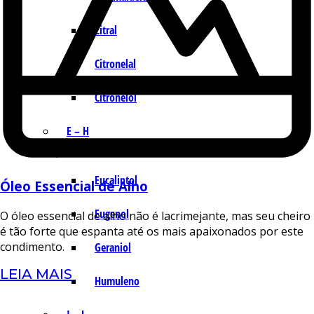
Citral
Citronelal
Citronelol
E – H
Eucaliptol
Óleo Essencial de Alho
Eugenol
O óleo essencial de alho não é lacrimejante, mas seu cheiro
é tão forte que espanta até os mais apaixonados por este
condimento.
Geraniol
LEIA MAIS
Humuleno