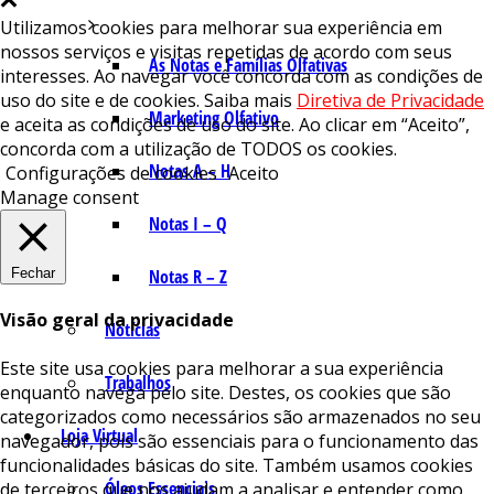
Utilizamos cookies para melhorar sua experiência em
nossos serviços e visitas repetidas de acordo com seus
As Notas e Famílias Olfativas
interesses. Ao navegar você concorda com as condições de
uso do site e de cookies. Saiba mais
Diretiva de Privacidade
Marketing Olfativo
e aceita as condições de uso do site. Ao clicar em “Aceito”,
concorda com a utilização de TODOS os cookies.
Notas A – H
Configurações de cookies
Aceito
Manage consent
Notas I – Q
Fechar
Notas R – Z
Visão geral da privacidade
Notícias
Este site usa cookies para melhorar a sua experiência
Trabalhos
enquanto navega pelo site. Destes, os cookies que são
categorizados como necessários são armazenados no seu
Loja Virtual
navegador, pois são essenciais para o funcionamento das
funcionalidades básicas do site. Também usamos cookies
Óleos Essenciais
de terceiros que nos ajudam a analisar e entender como