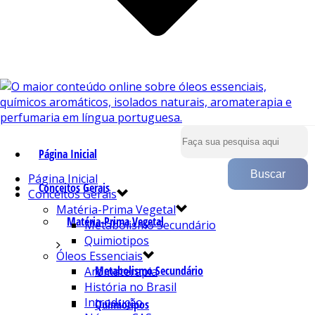
Página Inicial
Página Inicial
Conceitos Gerais
Conceitos Gerais
Matéria-Prima Vegetal
Matéria-Prima Vegetal
Metabolismo Secundário
Quimiotipos
Óleos Essenciais
Metabolismo Secundário
Aromaterapia
História no Brasil
Introdução
Quimiotipos