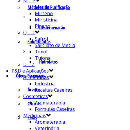
M – P
Mentol
Métodos de Purificação
Mirceno
Miristicina
Pineno
Desterpenação
Q – T
Safrol
Subprodutos
Salicilato de Metila
Timol
Tujona
Hidrolatos
U – Z
P&D e Aplicações
Óleos Essenciais
Alimentícias
Indústria
Árvores
Receitas Caseiras
Cosméticas
Aromaterapia
Cítricos
Fórmulas Caseiras
Medicinais
Ervas
Aromaterapia
Veterinária