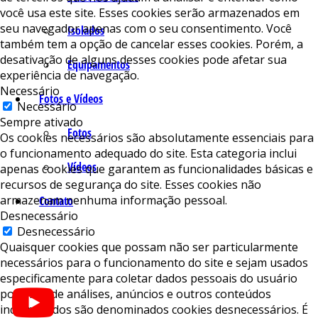
você usa este site. Esses cookies serão armazenados em
seu navegador apenas com o seu consentimento. Você
Isolados
também tem a opção de cancelar esses cookies. Porém, a
desativação de alguns desses cookies pode afetar sua
Equipamentos
experiência de navegação.
Necessário
Fotos e Vídeos
Necessário
Sempre ativado
Fotos
Os cookies necessários são absolutamente essenciais para
o funcionamento adequado do site. Esta categoria inclui
Vídeos
apenas cookies que garantem as funcionalidades básicas e
recursos de segurança do site. Esses cookies não
armazenam nenhuma informação pessoal.
Contato
Desnecessário
Desnecessário
Quaisquer cookies que possam não ser particularmente
necessários para o funcionamento do site e sejam usados ​​
especificamente para coletar dados pessoais do usuário
por meio de análises, anúncios e outros conteúdos
incorporados são denominados cookies desnecessários. É