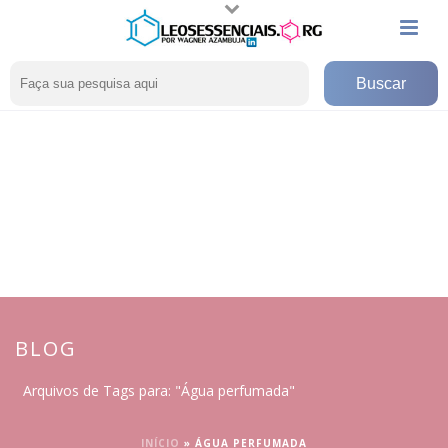
BLOG
Arquivos de Tags para: "Água perfumada"
INÍCIO
»
ÁGUA PERFUMADA