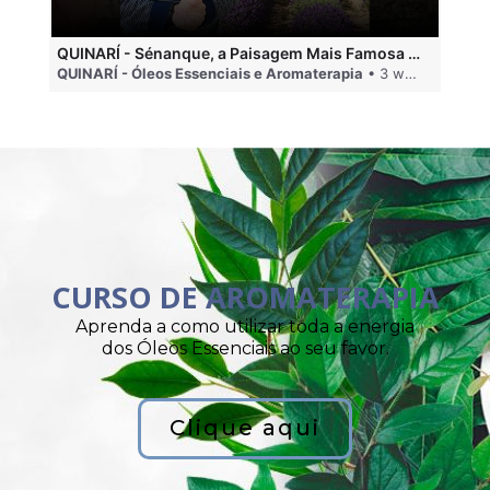
QUINARÍ - Sénanque, a Paisagem Mais Famosa da Aromaterapia
QUINARÍ - Óleos Essenciais e Aromaterapia
• 3 weeks ago
QU
CURSO DE AROMATERAPIA
Aprenda a como utilizar toda a energia
dos Óleos Essenciais ao seu favor.
Clique aqui