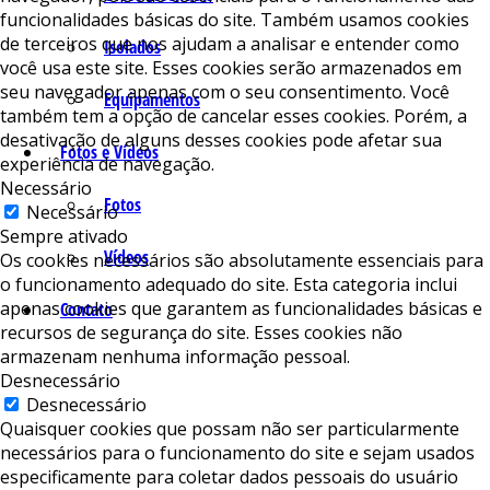
funcionalidades básicas do site. Também usamos cookies
de terceiros que nos ajudam a analisar e entender como
Isolados
você usa este site. Esses cookies serão armazenados em
seu navegador apenas com o seu consentimento. Você
Equipamentos
também tem a opção de cancelar esses cookies. Porém, a
desativação de alguns desses cookies pode afetar sua
Fotos e Vídeos
experiência de navegação.
Necessário
Fotos
Necessário
Sempre ativado
Vídeos
Os cookies necessários são absolutamente essenciais para
o funcionamento adequado do site. Esta categoria inclui
apenas cookies que garantem as funcionalidades básicas e
Contato
recursos de segurança do site. Esses cookies não
armazenam nenhuma informação pessoal.
Desnecessário
Desnecessário
Quaisquer cookies que possam não ser particularmente
necessários para o funcionamento do site e sejam usados ​​
especificamente para coletar dados pessoais do usuário