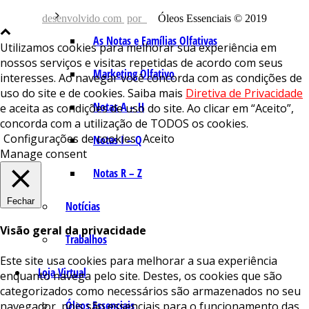
desenvolvido com
por
Óleos Essenciais © 2019
As Notas e Famílias Olfativas
Utilizamos cookies para melhorar sua experiência em
nossos serviços e visitas repetidas de acordo com seus
Marketing Olfativo
interesses. Ao navegar você concorda com as condições de
uso do site e de cookies. Saiba mais
Diretiva de Privacidade
Notas A – H
e aceita as condições de uso do site. Ao clicar em “Aceito”,
concorda com a utilização de TODOS os cookies.
Configurações de cookies
Aceito
Notas I – Q
Manage consent
Notas R – Z
Fechar
Notícias
Visão geral da privacidade
Trabalhos
Este site usa cookies para melhorar a sua experiência
Loja Virtual
enquanto navega pelo site. Destes, os cookies que são
categorizados como necessários são armazenados no seu
Óleos Essenciais
navegador, pois são essenciais para o funcionamento das