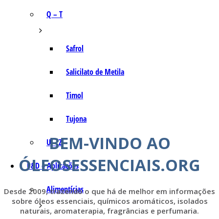
Q – T
Safrol
Salicilato de Metila
Timol
Tujona
BEM-VINDO AO
U – Z
ÓLEOSESSENCIAIS.ORG
P&D e Aplicações
Alimentícias
Desde 2009, trazendo o que há de melhor em informações
sobre óleos essenciais, químicos aromáticos, isolados
naturais, aromaterapia, fragrâncias e perfumaria.