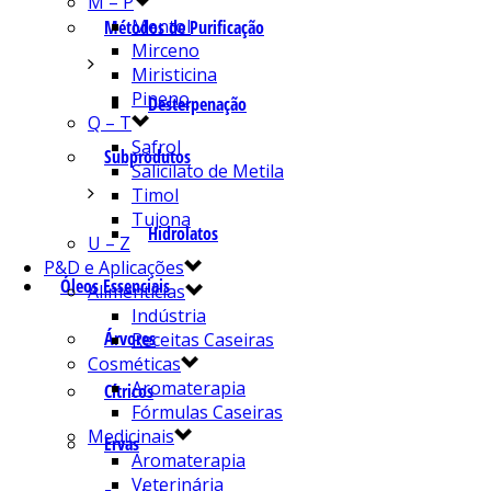
M – P
Mentol
Métodos de Purificação
Mirceno
Miristicina
Pineno
Desterpenação
Q – T
Safrol
Subprodutos
Salicilato de Metila
Timol
Tujona
Hidrolatos
U – Z
P&D e Aplicações
Óleos Essenciais
Alimentícias
Indústria
Árvores
Receitas Caseiras
Cosméticas
Aromaterapia
Cítricos
Fórmulas Caseiras
Medicinais
Ervas
Aromaterapia
Veterinária