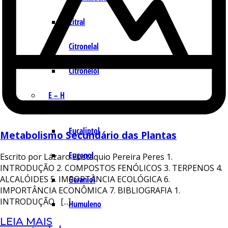
Citral
Citronelal
Citronelol
E – H
Eucaliptol
Metabolismo Secundário das Plantas
Eugenol
Escrito por Lázaro Eustáquio Pereira Peres 1.
INTRODUÇÃO 2. COMPOSTOS FENÓLICOS 3. TERPENOS 4.
ALCALÓIDES 5. IMPORTÂNCIA ECOLÓGICA 6.
Geraniol
IMPORTÂNCIA ECONÔMICA 7. BIBLIOGRAFIA 1.
INTRODUÇÃO [...]
Humuleno
LEIA MAIS