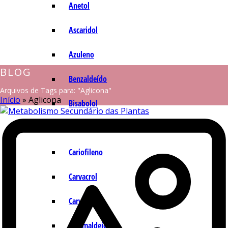
Anetol
Ascaridol
Azuleno
BLOG
Benzaldeído
Arquivos de Tags para: "Aglicona"
Início
»
Aglicona
Bisabolol
Camazuleno
Cariofileno
Carvacrol
Carvona
Cinamaldeído