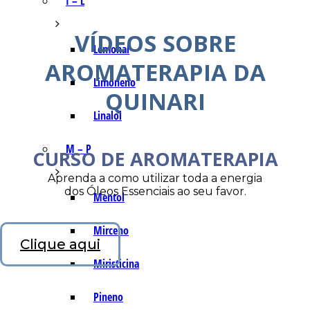
I – L
VÍDEOS SOBRE
Lemonal
AROMATERAPIA DA
Limoneno
QUINARI
Linalol
M – P
CURSO DE AROMATERAPIA
Aprenda a como utilizar toda a energia
dos Óleos Essenciais ao seu favor.
Mentol
Mirceno
Clique aqui
Miristicina
Pineno