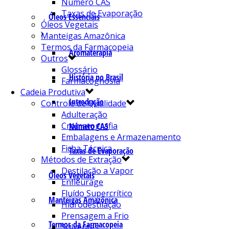
Número CAS
Taxas de Evaporação
Óleos Essenciais
Óleos Vegetais
Manteigas Amazônica
Termos da Farmacopeia
Aromaterapia
Outros
Glossário
História no Brasil
Farmacognosia
Cadeia Produtiva
Introdução
Controle de Qualidade
Adulteração
Cromatografia
Número CAS
Embalagens e Armazenamento
Ficha Técnica
Taxas de Evaporação
Métodos de Extração
Destilação a Vapor
Óleos Vegetais
Enfleurage
Fluído Supercrítico
Manteigas Amazônica
Hidrodestilação
Prensagem a Frio
Termos da Farmacopeia
Solventes