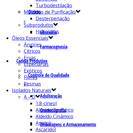
Turbodestilação
Outros
Métodos de Purificação
Desterpenação
Subprodutos
Hidrolatos
Glossário
Óleos Essenciais
Árvores
Farmacognosia
Cítricos
Ervas
Cadeia Produtiva
Especiarias
Exóticos
Controle de Qualidade
Flores
Resinas
Isolados Naturais
Adulteração
A – D
1.8-cineol
Aldeído Benzóico
Cromatografia
Aldeído Cinâmico
Anetol
Embalagens e Armazenamento
Ascaridol