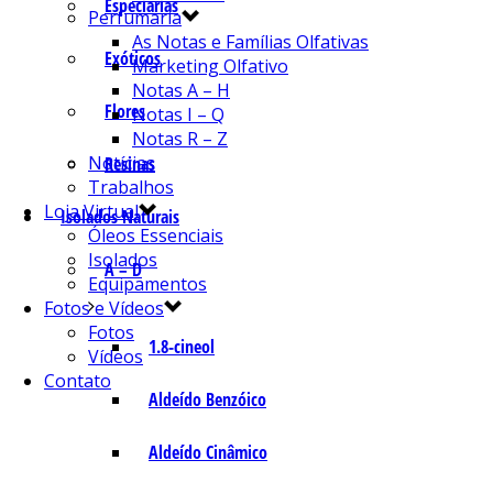
Especiarias
Perfumaria
As Notas e Famílias Olfativas
Exóticos
Marketing Olfativo
Notas A – H
Flores
Notas I – Q
Notas R – Z
Notícias
Resinas
Trabalhos
Loja Virtual
Isolados Naturais
Óleos Essenciais
Isolados
A – D
Equipamentos
Fotos e Vídeos
Fotos
1.8-cineol
Vídeos
Contato
Aldeído Benzóico
Aldeído Cinâmico