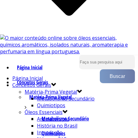
Página Inicial
Página Inicial
Conceitos Gerais
Conceitos Gerais
Matéria-Prima Vegetal
Matéria-Prima Vegetal
Metabolismo Secundário
Quimiotipos
Óleos Essenciais
Metabolismo Secundário
Aromaterapia
História no Brasil
Introdução
Quimiotipos