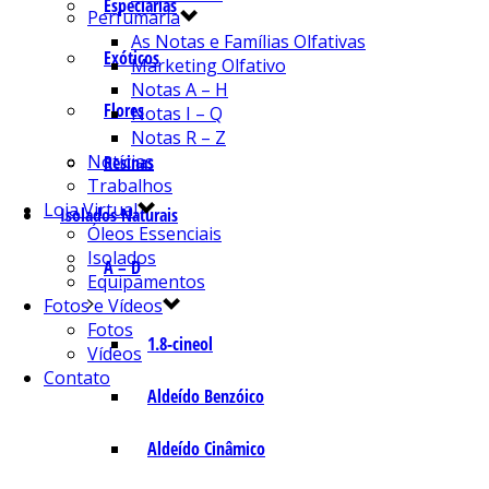
Especiarias
Perfumaria
As Notas e Famílias Olfativas
Exóticos
Marketing Olfativo
Notas A – H
Flores
Notas I – Q
Notas R – Z
Notícias
Resinas
Trabalhos
Loja Virtual
Isolados Naturais
Óleos Essenciais
Isolados
A – D
Equipamentos
Fotos e Vídeos
Fotos
1.8-cineol
Vídeos
Contato
Aldeído Benzóico
Aldeído Cinâmico