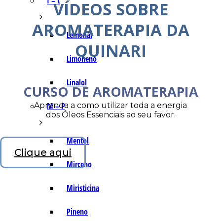
I – L
VÍDEOS SOBRE
AROMATERAPIA DA
Lemonal
QUINARI
Limoneno
Linalol
CURSO DE AROMATERAPIA
Aprenda a como utilizar toda a energia
M – P
dos Óleos Essenciais ao seu favor.
Mentol
Clique aqui
Mirceno
Miristicina
Pineno