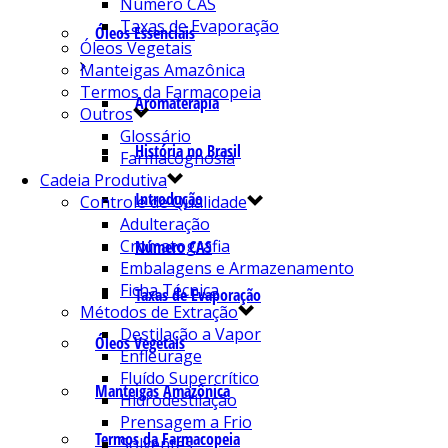
Número CAS
Taxas de Evaporação
Óleos Essenciais
Óleos Vegetais
Manteigas Amazônica
Termos da Farmacopeia
Aromaterapia
Outros
Glossário
História no Brasil
Farmacognosia
Cadeia Produtiva
Introdução
Controle de Qualidade
Adulteração
Cromatografia
Número CAS
Embalagens e Armazenamento
Ficha Técnica
Taxas de Evaporação
Métodos de Extração
Destilação a Vapor
Óleos Vegetais
Enfleurage
Fluído Supercrítico
Manteigas Amazônica
Hidrodestilação
Prensagem a Frio
Termos da Farmacopeia
Solventes