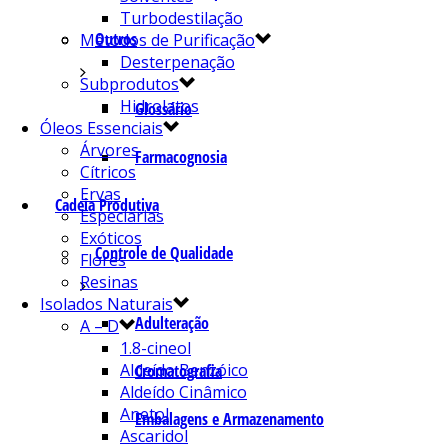
Turbodestilação
Outros
Métodos de Purificação
Desterpenação
Subprodutos
Hidrolatos
Glossário
Óleos Essenciais
Árvores
Farmacognosia
Cítricos
Ervas
Cadeia Produtiva
Especiarias
Exóticos
Controle de Qualidade
Flores
Resinas
Isolados Naturais
Adulteração
A – D
1.8-cineol
Aldeído Benzóico
Cromatografia
Aldeído Cinâmico
Anetol
Embalagens e Armazenamento
Ascaridol