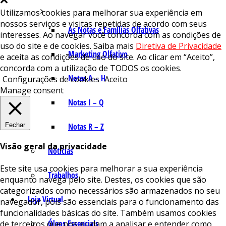
Utilizamos cookies para melhorar sua experiência em
nossos serviços e visitas repetidas de acordo com seus
As Notas e Famílias Olfativas
interesses. Ao navegar você concorda com as condições de
uso do site e de cookies. Saiba mais
Diretiva de Privacidade
Marketing Olfativo
e aceita as condições de uso do site. Ao clicar em “Aceito”,
concorda com a utilização de TODOS os cookies.
Notas A – H
Configurações de cookies
Aceito
Manage consent
Notas I – Q
Fechar
Notas R – Z
Visão geral da privacidade
Notícias
Este site usa cookies para melhorar a sua experiência
Trabalhos
enquanto navega pelo site. Destes, os cookies que são
categorizados como necessários são armazenados no seu
Loja Virtual
navegador, pois são essenciais para o funcionamento das
funcionalidades básicas do site. Também usamos cookies
Óleos Essenciais
de terceiros que nos ajudam a analisar e entender como