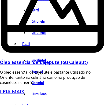
Citral
Citronelal
Citronelol
E – H
Eucaliptol
Óleo Essencial de Cajepute (ou Cajeput)
Eugenol
O óleo essencial de cajepute é bastante utilizado no
Oriente, tanto na culinária como na produção de
cosméticos e perfumes.
Geraniol
LEIA MAIS
Humuleno