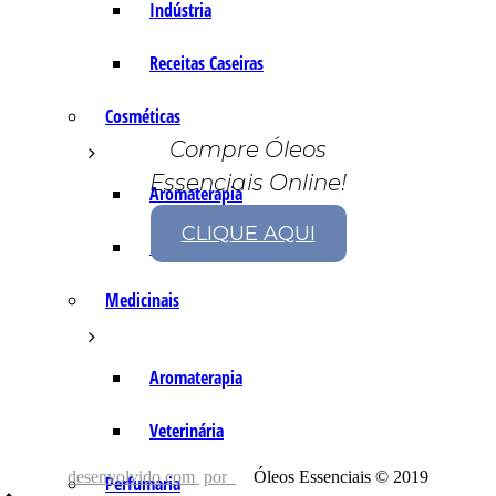
Indústria
Receitas Caseiras
Cosméticas
Compre Óleos
Essenciais Online!
Aromaterapia
CLIQUE AQUI
Fórmulas Caseiras
Medicinais
Aromaterapia
Veterinária
desenvolvido com
por
Óleos Essenciais © 2019
Perfumaria