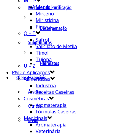
M – P
Mentol
Métodos de Purificação
Mirceno
Miristicina
Pineno
Desterpenação
Q – T
Safrol
Subprodutos
Salicilato de Metila
Timol
Tujona
Hidrolatos
U – Z
P&D e Aplicações
Óleos Essenciais
Alimentícias
Indústria
Árvores
Receitas Caseiras
Cosméticas
Aromaterapia
Cítricos
Fórmulas Caseiras
Medicinais
Ervas
Aromaterapia
Veterinária