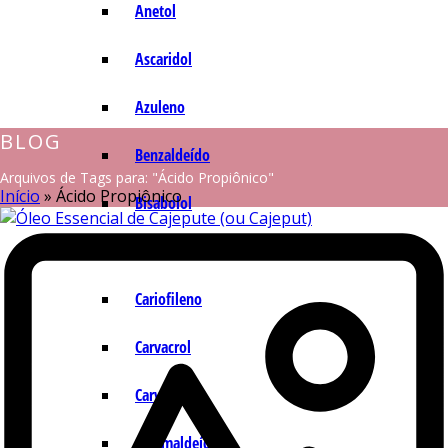
Anetol
Ascaridol
Azuleno
BLOG
Benzaldeído
Arquivos de Tags para: "Ácido Propiônico"
Início
»
Ácido Propiônico
Bisabolol
Camazuleno
Cariofileno
Carvacrol
Carvona
Cinamaldeído