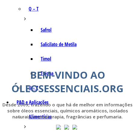
Q – T
Safrol
Salicilato de Metila
Timol
BEM-VINDO AO
Tujona
ÓLEOSESSENCIAIS.ORG
U – Z
P&D e Aplicações
Desde 2009, trazendo o que há de melhor em informações
sobre óleos essenciais, químicos aromáticos, isolados
Alimentícias
naturais, aromaterapia, fragrâncias e perfumaria.