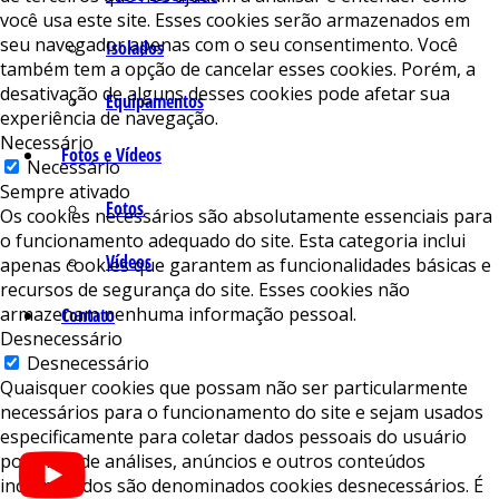
você usa este site. Esses cookies serão armazenados em
seu navegador apenas com o seu consentimento. Você
Isolados
também tem a opção de cancelar esses cookies. Porém, a
desativação de alguns desses cookies pode afetar sua
Equipamentos
experiência de navegação.
Necessário
Fotos e Vídeos
Necessário
Sempre ativado
Fotos
Os cookies necessários são absolutamente essenciais para
o funcionamento adequado do site. Esta categoria inclui
Vídeos
apenas cookies que garantem as funcionalidades básicas e
recursos de segurança do site. Esses cookies não
armazenam nenhuma informação pessoal.
Contato
Desnecessário
Desnecessário
Quaisquer cookies que possam não ser particularmente
necessários para o funcionamento do site e sejam usados ​​
especificamente para coletar dados pessoais do usuário
por meio de análises, anúncios e outros conteúdos
incorporados são denominados cookies desnecessários. É