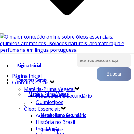
Página Inicial
Página Inicial
Conceitos Gerais
Conceitos Gerais
Matéria-Prima Vegetal
Matéria-Prima Vegetal
Metabolismo Secundário
Quimiotipos
Óleos Essenciais
Metabolismo Secundário
Aromaterapia
História no Brasil
Introdução
Quimiotipos