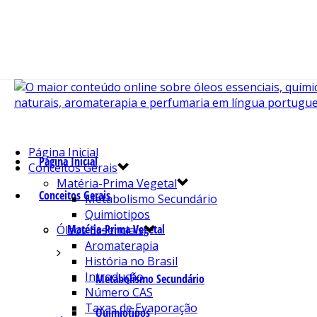
Página Inicial
Página Inicial
Conceitos Gerais
Matéria-Prima Vegetal
Conceitos Gerais
Metabolismo Secundário
Quimiotipos
Matéria-Prima Vegetal
Óleos Essenciais
Aromaterapia
História no Brasil
Introdução
Metabolismo Secundário
Número CAS
Taxas de Evaporação
Quimiotipos