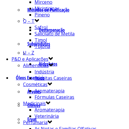
Mirceno
Miristicina
Métodos de Purificação
Pineno
Q – T
Safrol
Desterpenação
Salicilato de Metila
Timol
Subprodutos
Tujona
U – Z
P&D e Aplicações
Hidrolatos
Alimentícias
Indústria
Óleos Essenciais
Receitas Caseiras
Cosméticas
Aromaterapia
Árvores
Fórmulas Caseiras
Medicinais
Cítricos
Aromaterapia
Veterinária
Ervas
Perfumaria
As Notas e Famílias Olfativas