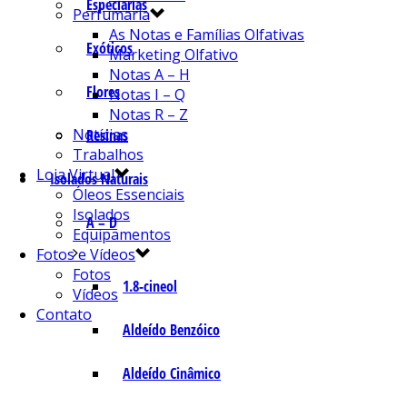
Especiarias
Perfumaria
As Notas e Famílias Olfativas
Exóticos
Marketing Olfativo
Notas A – H
Flores
Notas I – Q
Notas R – Z
Notícias
Resinas
Trabalhos
Loja Virtual
Isolados Naturais
Óleos Essenciais
Isolados
A – D
Equipamentos
Fotos e Vídeos
Fotos
1.8-cineol
Vídeos
Contato
Aldeído Benzóico
Aldeído Cinâmico