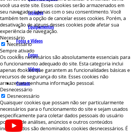
você usa este site. Esses cookies serão armazenados em
seu navegador apenas com o seu consentimento. Você
Isolados
também tem a opção de cancelar esses cookies. Porém, a
desativação de alguns desses cookies pode afetar sua
Equipamentos
experiência de navegação.
Necessário
Fotos e Vídeos
Necessário
Sempre ativado
Fotos
Os cookies necessários são absolutamente essenciais para
o funcionamento adequado do site. Esta categoria inclui
Vídeos
apenas cookies que garantem as funcionalidades básicas e
recursos de segurança do site. Esses cookies não
armazenam nenhuma informação pessoal.
Contato
Desnecessário
Desnecessário
Quaisquer cookies que possam não ser particularmente
necessários para o funcionamento do site e sejam usados ​​
especificamente para coletar dados pessoais do usuário
por meio de análises, anúncios e outros conteúdos
incorporados são denominados cookies desnecessários. É