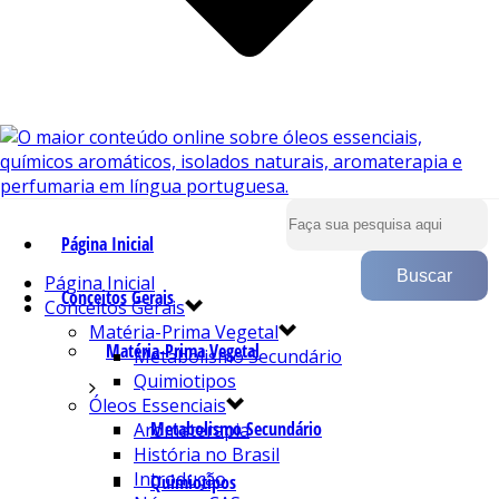
Página Inicial
Página Inicial
Conceitos Gerais
Conceitos Gerais
Matéria-Prima Vegetal
Matéria-Prima Vegetal
Metabolismo Secundário
Quimiotipos
Óleos Essenciais
Metabolismo Secundário
Aromaterapia
História no Brasil
Introdução
Quimiotipos