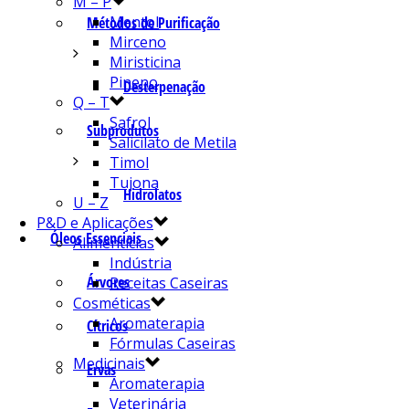
M – P
Mentol
Métodos de Purificação
Mirceno
Miristicina
Pineno
Desterpenação
Q – T
Safrol
Subprodutos
Salicilato de Metila
Timol
Tujona
Hidrolatos
U – Z
P&D e Aplicações
Óleos Essenciais
Alimentícias
Indústria
Árvores
Receitas Caseiras
Cosméticas
Aromaterapia
Cítricos
Fórmulas Caseiras
Medicinais
Ervas
Aromaterapia
Veterinária