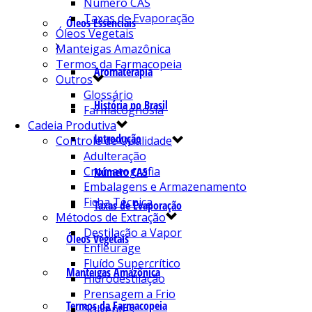
Número CAS
Taxas de Evaporação
Óleos Essenciais
Óleos Vegetais
Manteigas Amazônica
Termos da Farmacopeia
Aromaterapia
Outros
Glossário
História no Brasil
Farmacognosia
Cadeia Produtiva
Introdução
Controle de Qualidade
Adulteração
Cromatografia
Número CAS
Embalagens e Armazenamento
Ficha Técnica
Taxas de Evaporação
Métodos de Extração
Destilação a Vapor
Óleos Vegetais
Enfleurage
Fluído Supercrítico
Manteigas Amazônica
Hidrodestilação
Prensagem a Frio
Termos da Farmacopeia
Solventes