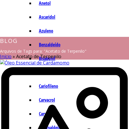
Anetol
Ascaridol
Azuleno
BLOG
Benzaldeído
Arquivos de Tags para: "Acetato de Terpenilo"
Início
»
Acetato de Terpenilo
Bisabolol
Camazuleno
Cariofileno
Carvacrol
Carvona
Cinamaldeído