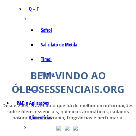
Q – T
Safrol
Salicilato de Metila
Timol
BEM-VINDO AO
Tujona
ÓLEOSESSENCIAIS.ORG
U – Z
P&D e Aplicações
Desde 2009, trazendo o que há de melhor em informações
sobre óleos essenciais, químicos aromáticos, isolados
Alimentícias
naturais, aromaterapia, fragrâncias e perfumaria.