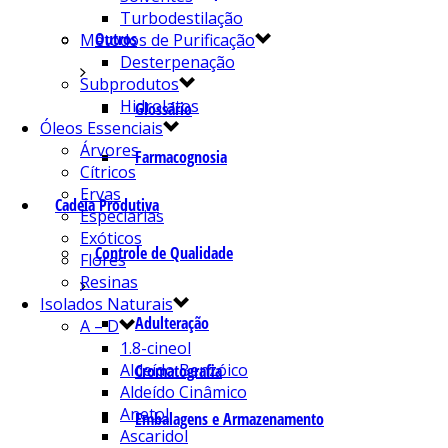
Turbodestilação
Outros
Métodos de Purificação
Desterpenação
Subprodutos
Hidrolatos
Glossário
Óleos Essenciais
Árvores
Farmacognosia
Cítricos
Ervas
Cadeia Produtiva
Especiarias
Exóticos
Controle de Qualidade
Flores
Resinas
Isolados Naturais
Adulteração
A – D
1.8-cineol
Aldeído Benzóico
Cromatografia
Aldeído Cinâmico
Anetol
Embalagens e Armazenamento
Ascaridol