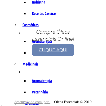
Indústria
Receitas Caseiras
Cosméticas
Compre Óleos
Essenciais Online!
Aromaterapia
CLIQUE AQUI
Fórmulas Caseiras
Medicinais
Aromaterapia
Veterinária
desenvolvido com
por
Óleos Essenciais © 2019
Perfumaria