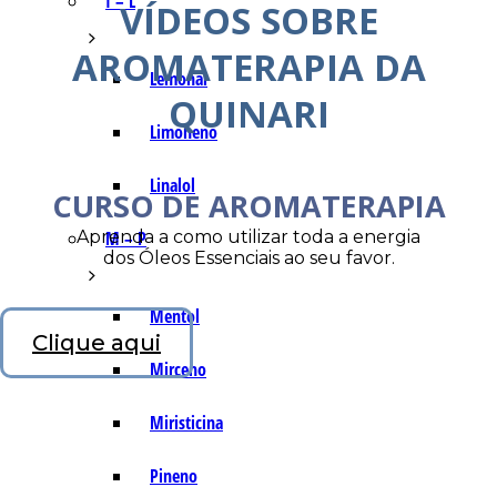
I – L
VÍDEOS SOBRE
AROMATERAPIA DA
Lemonal
QUINARI
Limoneno
Linalol
CURSO DE AROMATERAPIA
Aprenda a como utilizar toda a energia
M – P
dos Óleos Essenciais ao seu favor.
Mentol
Clique aqui
Mirceno
Miristicina
Pineno