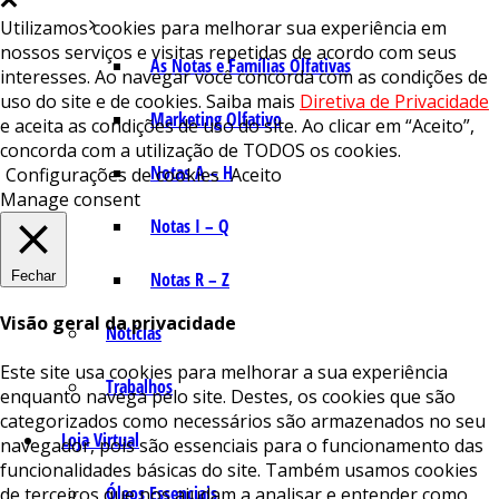
Utilizamos cookies para melhorar sua experiência em
nossos serviços e visitas repetidas de acordo com seus
As Notas e Famílias Olfativas
interesses. Ao navegar você concorda com as condições de
uso do site e de cookies. Saiba mais
Diretiva de Privacidade
Marketing Olfativo
e aceita as condições de uso do site. Ao clicar em “Aceito”,
concorda com a utilização de TODOS os cookies.
Notas A – H
Configurações de cookies
Aceito
Manage consent
Notas I – Q
Fechar
Notas R – Z
Visão geral da privacidade
Notícias
Este site usa cookies para melhorar a sua experiência
Trabalhos
enquanto navega pelo site. Destes, os cookies que são
categorizados como necessários são armazenados no seu
Loja Virtual
navegador, pois são essenciais para o funcionamento das
funcionalidades básicas do site. Também usamos cookies
Óleos Essenciais
de terceiros que nos ajudam a analisar e entender como