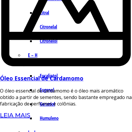
Citral
Citronelal
Citronelol
E – H
Eucaliptol
Óleo Essencial de Cardamomo
Eugenol
O óleo essencial de cardamomo é o óleo mais aromático
obtido a partir de sementes, sendo bastante empregado na
fabricação de perfumes e colônias.
Geraniol
LEIA MAIS
Humuleno