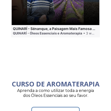
QUINARÍ - Sénanque, a Paisagem Mais Famosa da Aromaterapia
QUINARÍ - Óleos Essenciais e Aromaterapia
• 3 weeks ago
QU
CURSO DE AROMATERAPIA
Aprenda a como utilizar toda a energia
dos Óleos Essenciais ao seu favor.