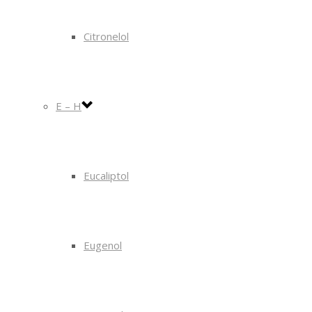
Citronelol
E – H
Eucaliptol
Eugenol