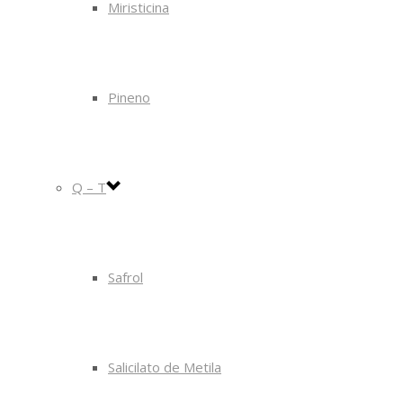
Miristicina
Pineno
Q – T
Safrol
Salicilato de Metila