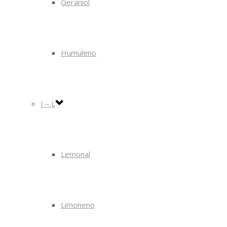
Geraniol
Humuleno
I – L
Lemonal
Limoneno