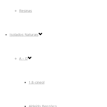
Resinas
Isolados Naturais
A – D
1.8-cineol
Aldeído Benzóico