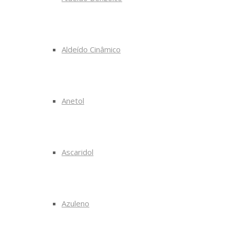
Aldeído Cinâmico
Anetol
Ascaridol
Azuleno