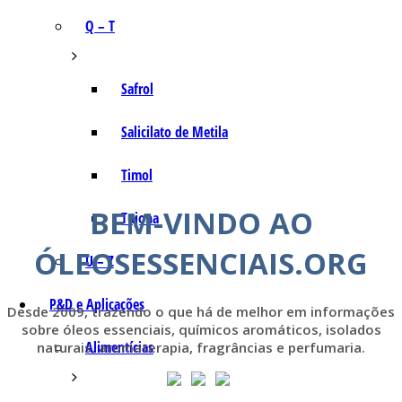
Q – T
Safrol
Salicilato de Metila
Timol
BEM-VINDO AO
Tujona
ÓLEOSESSENCIAIS.ORG
U – Z
P&D e Aplicações
Desde 2009, trazendo o que há de melhor em informações
sobre óleos essenciais, químicos aromáticos, isolados
Alimentícias
naturais, aromaterapia, fragrâncias e perfumaria.