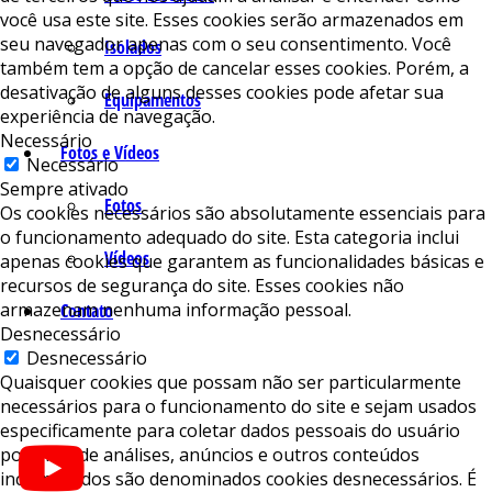
você usa este site. Esses cookies serão armazenados em
seu navegador apenas com o seu consentimento. Você
Isolados
também tem a opção de cancelar esses cookies. Porém, a
desativação de alguns desses cookies pode afetar sua
Equipamentos
experiência de navegação.
Necessário
Fotos e Vídeos
Necessário
Sempre ativado
Fotos
Os cookies necessários são absolutamente essenciais para
o funcionamento adequado do site. Esta categoria inclui
Vídeos
apenas cookies que garantem as funcionalidades básicas e
recursos de segurança do site. Esses cookies não
armazenam nenhuma informação pessoal.
Contato
Desnecessário
Desnecessário
Quaisquer cookies que possam não ser particularmente
necessários para o funcionamento do site e sejam usados ​​
especificamente para coletar dados pessoais do usuário
por meio de análises, anúncios e outros conteúdos
incorporados são denominados cookies desnecessários. É