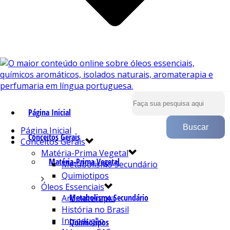
Página Inicial
Página Inicial
Conceitos Gerais
Conceitos Gerais
Matéria-Prima Vegetal
Matéria-Prima Vegetal
Metabolismo Secundário
Quimiotipos
Óleos Essenciais
Metabolismo Secundário
Aromaterapia
História no Brasil
Introdução
Quimiotipos