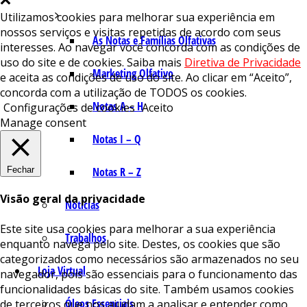
Utilizamos cookies para melhorar sua experiência em
nossos serviços e visitas repetidas de acordo com seus
As Notas e Famílias Olfativas
interesses. Ao navegar você concorda com as condições de
uso do site e de cookies. Saiba mais
Diretiva de Privacidade
Marketing Olfativo
e aceita as condições de uso do site. Ao clicar em “Aceito”,
concorda com a utilização de TODOS os cookies.
Notas A – H
Configurações de cookies
Aceito
Manage consent
Notas I – Q
Fechar
Notas R – Z
Visão geral da privacidade
Notícias
Este site usa cookies para melhorar a sua experiência
Trabalhos
enquanto navega pelo site. Destes, os cookies que são
categorizados como necessários são armazenados no seu
Loja Virtual
navegador, pois são essenciais para o funcionamento das
funcionalidades básicas do site. Também usamos cookies
Óleos Essenciais
de terceiros que nos ajudam a analisar e entender como