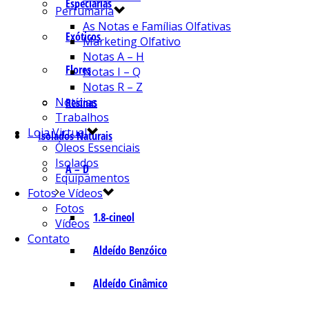
Especiarias
Perfumaria
As Notas e Famílias Olfativas
Exóticos
Marketing Olfativo
Notas A – H
Flores
Notas I – Q
Notas R – Z
Notícias
Resinas
Trabalhos
Loja Virtual
Isolados Naturais
Óleos Essenciais
Isolados
A – D
Equipamentos
Fotos e Vídeos
Fotos
1.8-cineol
Vídeos
Contato
Aldeído Benzóico
Aldeído Cinâmico