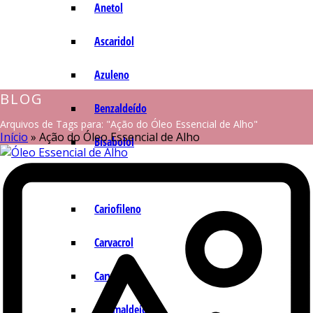
Anetol
Ascaridol
Azuleno
BLOG
Benzaldeído
Arquivos de Tags para: "Ação do Óleo Essencial de Alho"
Início
»
Ação do Óleo Essencial de Alho
Bisabolol
Camazuleno
Cariofileno
Carvacrol
Carvona
Cinamaldeído