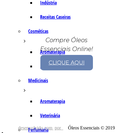
Indústria
Receitas Caseiras
Cosméticas
Compre Óleos
Essenciais Online!
Aromaterapia
CLIQUE AQUI
Fórmulas Caseiras
Medicinais
Aromaterapia
Veterinária
desenvolvido com
por
Óleos Essenciais © 2019
Perfumaria