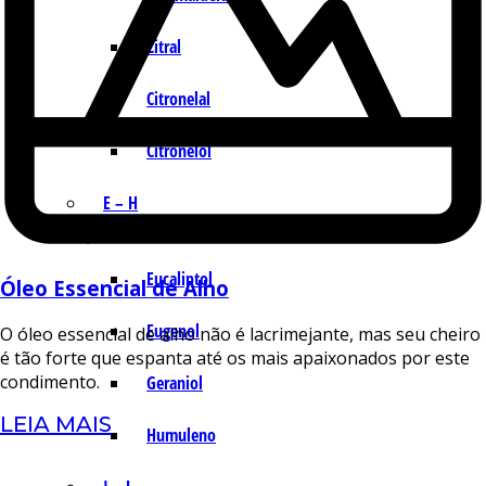
Citral
Citronelal
Citronelol
E – H
Eucaliptol
Óleo Essencial de Alho
Eugenol
O óleo essencial de alho não é lacrimejante, mas seu cheiro
é tão forte que espanta até os mais apaixonados por este
condimento.
Geraniol
LEIA MAIS
Humuleno