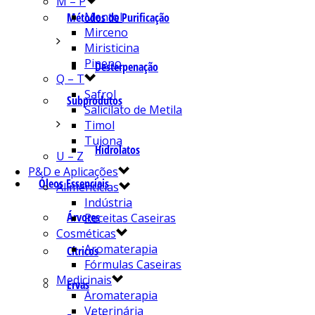
M – P
Mentol
Métodos de Purificação
Mirceno
Miristicina
Pineno
Desterpenação
Q – T
Safrol
Subprodutos
Salicilato de Metila
Timol
Tujona
Hidrolatos
U – Z
P&D e Aplicações
Óleos Essenciais
Alimentícias
Indústria
Árvores
Receitas Caseiras
Cosméticas
Aromaterapia
Cítricos
Fórmulas Caseiras
Medicinais
Ervas
Aromaterapia
Veterinária