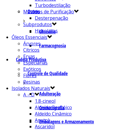
Turbodestilação
Outros
Métodos de Purificação
Desterpenação
Subprodutos
Hidrolatos
Glossário
Óleos Essenciais
Árvores
Farmacognosia
Cítricos
Ervas
Cadeia Produtiva
Especiarias
Exóticos
Controle de Qualidade
Flores
Resinas
Isolados Naturais
Adulteração
A – D
1.8-cineol
Aldeído Benzóico
Cromatografia
Aldeído Cinâmico
Anetol
Embalagens e Armazenamento
Ascaridol