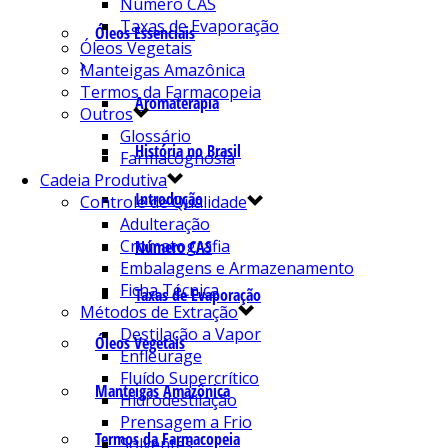
Número CAS
Taxas de Evaporação
Óleos Essenciais
Óleos Vegetais
Manteigas Amazônica
Termos da Farmacopeia
Aromaterapia
Outros
Glossário
História no Brasil
Farmacognosia
Cadeia Produtiva
Introdução
Controle de Qualidade
Adulteração
Cromatografia
Número CAS
Embalagens e Armazenamento
Ficha Técnica
Taxas de Evaporação
Métodos de Extração
Destilação a Vapor
Óleos Vegetais
Enfleurage
Fluído Supercrítico
Manteigas Amazônica
Hidrodestilação
Prensagem a Frio
Termos da Farmacopeia
Solventes