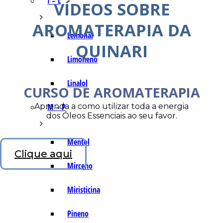
I – L
VÍDEOS SOBRE
AROMATERAPIA DA
Lemonal
QUINARI
Limoneno
Linalol
CURSO DE AROMATERAPIA
Aprenda a como utilizar toda a energia
M – P
dos Óleos Essenciais ao seu favor.
Mentol
Clique aqui
Mirceno
Miristicina
Pineno