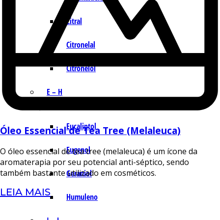
Citral
Citronelal
Citronelol
E – H
Eucaliptol
Óleo Essencial de Tea Tree (Melaleuca)
Eugenol
O óleo essencial de tea tree (melaleuca) é um ícone da
aromaterapia por seu potencial anti-séptico, sendo
também bastante utilizado em cosméticos.
Geraniol
LEIA MAIS
Humuleno