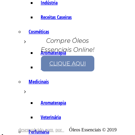
Indústria
Receitas Caseiras
Cosméticas
Compre Óleos
Essenciais Online!
Aromaterapia
CLIQUE AQUI
Fórmulas Caseiras
Medicinais
Aromaterapia
Veterinária
desenvolvido com
por
Óleos Essenciais © 2019
Perfumaria