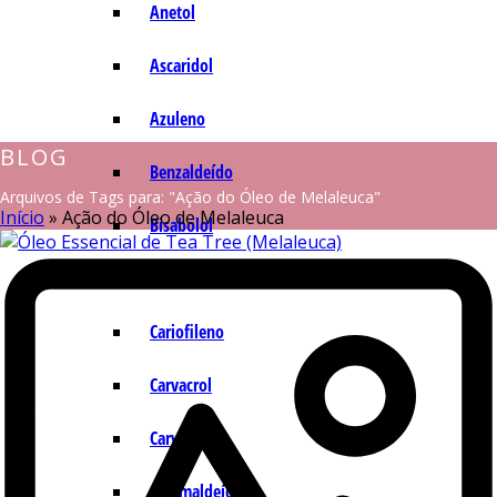
Anetol
Ascaridol
Azuleno
BLOG
Benzaldeído
Arquivos de Tags para: "Ação do Óleo de Melaleuca"
Início
»
Ação do Óleo de Melaleuca
Bisabolol
Camazuleno
Cariofileno
Carvacrol
Carvona
Cinamaldeído