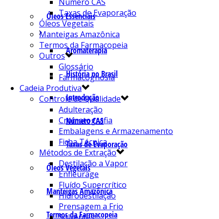
Número CAS
Taxas de Evaporação
Óleos Essenciais
Óleos Vegetais
Manteigas Amazônica
Termos da Farmacopeia
Aromaterapia
Outros
Glossário
História no Brasil
Farmacognosia
Cadeia Produtiva
Introdução
Controle de Qualidade
Adulteração
Cromatografia
Número CAS
Embalagens e Armazenamento
Ficha Técnica
Taxas de Evaporação
Métodos de Extração
Destilação a Vapor
Óleos Vegetais
Enfleurage
Fluído Supercrítico
Manteigas Amazônica
Hidrodestilação
Prensagem a Frio
Termos da Farmacopeia
Solventes