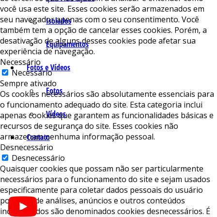
você usa este site. Esses cookies serão armazenados em
seu navegador apenas com o seu consentimento. Você
Isolados
também tem a opção de cancelar esses cookies. Porém, a
desativação de alguns desses cookies pode afetar sua
Equipamentos
experiência de navegação.
Necessário
Fotos e Vídeos
Necessário
Sempre ativado
Fotos
Os cookies necessários são absolutamente essenciais para
o funcionamento adequado do site. Esta categoria inclui
Vídeos
apenas cookies que garantem as funcionalidades básicas e
recursos de segurança do site. Esses cookies não
armazenam nenhuma informação pessoal.
Contato
Desnecessário
Desnecessário
Quaisquer cookies que possam não ser particularmente
necessários para o funcionamento do site e sejam usados ​​
especificamente para coletar dados pessoais do usuário
por meio de análises, anúncios e outros conteúdos
incorporados são denominados cookies desnecessários. É