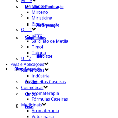
M – P
Mentol
Métodos de Purificação
Mirceno
Miristicina
Pineno
Desterpenação
Q – T
Safrol
Subprodutos
Salicilato de Metila
Timol
Tujona
Hidrolatos
U – Z
P&D e Aplicações
Óleos Essenciais
Alimentícias
Indústria
Árvores
Receitas Caseiras
Cosméticas
Aromaterapia
Cítricos
Fórmulas Caseiras
Medicinais
Ervas
Aromaterapia
Veterinária