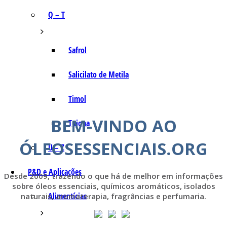
Q – T
Safrol
Salicilato de Metila
Timol
BEM-VINDO AO
Tujona
ÓLEOSESSENCIAIS.ORG
U – Z
P&D e Aplicações
Desde 2009, trazendo o que há de melhor em informações
sobre óleos essenciais, químicos aromáticos, isolados
Alimentícias
naturais, aromaterapia, fragrâncias e perfumaria.