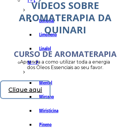
I – L
VÍDEOS SOBRE
AROMATERAPIA DA
Lemonal
QUINARI
Limoneno
Linalol
CURSO DE AROMATERAPIA
Aprenda a como utilizar toda a energia
M – P
dos Óleos Essenciais ao seu favor.
Mentol
Clique aqui
Mirceno
Miristicina
Pineno