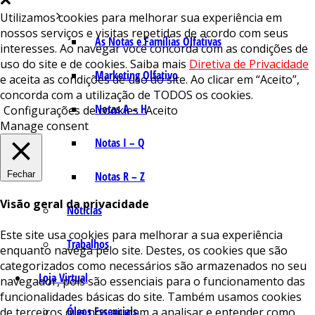
Utilizamos cookies para melhorar sua experiência em
nossos serviços e visitas repetidas de acordo com seus
As Notas e Famílias Olfativas
interesses. Ao navegar você concorda com as condições de
uso do site e de cookies. Saiba mais
Diretiva de Privacidade
Marketing Olfativo
e aceita as condições de uso do site. Ao clicar em “Aceito”,
concorda com a utilização de TODOS os cookies.
Notas A – H
Configurações de cookies
Aceito
Manage consent
Notas I – Q
Fechar
Notas R – Z
Visão geral da privacidade
Notícias
Este site usa cookies para melhorar a sua experiência
Trabalhos
enquanto navega pelo site. Destes, os cookies que são
categorizados como necessários são armazenados no seu
Loja Virtual
navegador, pois são essenciais para o funcionamento das
funcionalidades básicas do site. Também usamos cookies
Óleos Essenciais
de terceiros que nos ajudam a analisar e entender como