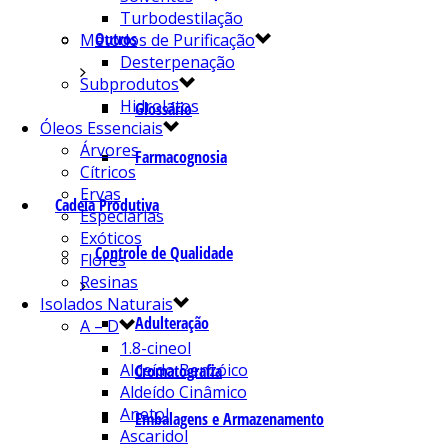
Turbodestilação
Outros
Métodos de Purificação
Desterpenação
Subprodutos
Hidrolatos
Glossário
Óleos Essenciais
Árvores
Farmacognosia
Cítricos
Ervas
Cadeia Produtiva
Especiarias
Exóticos
Controle de Qualidade
Flores
Resinas
Isolados Naturais
Adulteração
A – D
1.8-cineol
Aldeído Benzóico
Cromatografia
Aldeído Cinâmico
Anetol
Embalagens e Armazenamento
Ascaridol