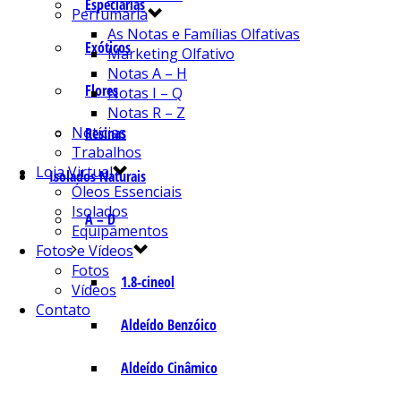
Especiarias
Perfumaria
As Notas e Famílias Olfativas
Exóticos
Marketing Olfativo
Notas A – H
Flores
Notas I – Q
Notas R – Z
Notícias
Resinas
Trabalhos
Loja Virtual
Isolados Naturais
Óleos Essenciais
Isolados
A – D
Equipamentos
Fotos e Vídeos
Fotos
1.8-cineol
Vídeos
Contato
Aldeído Benzóico
Aldeído Cinâmico