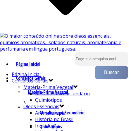
Página Inicial
Página Inicial
Conceitos Gerais
Conceitos Gerais
Matéria-Prima Vegetal
Matéria-Prima Vegetal
Metabolismo Secundário
Quimiotipos
Óleos Essenciais
Metabolismo Secundário
Aromaterapia
História no Brasil
Introdução
Quimiotipos