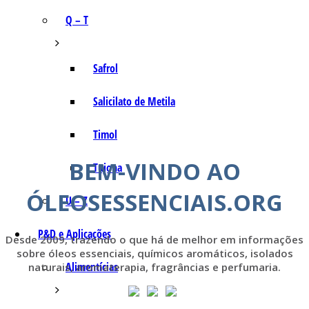
Q – T
Safrol
Salicilato de Metila
Timol
BEM-VINDO AO
Tujona
ÓLEOSESSENCIAIS.ORG
U – Z
P&D e Aplicações
Desde 2009, trazendo o que há de melhor em informações
sobre óleos essenciais, químicos aromáticos, isolados
Alimentícias
naturais, aromaterapia, fragrâncias e perfumaria.