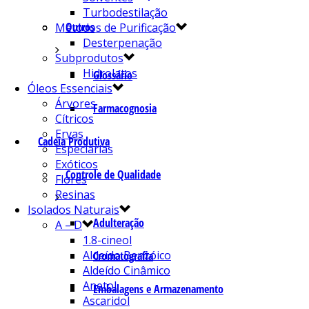
Turbodestilação
Outros
Métodos de Purificação
Desterpenação
Subprodutos
Hidrolatos
Glossário
Óleos Essenciais
Árvores
Farmacognosia
Cítricos
Ervas
Cadeia Produtiva
Especiarias
Exóticos
Controle de Qualidade
Flores
Resinas
Isolados Naturais
Adulteração
A – D
1.8-cineol
Aldeído Benzóico
Cromatografia
Aldeído Cinâmico
Anetol
Embalagens e Armazenamento
Ascaridol