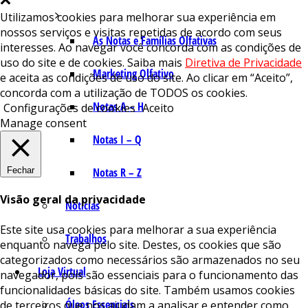
Utilizamos cookies para melhorar sua experiência em
nossos serviços e visitas repetidas de acordo com seus
As Notas e Famílias Olfativas
interesses. Ao navegar você concorda com as condições de
uso do site e de cookies. Saiba mais
Diretiva de Privacidade
Marketing Olfativo
e aceita as condições de uso do site. Ao clicar em “Aceito”,
concorda com a utilização de TODOS os cookies.
Notas A – H
Configurações de cookies
Aceito
Manage consent
Notas I – Q
Fechar
Notas R – Z
Visão geral da privacidade
Notícias
Este site usa cookies para melhorar a sua experiência
Trabalhos
enquanto navega pelo site. Destes, os cookies que são
categorizados como necessários são armazenados no seu
Loja Virtual
navegador, pois são essenciais para o funcionamento das
funcionalidades básicas do site. Também usamos cookies
Óleos Essenciais
de terceiros que nos ajudam a analisar e entender como