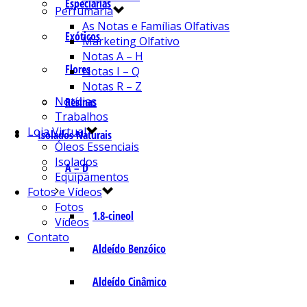
Especiarias
Perfumaria
As Notas e Famílias Olfativas
Exóticos
Marketing Olfativo
Notas A – H
Flores
Notas I – Q
Notas R – Z
Notícias
Resinas
Trabalhos
Loja Virtual
Isolados Naturais
Óleos Essenciais
Isolados
A – D
Equipamentos
Fotos e Vídeos
Fotos
1.8-cineol
Vídeos
Contato
Aldeído Benzóico
Aldeído Cinâmico