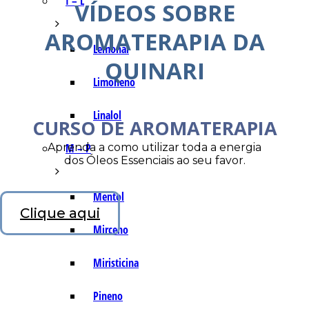
I – L
VÍDEOS SOBRE
AROMATERAPIA DA
Lemonal
QUINARI
Limoneno
Linalol
CURSO DE AROMATERAPIA
Aprenda a como utilizar toda a energia
M – P
dos Óleos Essenciais ao seu favor.
Mentol
Clique aqui
Mirceno
Miristicina
Pineno