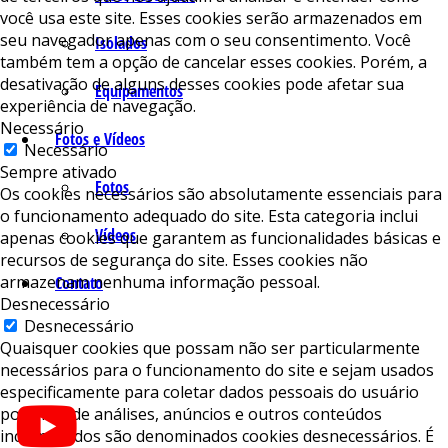
você usa este site. Esses cookies serão armazenados em
seu navegador apenas com o seu consentimento. Você
Isolados
também tem a opção de cancelar esses cookies. Porém, a
desativação de alguns desses cookies pode afetar sua
Equipamentos
experiência de navegação.
Necessário
Fotos e Vídeos
Necessário
Sempre ativado
Fotos
Os cookies necessários são absolutamente essenciais para
o funcionamento adequado do site. Esta categoria inclui
Vídeos
apenas cookies que garantem as funcionalidades básicas e
recursos de segurança do site. Esses cookies não
armazenam nenhuma informação pessoal.
Contato
Desnecessário
Desnecessário
Quaisquer cookies que possam não ser particularmente
necessários para o funcionamento do site e sejam usados ​​
especificamente para coletar dados pessoais do usuário
por meio de análises, anúncios e outros conteúdos
incorporados são denominados cookies desnecessários. É