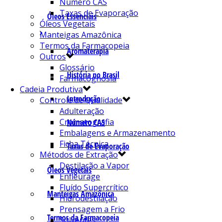
Número CAS
Taxas de Evaporação
Óleos Essenciais
Óleos Vegetais
Manteigas Amazônica
Termos da Farmacopeia
Aromaterapia
Outros
Glossário
História no Brasil
Farmacognosia
Cadeia Produtiva
Introdução
Controle de Qualidade
Adulteração
Cromatografia
Número CAS
Embalagens e Armazenamento
Ficha Técnica
Taxas de Evaporação
Métodos de Extração
Destilação a Vapor
Óleos Vegetais
Enfleurage
Fluído Supercrítico
Manteigas Amazônica
Hidrodestilação
Prensagem a Frio
Termos da Farmacopeia
Solventes