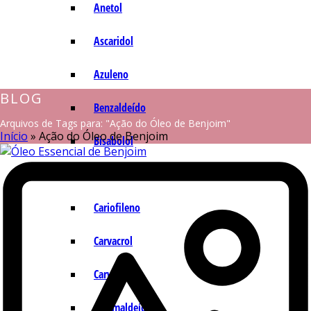
Anetol
Ascaridol
Azuleno
BLOG
Benzaldeído
Arquivos de Tags para: "Ação do Óleo de Benjoim"
Início
»
Ação do Óleo de Benjoim
Bisabolol
Camazuleno
Cariofileno
Carvacrol
Carvona
Cinamaldeído