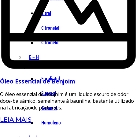
Citral
Citronelal
Citronelol
E – H
Eucaliptol
Óleo Essencial de Benjoim
Eugenol
O óleo essencial de benjoim é um líquido escuro de odor
doce-balsâmico, semelhante à baunilha, bastante utilizado
na fabricação de perfumes.
Geraniol
LEIA MAIS
Humuleno