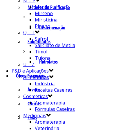
M – P
Mentol
Métodos de Purificação
Mirceno
Miristicina
Pineno
Desterpenação
Q – T
Safrol
Subprodutos
Salicilato de Metila
Timol
Tujona
Hidrolatos
U – Z
P&D e Aplicações
Óleos Essenciais
Alimentícias
Indústria
Árvores
Receitas Caseiras
Cosméticas
Aromaterapia
Cítricos
Fórmulas Caseiras
Medicinais
Ervas
Aromaterapia
Veterinária