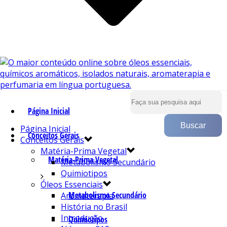
Página Inicial
Página Inicial
Conceitos Gerais
Conceitos Gerais
Matéria-Prima Vegetal
Matéria-Prima Vegetal
Metabolismo Secundário
Quimiotipos
Óleos Essenciais
Metabolismo Secundário
Aromaterapia
História no Brasil
Introdução
Quimiotipos