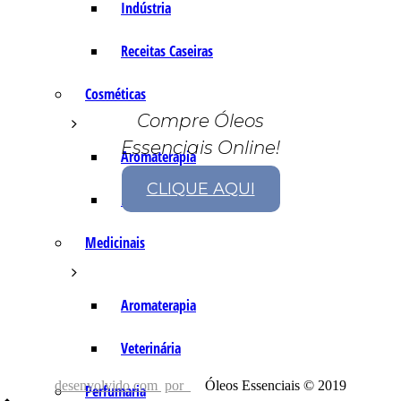
Indústria
Receitas Caseiras
Cosméticas
Compre Óleos
Essenciais Online!
Aromaterapia
CLIQUE AQUI
Fórmulas Caseiras
Medicinais
Aromaterapia
Veterinária
desenvolvido com
por
Óleos Essenciais © 2019
Perfumaria