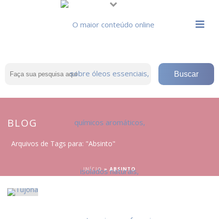
BLOG
Arquivos de Tags para: "Absinto"
INÍCIO
»
ABSINTO