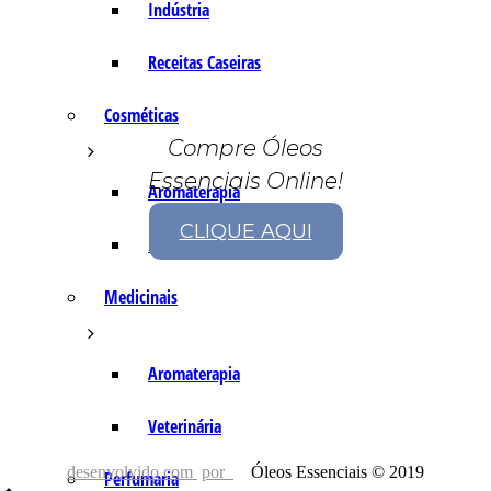
Indústria
Receitas Caseiras
Cosméticas
Compre Óleos
Essenciais Online!
Aromaterapia
CLIQUE AQUI
Fórmulas Caseiras
Medicinais
Aromaterapia
Veterinária
desenvolvido com
por
Óleos Essenciais © 2019
Perfumaria