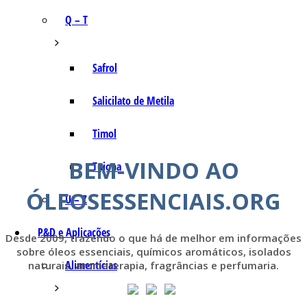
Q – T
Safrol
Salicilato de Metila
Timol
BEM-VINDO AO
Tujona
ÓLEOSESSENCIAIS.ORG
U – Z
P&D e Aplicações
Desde 2009, trazendo o que há de melhor em informações
sobre óleos essenciais, químicos aromáticos, isolados
Alimentícias
naturais, aromaterapia, fragrâncias e perfumaria.