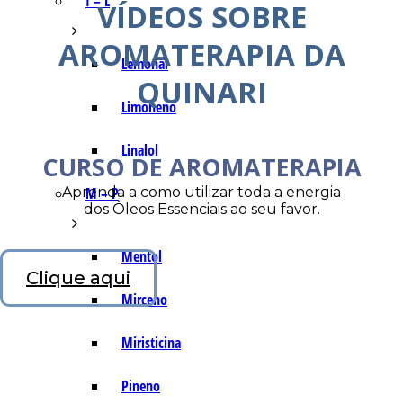
I – L
VÍDEOS SOBRE
AROMATERAPIA DA
Lemonal
QUINARI
Limoneno
Linalol
CURSO DE AROMATERAPIA
Aprenda a como utilizar toda a energia
M – P
dos Óleos Essenciais ao seu favor.
Mentol
Clique aqui
Mirceno
Miristicina
Pineno