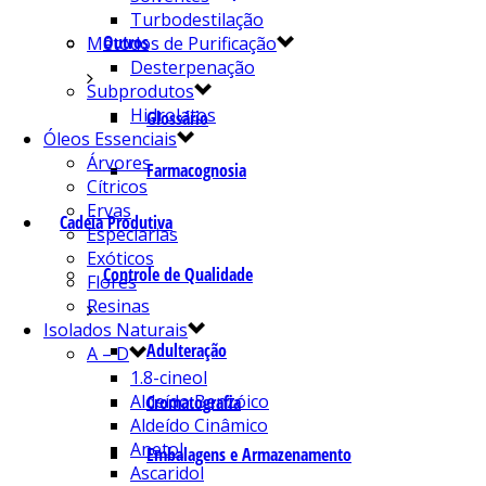
Turbodestilação
Outros
Métodos de Purificação
Desterpenação
Subprodutos
Hidrolatos
Glossário
Óleos Essenciais
Árvores
Farmacognosia
Cítricos
Ervas
Cadeia Produtiva
Especiarias
Exóticos
Controle de Qualidade
Flores
Resinas
Isolados Naturais
Adulteração
A – D
1.8-cineol
Aldeído Benzóico
Cromatografia
Aldeído Cinâmico
Anetol
Embalagens e Armazenamento
Ascaridol