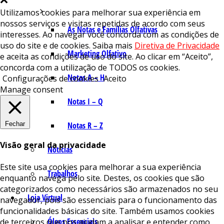
Utilizamos cookies para melhorar sua experiência em
nossos serviços e visitas repetidas de acordo com seus
As Notas e Famílias Olfativas
interesses. Ao navegar você concorda com as condições de
uso do site e de cookies. Saiba mais
Diretiva de Privacidade
Marketing Olfativo
e aceita as condições de uso do site. Ao clicar em “Aceito”,
concorda com a utilização de TODOS os cookies.
Notas A – H
Configurações de cookies
Aceito
Manage consent
Notas I – Q
Fechar
Notas R – Z
Visão geral da privacidade
Notícias
Este site usa cookies para melhorar a sua experiência
Trabalhos
enquanto navega pelo site. Destes, os cookies que são
categorizados como necessários são armazenados no seu
Loja Virtual
navegador, pois são essenciais para o funcionamento das
funcionalidades básicas do site. Também usamos cookies
Óleos Essenciais
de terceiros que nos ajudam a analisar e entender como