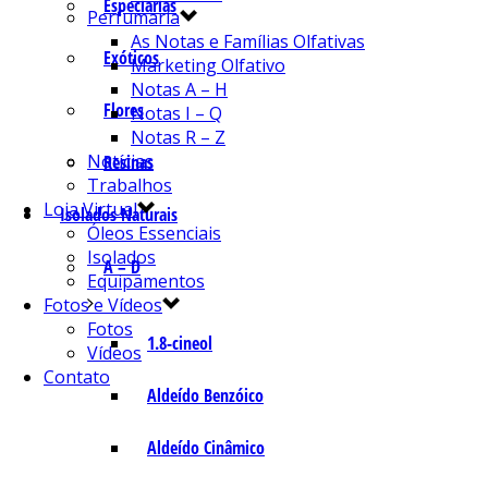
Especiarias
Perfumaria
As Notas e Famílias Olfativas
Exóticos
Marketing Olfativo
Notas A – H
Flores
Notas I – Q
Notas R – Z
Notícias
Resinas
Trabalhos
Loja Virtual
Isolados Naturais
Óleos Essenciais
Isolados
A – D
Equipamentos
Fotos e Vídeos
Fotos
1.8-cineol
Vídeos
Contato
Aldeído Benzóico
Aldeído Cinâmico