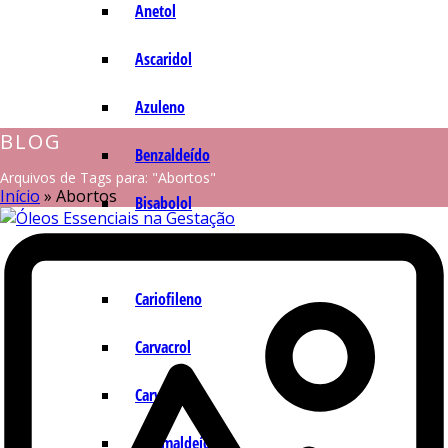
Anetol
Ascaridol
Azuleno
BLOG
Benzaldeído
Arquivos de Tags para: "Abortos"
Início
»
Abortos
Bisabolol
Camazuleno
Cariofileno
Carvacrol
Carvona
Cinamaldeído