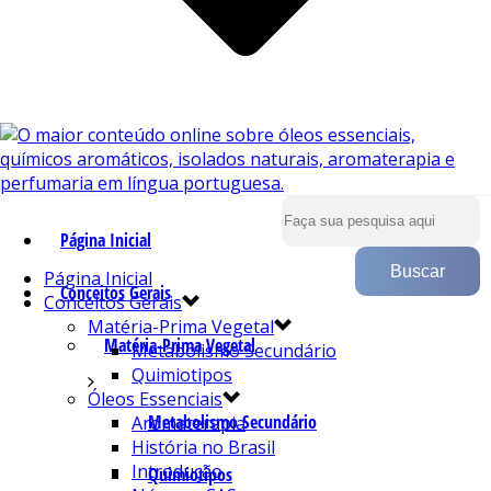
Página Inicial
Página Inicial
Conceitos Gerais
Conceitos Gerais
Matéria-Prima Vegetal
Matéria-Prima Vegetal
Metabolismo Secundário
Quimiotipos
Óleos Essenciais
Metabolismo Secundário
Aromaterapia
História no Brasil
Introdução
Quimiotipos