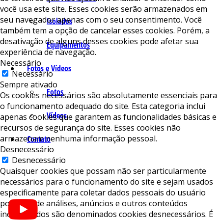
você usa este site. Esses cookies serão armazenados em
seu navegador apenas com o seu consentimento. Você
Isolados
também tem a opção de cancelar esses cookies. Porém, a
desativação de alguns desses cookies pode afetar sua
Equipamentos
experiência de navegação.
Necessário
Fotos e Vídeos
Necessário
Sempre ativado
Fotos
Os cookies necessários são absolutamente essenciais para
o funcionamento adequado do site. Esta categoria inclui
Vídeos
apenas cookies que garantem as funcionalidades básicas e
recursos de segurança do site. Esses cookies não
armazenam nenhuma informação pessoal.
Contato
Desnecessário
Desnecessário
Quaisquer cookies que possam não ser particularmente
necessários para o funcionamento do site e sejam usados ​​
especificamente para coletar dados pessoais do usuário
por meio de análises, anúncios e outros conteúdos
incorporados são denominados cookies desnecessários. É