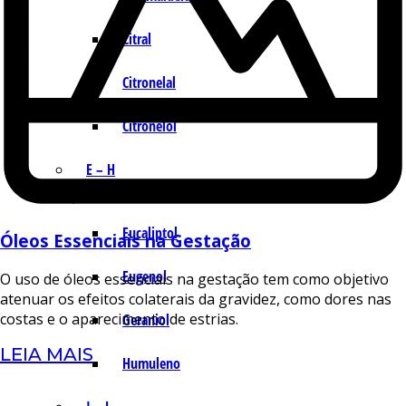
Citral
Citronelal
Citronelol
E – H
Eucaliptol
Óleos Essenciais na Gestação
Eugenol
O uso de óleos essenciais na gestação tem como objetivo
atenuar os efeitos colaterais da gravidez, como dores nas
costas e o aparecimento de estrias.
Geraniol
LEIA MAIS
Humuleno