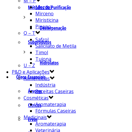
M – P
Mentol
Métodos de Purificação
Mirceno
Miristicina
Pineno
Desterpenação
Q – T
Safrol
Subprodutos
Salicilato de Metila
Timol
Tujona
Hidrolatos
U – Z
P&D e Aplicações
Óleos Essenciais
Alimentícias
Indústria
Árvores
Receitas Caseiras
Cosméticas
Aromaterapia
Cítricos
Fórmulas Caseiras
Medicinais
Ervas
Aromaterapia
Veterinária