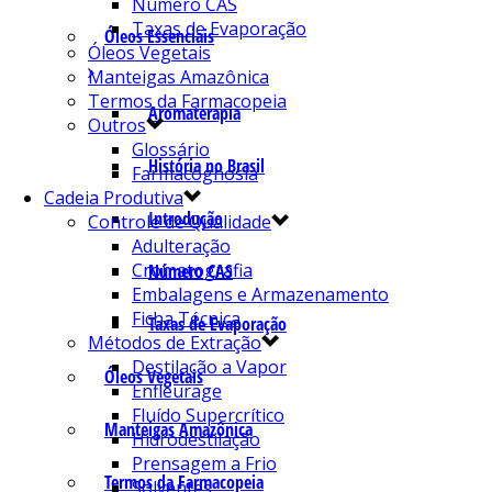
Número CAS
Taxas de Evaporação
Óleos Essenciais
Óleos Vegetais
Manteigas Amazônica
Termos da Farmacopeia
Aromaterapia
Outros
Glossário
História no Brasil
Farmacognosia
Cadeia Produtiva
Introdução
Controle de Qualidade
Adulteração
Cromatografia
Número CAS
Embalagens e Armazenamento
Ficha Técnica
Taxas de Evaporação
Métodos de Extração
Destilação a Vapor
Óleos Vegetais
Enfleurage
Fluído Supercrítico
Manteigas Amazônica
Hidrodestilação
Prensagem a Frio
Termos da Farmacopeia
Solventes