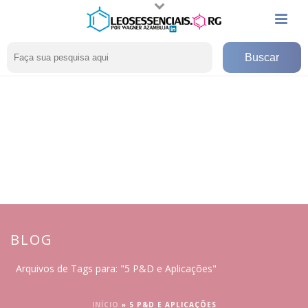
BLOG
Arquivos de Tags para: "5 P&D e Aplicações"
INÍCIO
»
5 P&D E APLICAÇÕES