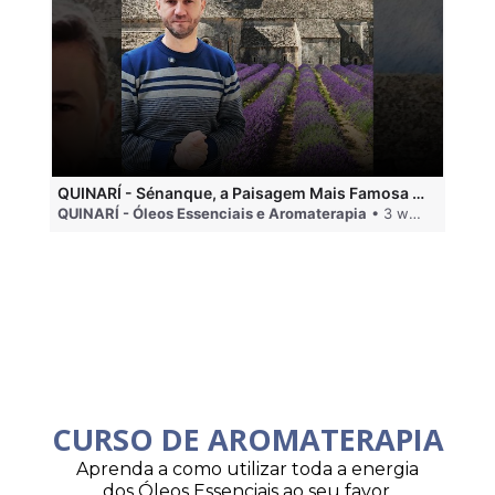
QUINARÍ - Sénanque, a Paisagem Mais Famosa da Aromaterapia
QUINARÍ - Óleos Essenciais e Aromaterapia
• 3 weeks ago
QU
CURSO DE AROMATERAPIA
Aprenda a como utilizar toda a energia
dos Óleos Essenciais ao seu favor.