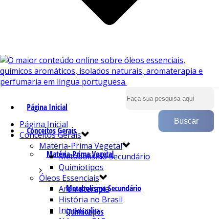
Página Inicial
Página Inicial
Conceitos Gerais
Conceitos Gerais
Matéria-Prima Vegetal
Matéria-Prima Vegetal
Metabolismo Secundário
Quimiotipos
Óleos Essenciais
Metabolismo Secundário
Aromaterapia
História no Brasil
Introdução
Quimiotipos