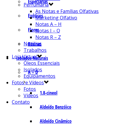
Especiarias
Perfumaria
As Notas e Famílias Olfativas
Exóticos
Marketing Olfativo
Notas A – H
Flores
Notas I – Q
Notas R – Z
Notícias
Resinas
Trabalhos
Loja Virtual
Isolados Naturais
Óleos Essenciais
Isolados
A – D
Equipamentos
Fotos e Vídeos
Fotos
1.8-cineol
Vídeos
Contato
Aldeído Benzóico
Aldeído Cinâmico