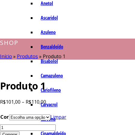
Anetol
Ascaridol
Azuleno
SHOP
Benzaldeído
Início
»
Produtos
»
Produto 1
Bisabolol
Camazuleno
Produto 1
Cariofileno
R$
101,00
–
R$
110,00
Carvacrol
Cor
Limpar
Carvona
Cinamaldeído
Comprar