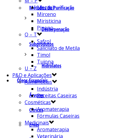
M – P
Mentol
Métodos de Purificação
Mirceno
Miristicina
Pineno
Desterpenação
Q – T
Safrol
Subprodutos
Salicilato de Metila
Timol
Tujona
Hidrolatos
U – Z
P&D e Aplicações
Óleos Essenciais
Alimentícias
Indústria
Árvores
Receitas Caseiras
Cosméticas
Aromaterapia
Cítricos
Fórmulas Caseiras
Medicinais
Ervas
Aromaterapia
Veterinária