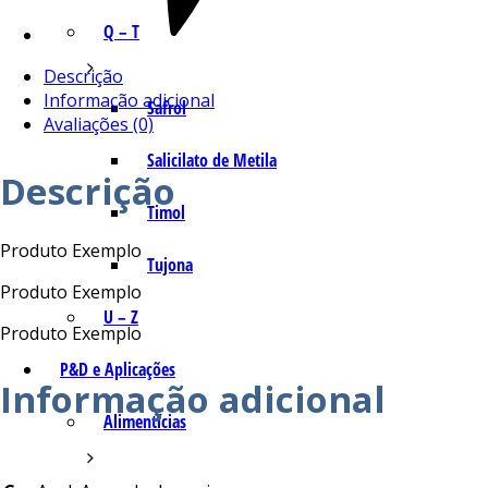
Q – T
Descrição
Informação adicional
Safrol
Avaliações (0)
Salicilato de Metila
Descrição
Timol
Produto Exemplo
Tujona
Produto Exemplo
U – Z
Produto Exemplo
P&D e Aplicações
Informação adicional
Alimentícias