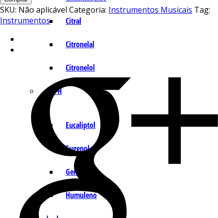
SKU:
Não aplicável
Categoria:
Instrumentos Musicais
Tag:
Instrumentos
Citral
Citronelal
Citronelol
E – H
Eucaliptol
Eugenol
Geraniol
Humuleno