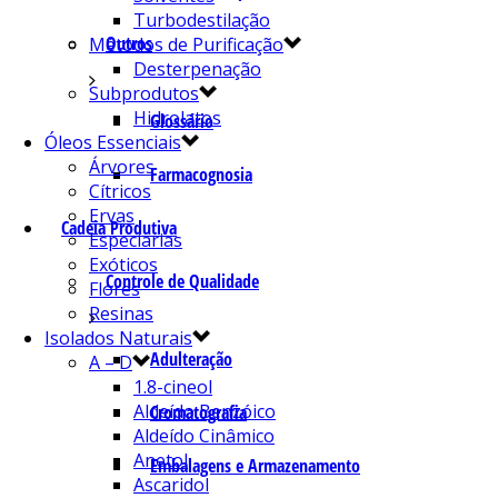
Turbodestilação
Outros
Métodos de Purificação
Desterpenação
Subprodutos
Hidrolatos
Glossário
Óleos Essenciais
Árvores
Farmacognosia
Cítricos
Ervas
Cadeia Produtiva
Especiarias
Exóticos
Controle de Qualidade
Flores
Resinas
Isolados Naturais
Adulteração
A – D
1.8-cineol
Aldeído Benzóico
Cromatografia
Aldeído Cinâmico
Anetol
Embalagens e Armazenamento
Ascaridol