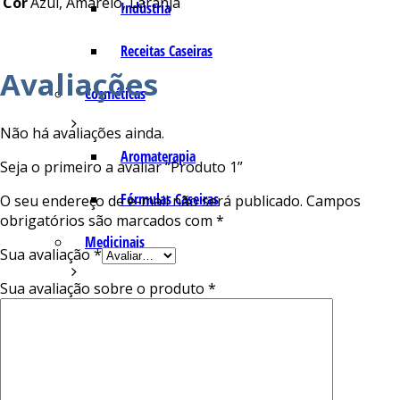
Cor
Azul, Amarelo, Laranja
Indústria
Receitas Caseiras
Avaliações
Cosméticas
Não há avaliações ainda.
Aromaterapia
Seja o primeiro a avaliar “Produto 1”
Fórmulas Caseiras
O seu endereço de e-mail não será publicado.
Campos
obrigatórios são marcados com
*
Medicinais
Sua avaliação
*
Sua avaliação sobre o produto
*
Aromaterapia
Veterinária
Perfumaria