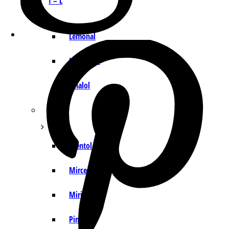
I – L
Lemonal
Limoneno
Linalol
M – P
Mentol
Mirceno
Miristicina
Pineno