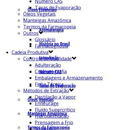
Número CAS
Taxas de Evaporação
Óleos Essenciais
Óleos Vegetais
Manteigas Amazônica
Termos da Farmacopeia
Aromaterapia
Outros
Glossário
História no Brasil
Farmacognosia
Cadeia Produtiva
Introdução
Controle de Qualidade
Adulteração
Cromatografia
Número CAS
Embalagens e Armazenamento
Ficha Técnica
Taxas de Evaporação
Métodos de Extração
Destilação a Vapor
Óleos Vegetais
Enfleurage
Fluído Supercrítico
Manteigas Amazônica
Hidrodestilação
Prensagem a Frio
Termos da Farmacopeia
Solventes