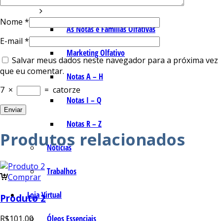
Nome
*
As Notas e Famílias Olfativas
E-mail
*
Marketing Olfativo
Salvar meus dados neste navegador para a próxima vez
que eu comentar.
Notas A – H
7
×
=
catorze
Notas I – Q
Notas R – Z
Produtos relacionados
Notícias
Trabalhos
Comprar
Loja Virtual
Produto 2
Óleos Essenciais
R$
101,00