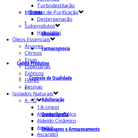
Turbodestilação
Outros
Métodos de Purificação
Desterpenação
Subprodutos
Hidrolatos
Glossário
Óleos Essenciais
Árvores
Farmacognosia
Cítricos
Ervas
Cadeia Produtiva
Especiarias
Exóticos
Controle de Qualidade
Flores
Resinas
Isolados Naturais
Adulteração
A – D
1.8-cineol
Aldeído Benzóico
Cromatografia
Aldeído Cinâmico
Anetol
Embalagens e Armazenamento
Ascaridol