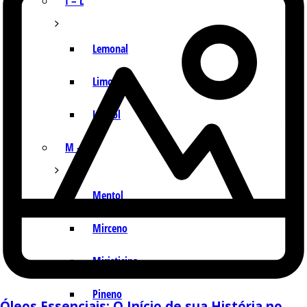
I – L
Lemonal
Limoneno
Linalol
M – P
Mentol
Mirceno
Miristicina
Pineno
Óleos Essenciais: O Início de sua História no