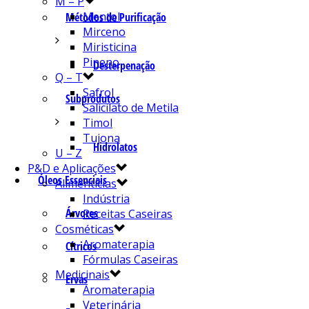
M – P
Mentol
Métodos de Purificação
Mirceno
Miristicina
Pineno
Desterpenação
Q – T
Safrol
Subprodutos
Salicilato de Metila
Timol
Tujona
Hidrolatos
U – Z
P&D e Aplicações
Óleos Essenciais
Alimentícias
Indústria
Árvores
Receitas Caseiras
Cosméticas
Aromaterapia
Cítricos
Fórmulas Caseiras
Medicinais
Ervas
Aromaterapia
Veterinária