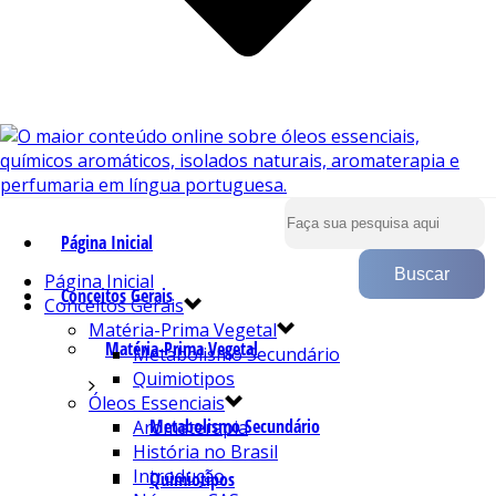
Página Inicial
Página Inicial
Conceitos Gerais
Conceitos Gerais
Matéria-Prima Vegetal
Matéria-Prima Vegetal
Metabolismo Secundário
Quimiotipos
Óleos Essenciais
Metabolismo Secundário
Aromaterapia
História no Brasil
Introdução
Quimiotipos