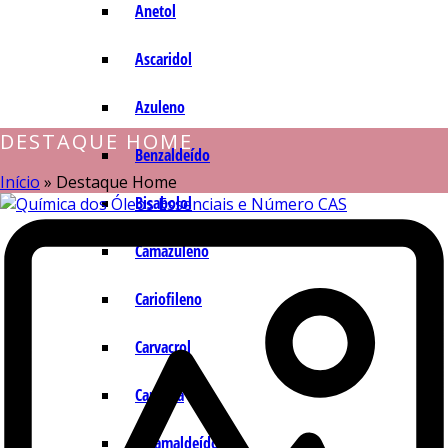
Anetol
Ascaridol
Azuleno
DESTAQUE HOME
Benzaldeído
Início
»
Destaque Home
Bisabolol
Camazuleno
Cariofileno
Carvacrol
Carvona
Cinamaldeído