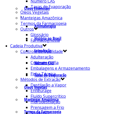
Número CAS
Taxas de Evaporação
Óleos Essenciais
Óleos Vegetais
Manteigas Amazônica
Termos da Farmacopeia
Aromaterapia
Outros
Glossário
História no Brasil
Farmacognosia
Cadeia Produtiva
Introdução
Controle de Qualidade
Adulteração
Cromatografia
Número CAS
Embalagens e Armazenamento
Ficha Técnica
Taxas de Evaporação
Métodos de Extração
Destilação a Vapor
Óleos Vegetais
Enfleurage
Fluído Supercrítico
Manteigas Amazônica
Hidrodestilação
Prensagem a Frio
Termos da Farmacopeia
Solventes