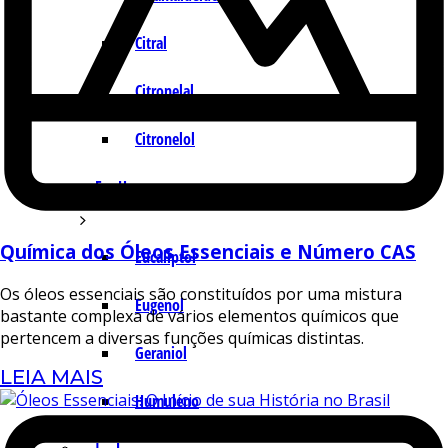
Citral
Citronelal
Citronelol
E – H
Química dos Óleos Essenciais e Número CAS
Eucaliptol
Os óleos essenciais são constituídos por uma mistura
Eugenol
bastante complexa de vários elementos químicos que
pertencem a diversas funções químicas distintas.
Geraniol
LEIA MAIS
Humuleno