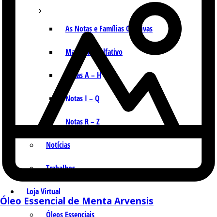
As Notas e Famílias Olfativas
Marketing Olfativo
Notas A – H
Notas I – Q
Notas R – Z
Notícias
Trabalhos
Loja Virtual
Óleo Essencial de Menta Arvensis
Óleos Essenciais