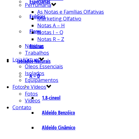
Especiarias
Perfumaria
As Notas e Famílias Olfativas
Exóticos
Marketing Olfativo
Notas A – H
Flores
Notas I – Q
Notas R – Z
Notícias
Resinas
Trabalhos
Loja Virtual
Isolados Naturais
Óleos Essenciais
Isolados
A – D
Equipamentos
Fotos e Vídeos
Fotos
1.8-cineol
Vídeos
Contato
Aldeído Benzóico
Aldeído Cinâmico