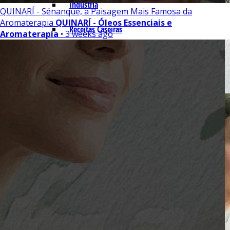
Indústria
QUINARÍ - Sénanque, a Paisagem Mais Famosa da
Aromaterapia
QUINARÍ - Óleos Essenciais e
Receitas Caseiras
Aromaterapia
• 3 weeks ago
Cosméticas
Aromaterapia
Fórmulas Caseiras
Medicinais
Aromaterapia
Veterinária
Perfumaria