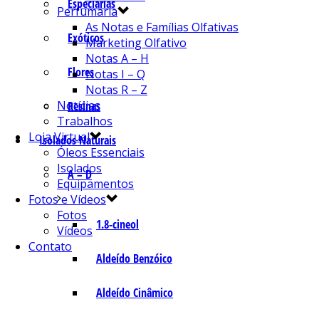
Especiarias
Perfumaria
As Notas e Famílias Olfativas
Exóticos
Marketing Olfativo
Notas A – H
Flores
Notas I – Q
Notas R – Z
Notícias
Resinas
Trabalhos
Loja Virtual
Isolados Naturais
Óleos Essenciais
Isolados
A – D
Equipamentos
Fotos e Vídeos
Fotos
1.8-cineol
Vídeos
Contato
Aldeído Benzóico
Aldeído Cinâmico