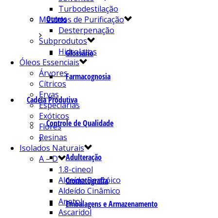
Turbodestilação
Outros
Métodos de Purificação
Desterpenação
Subprodutos
Hidrolatos
Glossário
Óleos Essenciais
Árvores
Farmacognosia
Cítricos
Ervas
Cadeia Produtiva
Especiarias
Exóticos
Controle de Qualidade
Flores
Resinas
Isolados Naturais
Adulteração
A – D
1.8-cineol
Aldeído Benzóico
Cromatografia
Aldeído Cinâmico
Anetol
Embalagens e Armazenamento
Ascaridol