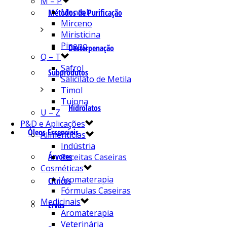
M – P
Mentol
Métodos de Purificação
Mirceno
Miristicina
Pineno
Desterpenação
Q – T
Safrol
Subprodutos
Salicilato de Metila
Timol
Tujona
Hidrolatos
U – Z
P&D e Aplicações
Óleos Essenciais
Alimentícias
Indústria
Árvores
Receitas Caseiras
Cosméticas
Aromaterapia
Cítricos
Fórmulas Caseiras
Medicinais
Ervas
Aromaterapia
Veterinária