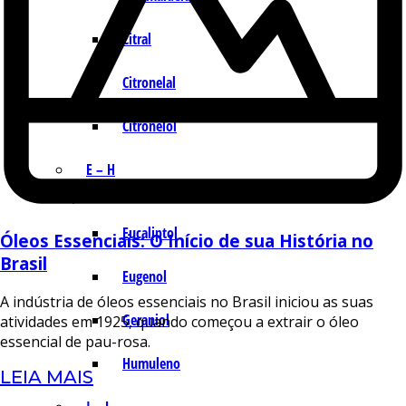
Citral
Citronelal
Citronelol
E – H
Eucaliptol
Óleos Essenciais: O Início de sua História no
Brasil
Eugenol
A indústria de óleos essenciais no Brasil iniciou as suas
Geraniol
atividades em 1925, quando começou a extrair o óleo
essencial de pau-rosa.
Humuleno
LEIA MAIS