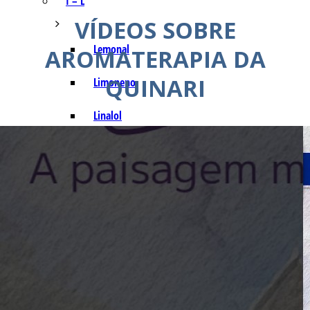
I – L
VÍDEOS SOBRE
Lemonal
AROMATERAPIA DA
QUINARI
Limoneno
Linalol
M – P
Mentol
Mirceno
Miristicina
Pineno