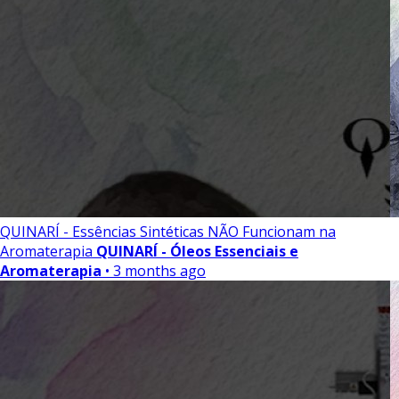
QUINARÍ - Essências Sintéticas NÃO Funcionam na
Aromaterapia
QUINARÍ - Óleos Essenciais e
Aromaterapia
• 3 months ago