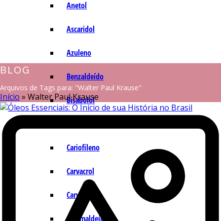
Anetol
Ascaridol
Azuleno
BLOG
Benzaldeído
Arquivos de Tags para: "Walter Paul Krause"
Início
»
Walter Paul Krause
Bisabolol
Camazuleno
Cariofileno
Carvacrol
Carvona
Cinamaldeído