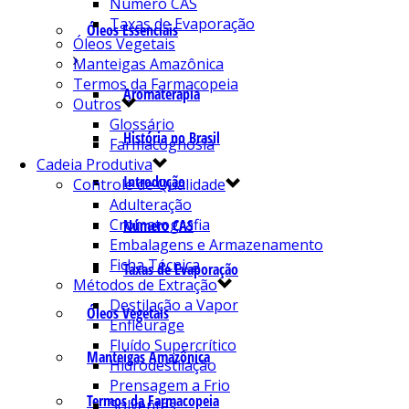
Número CAS
Taxas de Evaporação
Óleos Essenciais
Óleos Vegetais
Manteigas Amazônica
Termos da Farmacopeia
Aromaterapia
Outros
Glossário
História no Brasil
Farmacognosia
Cadeia Produtiva
Introdução
Controle de Qualidade
Adulteração
Cromatografia
Número CAS
Embalagens e Armazenamento
Ficha Técnica
Taxas de Evaporação
Métodos de Extração
Destilação a Vapor
Óleos Vegetais
Enfleurage
Fluído Supercrítico
Manteigas Amazônica
Hidrodestilação
Prensagem a Frio
Termos da Farmacopeia
Solventes