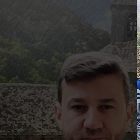
Q – T
Safrol
Salicilato de Metila
Timol
Tujona
U – Z
P&D e Aplicações
Alimentícias