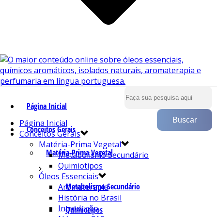
Página Inicial
Página Inicial
Conceitos Gerais
Conceitos Gerais
Matéria-Prima Vegetal
Matéria-Prima Vegetal
Metabolismo Secundário
Quimiotipos
Óleos Essenciais
Metabolismo Secundário
Aromaterapia
História no Brasil
Introdução
Quimiotipos