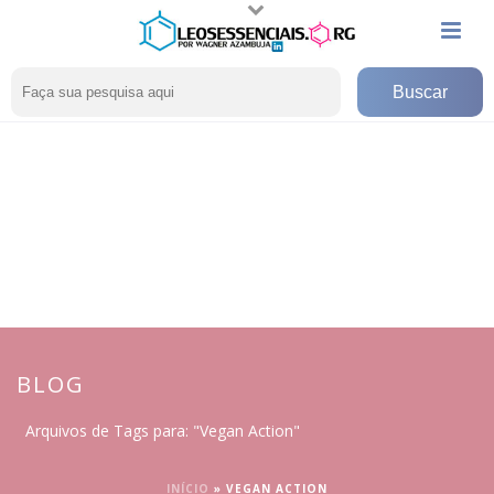
BLOG
Arquivos de Tags para: "Vegan Action"
INÍCIO
»
VEGAN ACTION