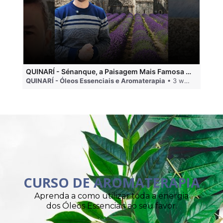
QUINARÍ - Sénanque, a Paisagem Mais Famosa da Aromaterapia
QUINARÍ - Óleos Essenciais e Aromaterapia
• 3 weeks ago
QU
CURSO DE AROMATERAPIA
Aprenda a como utilizar toda a energia
dos Óleos Essenciais ao seu favor.