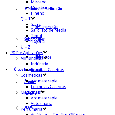
Mirceno
Miristicina
Métodos de Purificação
Pineno
Q – T
Safrol
Desterpenação
Salicilato de Metila
Timol
Subprodutos
Tujona
U – Z
P&D e Aplicações
Hidrolatos
Alimentícias
Indústria
Óleos Essenciais
Receitas Caseiras
Cosméticas
Aromaterapia
Árvores
Fórmulas Caseiras
Medicinais
Cítricos
Aromaterapia
Veterinária
Ervas
Perfumaria
As Notas e Famílias Olfativas