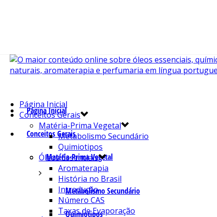
Página Inicial
Página Inicial
Conceitos Gerais
Matéria-Prima Vegetal
Conceitos Gerais
Metabolismo Secundário
Quimiotipos
Matéria-Prima Vegetal
Óleos Essenciais
Aromaterapia
História no Brasil
Introdução
Metabolismo Secundário
Número CAS
Taxas de Evaporação
Quimiotipos