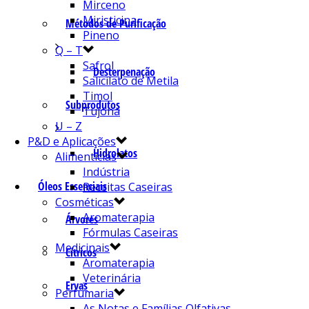
Mirceno
Miristicina
Métodos de Purificação
Pineno
Q – T
Safrol
Desterpenação
Salicilato de Metila
Timol
Subprodutos
Tujona
U – Z
P&D e Aplicações
Hidrolatos
Alimentícias
Indústria
Óleos Essenciais
Receitas Caseiras
Cosméticas
Aromaterapia
Árvores
Fórmulas Caseiras
Medicinais
Cítricos
Aromaterapia
Veterinária
Ervas
Perfumaria
As Notas e Famílias Olfativas