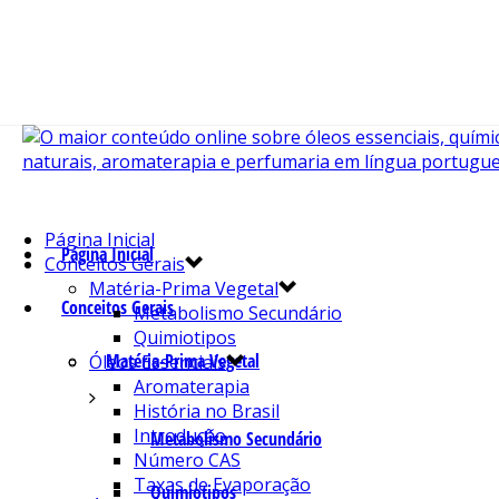
Página Inicial
Página Inicial
Conceitos Gerais
Matéria-Prima Vegetal
Conceitos Gerais
Metabolismo Secundário
Quimiotipos
Matéria-Prima Vegetal
Óleos Essenciais
Aromaterapia
História no Brasil
Introdução
Metabolismo Secundário
Número CAS
Taxas de Evaporação
Quimiotipos