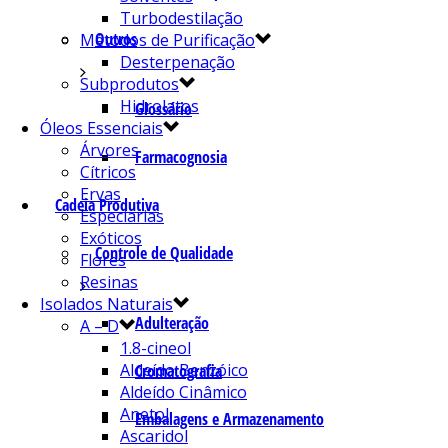
Turbodestilação
Outros
Métodos de Purificação
Desterpenação
Subprodutos
Hidrolatos
Glossário
Óleos Essenciais
Árvores
Farmacognosia
Cítricos
Ervas
Cadeia Produtiva
Especiarias
Exóticos
Controle de Qualidade
Flores
Resinas
Isolados Naturais
Adulteração
A – D
1.8-cineol
Aldeído Benzóico
Cromatografia
Aldeído Cinâmico
Anetol
Embalagens e Armazenamento
Ascaridol