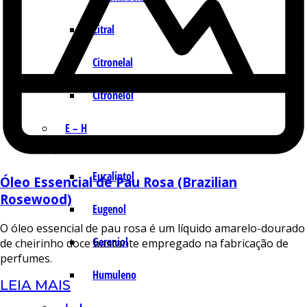
Citral
Citronelal
Citronelol
E – H
Eucaliptol
Óleo Essencial de Pau Rosa (Brazilian
Rosewood)
Eugenol
O óleo essencial de pau rosa é um líquido amarelo-dourado
Geraniol
de cheirinho doce bastante empregado na fabricação de
perfumes.
Humuleno
LEIA MAIS