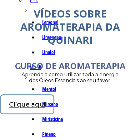
I – L
VÍDEOS SOBRE
Lemonal
AROMATERAPIA DA
QUINARI
Limoneno
Linalol
CURSO DE AROMATERAPIA
M – P
Aprenda a como utilizar toda a energia
dos Óleos Essenciais ao seu favor.
Mentol
Clique aqui
Mirceno
Miristicina
Pineno