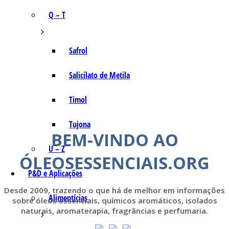
Q – T
Safrol
Salicilato de Metila
Timol
Tujona
BEM-VINDO AO
U – Z
ÓLEOSESSENCIAIS.ORG
P&D e Aplicações
Desde 2009, trazendo o que há de melhor em informações
Alimentícias
sobre óleos essenciais, químicos aromáticos, isolados
naturais, aromaterapia, fragrâncias e perfumaria.