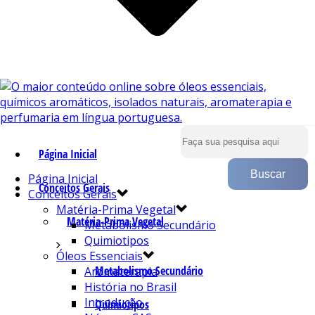
Página Inicial
Página Inicial
Conceitos Gerais
Conceitos Gerais
Matéria-Prima Vegetal
Matéria-Prima Vegetal
Metabolismo Secundário
Quimiotipos
Óleos Essenciais
Metabolismo Secundário
Aromaterapia
História no Brasil
Introdução
Quimiotipos