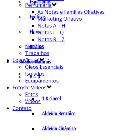
Especiarias
Perfumaria
As Notas e Famílias Olfativas
Exóticos
Marketing Olfativo
Notas A – H
Flores
Notas I – Q
Notas R – Z
Notícias
Resinas
Trabalhos
Loja Virtual
Isolados Naturais
Óleos Essenciais
Isolados
A – D
Equipamentos
Fotos e Vídeos
Fotos
1.8-cineol
Vídeos
Contato
Aldeído Benzóico
Aldeído Cinâmico