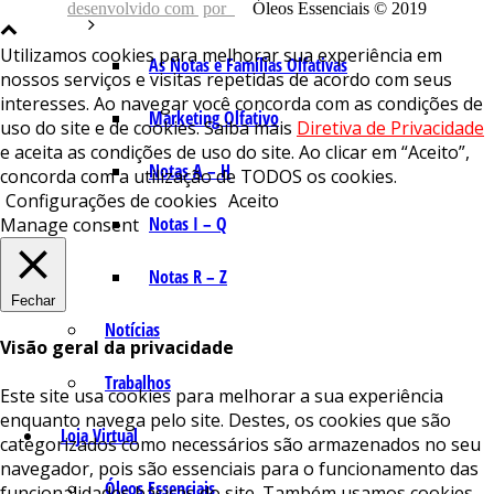
desenvolvido com
por
Óleos Essenciais © 2019
Utilizamos cookies para melhorar sua experiência em
As Notas e Famílias Olfativas
nossos serviços e visitas repetidas de acordo com seus
interesses. Ao navegar você concorda com as condições de
Marketing Olfativo
uso do site e de cookies. Saiba mais
Diretiva de Privacidade
e aceita as condições de uso do site. Ao clicar em “Aceito”,
Notas A – H
concorda com a utilização de TODOS os cookies.
Configurações de cookies
Aceito
Notas I – Q
Manage consent
Notas R – Z
Fechar
Notícias
Visão geral da privacidade
Trabalhos
Este site usa cookies para melhorar a sua experiência
enquanto navega pelo site. Destes, os cookies que são
Loja Virtual
categorizados como necessários são armazenados no seu
navegador, pois são essenciais para o funcionamento das
Óleos Essenciais
funcionalidades básicas do site. Também usamos cookies