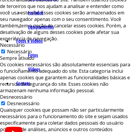
de terceiros que nos ajudam a analisar e entender como
você usa este site. Esses cookies serão armazenados em
Isolados
seu navegador apenas com o seu consentimento. Você
também tem a opção de cancelar esses cookies. Porém, a
Equipamentos
desativação de alguns desses cookies pode afetar sua
experiência de navegação.
Fotos e Vídeos
Necessário
Necessário
Fotos
Sempre ativado
Os cookies necessários são absolutamente essenciais para
Vídeos
o funcionamento adequado do site. Esta categoria inclui
apenas cookies que garantem as funcionalidades básicas e
Contato
recursos de segurança do site. Esses cookies não
armazenam nenhuma informação pessoal.
Desnecessário
Desnecessário
Quaisquer cookies que possam não ser particularmente
necessários para o funcionamento do site e sejam usados ​​
especificamente para coletar dados pessoais do usuário
por meio de análises, anúncios e outros conteúdos