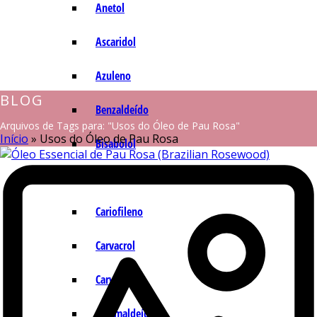
Anetol
Ascaridol
Azuleno
BLOG
Benzaldeído
Arquivos de Tags para: "Usos do Óleo de Pau Rosa"
Início
»
Usos do Óleo de Pau Rosa
Bisabolol
Camazuleno
Cariofileno
Carvacrol
Carvona
Cinamaldeído