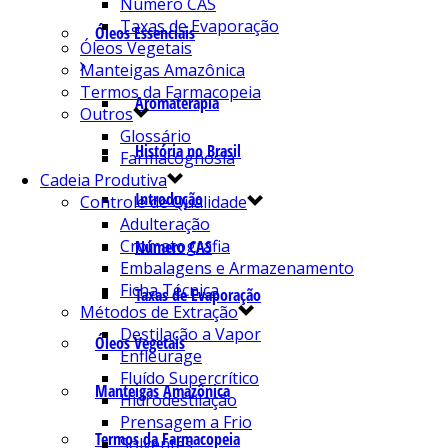
Número CAS
Taxas de Evaporação
Óleos Essenciais
Óleos Vegetais
Manteigas Amazônica
Termos da Farmacopeia
Aromaterapia
Outros
Glossário
História no Brasil
Farmacognosia
Cadeia Produtiva
Introdução
Controle de Qualidade
Adulteração
Cromatografia
Número CAS
Embalagens e Armazenamento
Ficha Técnica
Taxas de Evaporação
Métodos de Extração
Destilação a Vapor
Óleos Vegetais
Enfleurage
Fluído Supercrítico
Manteigas Amazônica
Hidrodestilação
Prensagem a Frio
Termos da Farmacopeia
Solventes