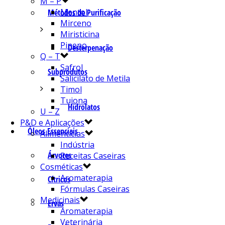
M – P
Mentol
Métodos de Purificação
Mirceno
Miristicina
Pineno
Desterpenação
Q – T
Safrol
Subprodutos
Salicilato de Metila
Timol
Tujona
Hidrolatos
U – Z
P&D e Aplicações
Óleos Essenciais
Alimentícias
Indústria
Árvores
Receitas Caseiras
Cosméticas
Aromaterapia
Cítricos
Fórmulas Caseiras
Medicinais
Ervas
Aromaterapia
Veterinária