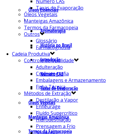
Número CAS
Taxas de Evaporação
Óleos Essenciais
Óleos Vegetais
Manteigas Amazônica
Termos da Farmacopeia
Aromaterapia
Outros
Glossário
História no Brasil
Farmacognosia
Cadeia Produtiva
Introdução
Controle de Qualidade
Adulteração
Cromatografia
Número CAS
Embalagens e Armazenamento
Ficha Técnica
Taxas de Evaporação
Métodos de Extração
Destilação a Vapor
Óleos Vegetais
Enfleurage
Fluído Supercrítico
Manteigas Amazônica
Hidrodestilação
Prensagem a Frio
Termos da Farmacopeia
Solventes