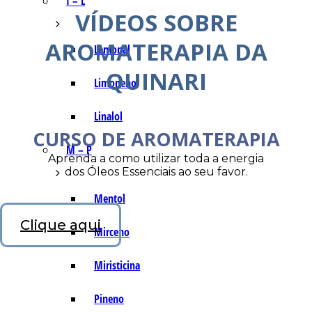
I – L
VÍDEOS SOBRE
AROMATERAPIA DA
Lemonal
QUINARI
Limoneno
Linalol
CURSO DE AROMATERAPIA
M – P
Aprenda a como utilizar toda a energia
dos Óleos Essenciais ao seu favor.
Mentol
Clique aqui
Mirceno
Miristicina
Pineno