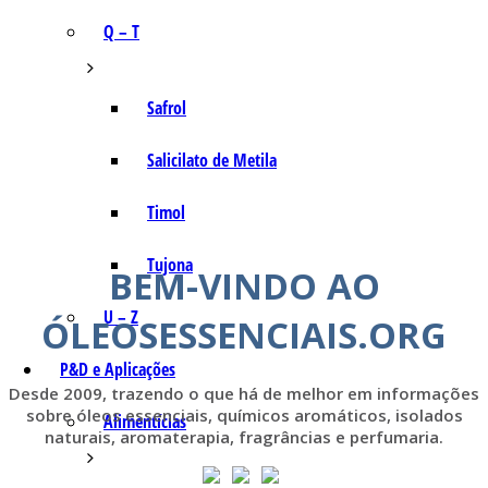
Q – T
Safrol
Salicilato de Metila
Timol
Tujona
BEM-VINDO AO
U – Z
ÓLEOSESSENCIAIS.ORG
P&D e Aplicações
Desde 2009, trazendo o que há de melhor em informações
sobre óleos essenciais, químicos aromáticos, isolados
Alimentícias
naturais, aromaterapia, fragrâncias e perfumaria.