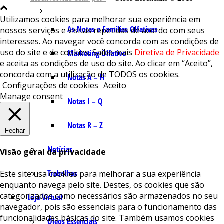
Utilizamos cookies para melhorar sua experiência em
As Notas e Famílias Olfativas
nossos serviços e visitas repetidas de acordo com seus
interesses. Ao navegar você concorda com as condições de
uso do site e de cookies. Saiba mais
Diretiva de Privacidade
Marketing Olfativo
e aceita as condições de uso do site. Ao clicar em “Aceito”,
concorda com a utilização de TODOS os cookies.
Notas A – H
Configurações de cookies
Aceito
Manage consent
Notas I – Q
Notas R – Z
Fechar
Notícias
Visão geral da privacidade
Trabalhos
Este site usa cookies para melhorar a sua experiência
enquanto navega pelo site. Destes, os cookies que são
categorizados como necessários são armazenados no seu
Loja Virtual
navegador, pois são essenciais para o funcionamento das
funcionalidades básicas do site. Também usamos cookies
Óleos Essenciais