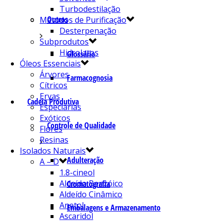
Turbodestilação
Outros
Métodos de Purificação
Desterpenação
Subprodutos
Hidrolatos
Glossário
Óleos Essenciais
Árvores
Farmacognosia
Cítricos
Ervas
Cadeia Produtiva
Especiarias
Exóticos
Controle de Qualidade
Flores
Resinas
Isolados Naturais
Adulteração
A – D
1.8-cineol
Aldeído Benzóico
Cromatografia
Aldeído Cinâmico
Anetol
Embalagens e Armazenamento
Ascaridol