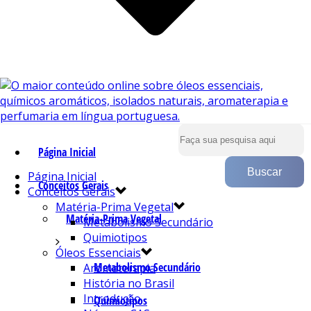
Página Inicial
Página Inicial
Conceitos Gerais
Conceitos Gerais
Matéria-Prima Vegetal
Matéria-Prima Vegetal
Metabolismo Secundário
Quimiotipos
Óleos Essenciais
Metabolismo Secundário
Aromaterapia
História no Brasil
Introdução
Quimiotipos