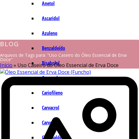
Anetol
Ascaridol
Azuleno
BLOG
Benzaldeído
Arquivos de Tags para: "Uso Caseiro do Óleo Essencial de Erva
Doce"
Bisabolol
Início
»
Uso Caseiro do Óleo Essencial de Erva Doce
Camazuleno
Cariofileno
Carvacrol
Carvona
Cinamaldeído