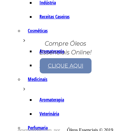
Indústria
Receitas Caseiras
Cosméticas
Compre Óleos
Aromaterapia
Essenciais Online!
Fórmulas Caseiras
CLIQUE AQUI
Medicinais
Aromaterapia
Veterinária
Perfumaria
desenvolvido com
por
Óleos Essenciais © 2019