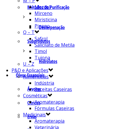
M – P
Mentol
Métodos de Purificação
Mirceno
Miristicina
Pineno
Desterpenação
Q – T
Safrol
Subprodutos
Salicilato de Metila
Timol
Tujona
Hidrolatos
U – Z
P&D e Aplicações
Óleos Essenciais
Alimentícias
Indústria
Árvores
Receitas Caseiras
Cosméticas
Aromaterapia
Cítricos
Fórmulas Caseiras
Medicinais
Ervas
Aromaterapia
Veterinária