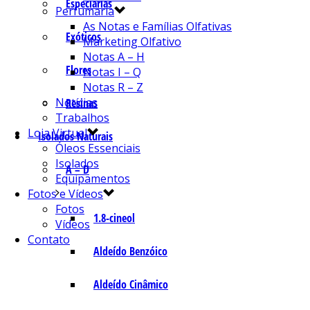
Especiarias
Perfumaria
As Notas e Famílias Olfativas
Exóticos
Marketing Olfativo
Notas A – H
Flores
Notas I – Q
Notas R – Z
Notícias
Resinas
Trabalhos
Loja Virtual
Isolados Naturais
Óleos Essenciais
Isolados
A – D
Equipamentos
Fotos e Vídeos
Fotos
1.8-cineol
Vídeos
Contato
Aldeído Benzóico
Aldeído Cinâmico