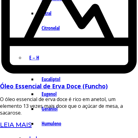
Citral
Citronelal
Citronelol
E – H
Eucaliptol
Óleo Essencial de Erva Doce (Funcho)
Eugenol
O óleo essencial de erva doce é rico em anetol, um
elemento 13 vezes mais doce que o açúcar de mesa, a
Geraniol
sacarose.
Humuleno
LEIA MAIS