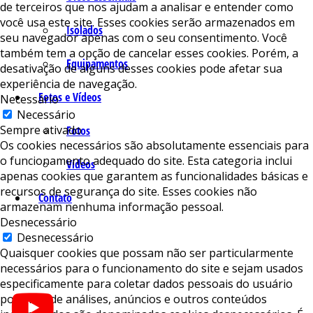
de terceiros que nos ajudam a analisar e entender como
você usa este site. Esses cookies serão armazenados em
Isolados
seu navegador apenas com o seu consentimento. Você
também tem a opção de cancelar esses cookies. Porém, a
Equipamentos
desativação de alguns desses cookies pode afetar sua
experiência de navegação.
Fotos e Vídeos
Necessário
Necessário
Sempre ativado
Fotos
Os cookies necessários são absolutamente essenciais para
o funcionamento adequado do site. Esta categoria inclui
Vídeos
apenas cookies que garantem as funcionalidades básicas e
recursos de segurança do site. Esses cookies não
Contato
armazenam nenhuma informação pessoal.
Desnecessário
Desnecessário
Quaisquer cookies que possam não ser particularmente
necessários para o funcionamento do site e sejam usados ​​
especificamente para coletar dados pessoais do usuário
por meio de análises, anúncios e outros conteúdos