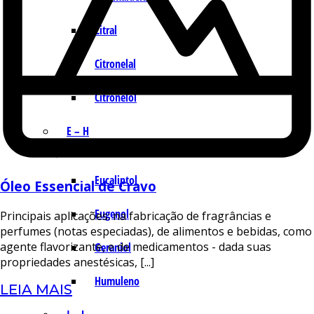
Citral
Citronelal
Citronelol
E – H
Eucaliptol
Óleo Essencial de Cravo
Eugenol
Principais aplicações: na fabricação de fragrâncias e
perfumes (notas especiadas), de alimentos e bebidas, como
agente flavorizante, e de medicamentos - dada suas
Geraniol
propriedades anestésicas, [...]
Humuleno
LEIA MAIS