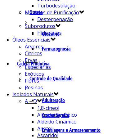
Turbodestilação
Outros
Métodos de Purificação
Desterpenação
Subprodutos
Hidrolatos
Glossário
Óleos Essenciais
Árvores
Farmacognosia
Cítricos
Ervas
Cadeia Produtiva
Especiarias
Exóticos
Controle de Qualidade
Flores
Resinas
Isolados Naturais
Adulteração
A – D
1.8-cineol
Aldeído Benzóico
Cromatografia
Aldeído Cinâmico
Anetol
Embalagens e Armazenamento
Ascaridol