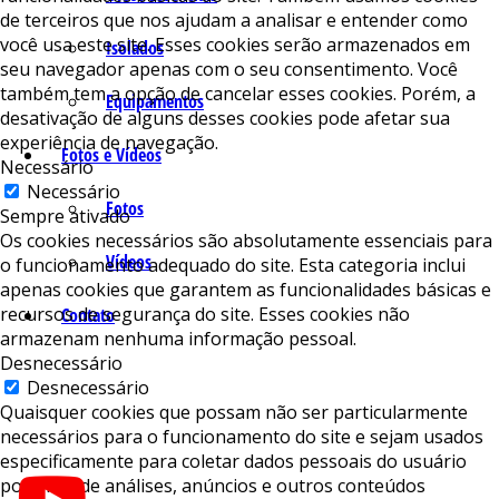
de terceiros que nos ajudam a analisar e entender como
você usa este site. Esses cookies serão armazenados em
Isolados
seu navegador apenas com o seu consentimento. Você
também tem a opção de cancelar esses cookies. Porém, a
Equipamentos
desativação de alguns desses cookies pode afetar sua
experiência de navegação.
Fotos e Vídeos
Necessário
Necessário
Fotos
Sempre ativado
Os cookies necessários são absolutamente essenciais para
Vídeos
o funcionamento adequado do site. Esta categoria inclui
apenas cookies que garantem as funcionalidades básicas e
recursos de segurança do site. Esses cookies não
Contato
armazenam nenhuma informação pessoal.
Desnecessário
Desnecessário
Quaisquer cookies que possam não ser particularmente
necessários para o funcionamento do site e sejam usados ​​
especificamente para coletar dados pessoais do usuário
por meio de análises, anúncios e outros conteúdos