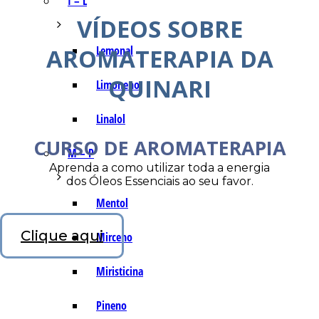
I – L
VÍDEOS SOBRE
AROMATERAPIA DA
Lemonal
QUINARI
Limoneno
Linalol
CURSO DE AROMATERAPIA
M – P
Aprenda a como utilizar toda a energia
dos Óleos Essenciais ao seu favor.
Mentol
Clique aqui
Mirceno
Miristicina
Pineno