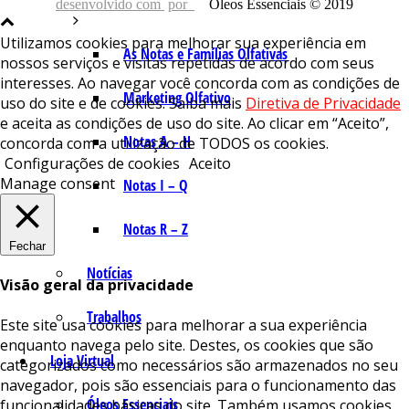
desenvolvido com
por
Óleos Essenciais © 2019
Utilizamos cookies para melhorar sua experiência em
As Notas e Famílias Olfativas
nossos serviços e visitas repetidas de acordo com seus
interesses. Ao navegar você concorda com as condições de
Marketing Olfativo
uso do site e de cookies. Saiba mais
Diretiva de Privacidade
e aceita as condições de uso do site. Ao clicar em “Aceito”,
Notas A – H
concorda com a utilização de TODOS os cookies.
Configurações de cookies
Aceito
Manage consent
Notas I – Q
Notas R – Z
Fechar
Notícias
Visão geral da privacidade
Trabalhos
Este site usa cookies para melhorar a sua experiência
enquanto navega pelo site. Destes, os cookies que são
Loja Virtual
categorizados como necessários são armazenados no seu
navegador, pois são essenciais para o funcionamento das
Óleos Essenciais
funcionalidades básicas do site. Também usamos cookies