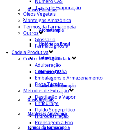
Número CAS
Taxas de Evaporação
Óleos Essenciais
Óleos Vegetais
Manteigas Amazônica
Termos da Farmacopeia
Aromaterapia
Outros
Glossário
História no Brasil
Farmacognosia
Cadeia Produtiva
Introdução
Controle de Qualidade
Adulteração
Cromatografia
Número CAS
Embalagens e Armazenamento
Ficha Técnica
Taxas de Evaporação
Métodos de Extração
Destilação a Vapor
Óleos Vegetais
Enfleurage
Fluído Supercrítico
Manteigas Amazônica
Hidrodestilação
Prensagem a Frio
Termos da Farmacopeia
Solventes