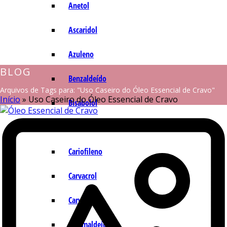
Anetol
Ascaridol
Azuleno
BLOG
Benzaldeído
Arquivos de Tags para: "Uso Caseiro do Óleo Essencial de Cravo"
Início
»
Uso Caseiro do Óleo Essencial de Cravo
Bisabolol
Camazuleno
Cariofileno
Carvacrol
Carvona
Cinamaldeído