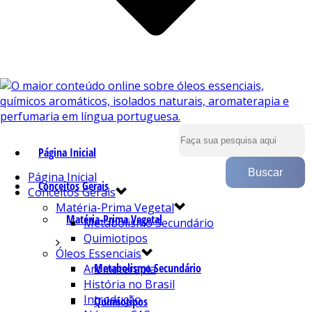
Página Inicial
Página Inicial
Conceitos Gerais
Conceitos Gerais
Matéria-Prima Vegetal
Matéria-Prima Vegetal
Metabolismo Secundário
Quimiotipos
Óleos Essenciais
Metabolismo Secundário
Aromaterapia
História no Brasil
Introdução
Quimiotipos