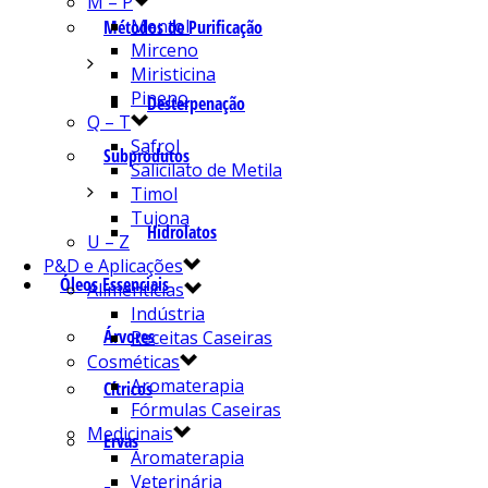
M – P
Mentol
Métodos de Purificação
Mirceno
Miristicina
Pineno
Desterpenação
Q – T
Safrol
Subprodutos
Salicilato de Metila
Timol
Tujona
Hidrolatos
U – Z
P&D e Aplicações
Óleos Essenciais
Alimentícias
Indústria
Árvores
Receitas Caseiras
Cosméticas
Aromaterapia
Cítricos
Fórmulas Caseiras
Medicinais
Ervas
Aromaterapia
Veterinária