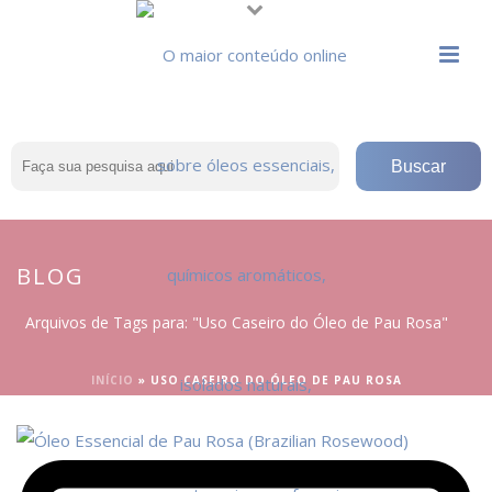
BLOG
Arquivos de Tags para: "Uso Caseiro do Óleo de Pau Rosa"
INÍCIO
»
USO CASEIRO DO ÓLEO DE PAU ROSA