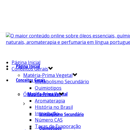
Página Inicial
Página Inicial
Conceitos Gerais
Matéria-Prima Vegetal
Conceitos Gerais
Metabolismo Secundário
Quimiotipos
Matéria-Prima Vegetal
Óleos Essenciais
Aromaterapia
História no Brasil
Introdução
Metabolismo Secundário
Número CAS
Taxas de Evaporação
Quimiotipos