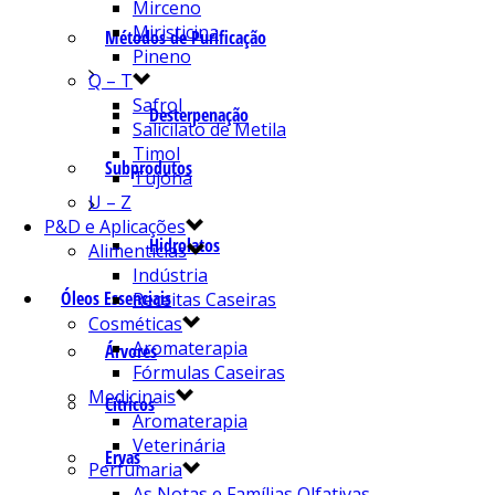
Mirceno
Miristicina
Métodos de Purificação
Pineno
Q – T
Safrol
Desterpenação
Salicilato de Metila
Timol
Subprodutos
Tujona
U – Z
P&D e Aplicações
Hidrolatos
Alimentícias
Indústria
Óleos Essenciais
Receitas Caseiras
Cosméticas
Aromaterapia
Árvores
Fórmulas Caseiras
Medicinais
Cítricos
Aromaterapia
Veterinária
Ervas
Perfumaria
As Notas e Famílias Olfativas