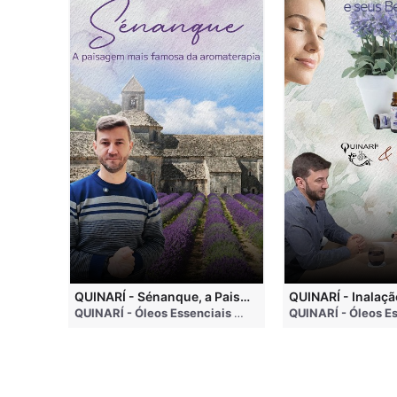
QUINARI - Métodos de Extração de Óleos Essenciais
QUINARÍ - Sénanque, a Paisagem Mais Famosa da Aromaterapia
QUINARÍ - Óleos Essenciais e Aromaterapia
• 4 months ago
QUINARÍ - Óleos Essenciais e Aromaterapia
• 3 weeks a