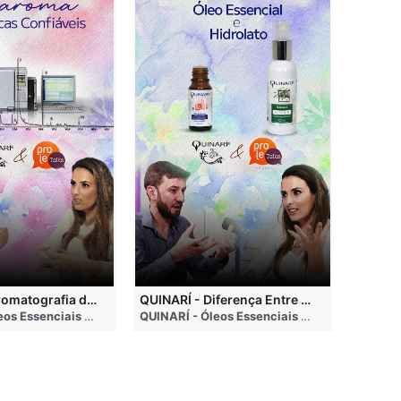
QUINARÍ - Cromatografia de Óleos Essenciais, ABRAROMA e Marcas Confiáveis
QUINARÍ - Diferença Entre Óleo Essencial e Hidrolato
nths ago
QUINARÍ - Óleos Essenciais e Aromaterapia
• 3 months ago
QUINARÍ - Óleos Essenciais e Aromaterapia
•