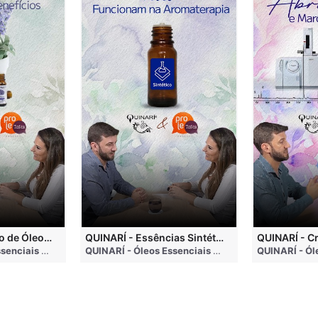
QUINARÍ - Inalação de Óleos Essenciais e Seus Benefícios
QUINARÍ - Essências Sintéticas NÃO Funcionam na Aromaterapia
go
QUINARÍ - Óleos Essenciais e Aromaterapia
• 3 months ago
QUINARÍ - Óleos Essenciais e Aromaterapia
• 3 mo