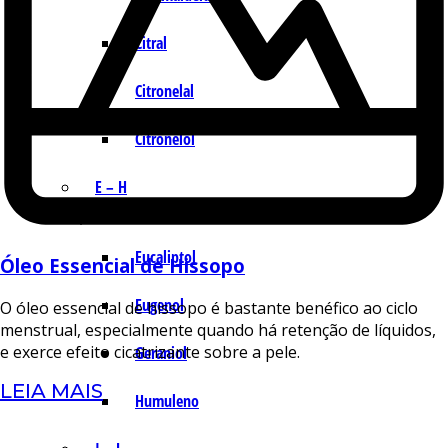
Citral
Citronelal
Citronelol
E – H
Eucaliptol
Óleo Essencial de Hissopo
Eugenol
O óleo essencial de hissopo é bastante benéfico ao ciclo
menstrual, especialmente quando há retenção de líquidos,
e exerce efeito cicatrizante sobre a pele.
Geraniol
LEIA MAIS
Humuleno