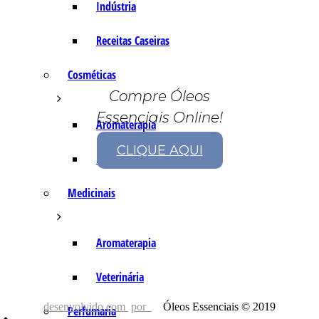
Indústria
Receitas Caseiras
Cosméticas
Compre Óleos
Essenciais Online!
Aromaterapia
CLIQUE AQUI
Fórmulas Caseiras
Medicinais
Aromaterapia
Veterinária
desenvolvido com
por
Óleos Essenciais © 2019
Perfumaria