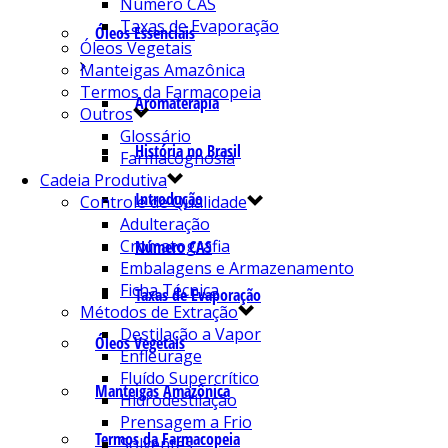
Número CAS
Taxas de Evaporação
Óleos Essenciais
Óleos Vegetais
Manteigas Amazônica
Termos da Farmacopeia
Aromaterapia
Outros
Glossário
História no Brasil
Farmacognosia
Cadeia Produtiva
Introdução
Controle de Qualidade
Adulteração
Cromatografia
Número CAS
Embalagens e Armazenamento
Ficha Técnica
Taxas de Evaporação
Métodos de Extração
Destilação a Vapor
Óleos Vegetais
Enfleurage
Fluído Supercrítico
Manteigas Amazônica
Hidrodestilação
Prensagem a Frio
Termos da Farmacopeia
Solventes