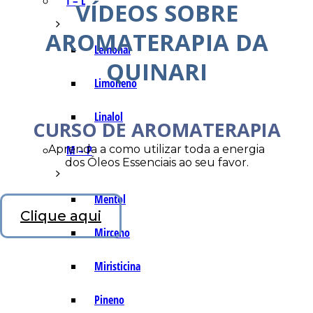
I – L
VÍDEOS SOBRE
AROMATERAPIA DA
Lemonal
QUINARI
Limoneno
Linalol
CURSO DE AROMATERAPIA
Aprenda a como utilizar toda a energia
M – P
dos Óleos Essenciais ao seu favor.
Mentol
Clique aqui
Mirceno
Miristicina
Pineno