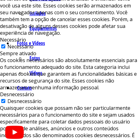
você usa este site. Esses cookies serão armazenados em
seu navegador apenas com o seu consentimento. Você
Isolados
também tem a opção de cancelar esses cookies. Porém, a
desativação de alguns desses cookies pode afetar sua
Equipamentos
experiência de navegação.
Necessário
Fotos e Vídeos
Necessário
Sempre ativado
Fotos
Os cookies necessários são absolutamente essenciais para
o funcionamento adequado do site. Esta categoria inclui
Vídeos
apenas cookies que garantem as funcionalidades básicas e
recursos de segurança do site. Esses cookies não
armazenam nenhuma informação pessoal.
Contato
Desnecessário
Desnecessário
Quaisquer cookies que possam não ser particularmente
necessários para o funcionamento do site e sejam usados ​​
especificamente para coletar dados pessoais do usuário
por meio de análises, anúncios e outros conteúdos
incorporados são denominados cookies desnecessários. É