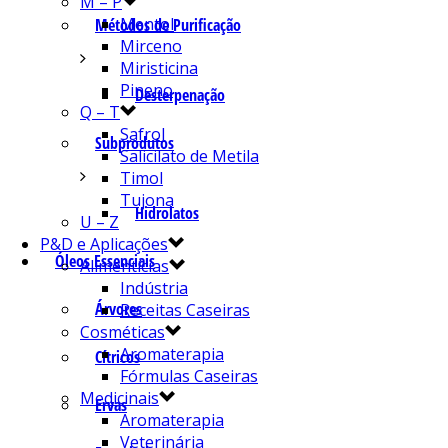
M – P
Mentol
Métodos de Purificação
Mirceno
Miristicina
Pineno
Desterpenação
Q – T
Safrol
Subprodutos
Salicilato de Metila
Timol
Tujona
Hidrolatos
U – Z
P&D e Aplicações
Óleos Essenciais
Alimentícias
Indústria
Árvores
Receitas Caseiras
Cosméticas
Aromaterapia
Cítricos
Fórmulas Caseiras
Medicinais
Ervas
Aromaterapia
Veterinária