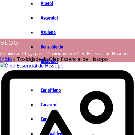
Anetol
Ascaridol
Azuleno
BLOG
Benzaldeído
Arquivos de Tags para: "Toxicidade do Óleo Essencial de Hissopo"
Início
»
Toxicidade do Óleo Essencial de Hissopo
Bisabolol
Camazuleno
Cariofileno
Carvacrol
Carvona
Cinamaldeído