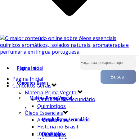
Página Inicial
Página Inicial
Conceitos Gerais
Conceitos Gerais
Matéria-Prima Vegetal
Matéria-Prima Vegetal
Metabolismo Secundário
Quimiotipos
Óleos Essenciais
Metabolismo Secundário
Aromaterapia
História no Brasil
Introdução
Quimiotipos