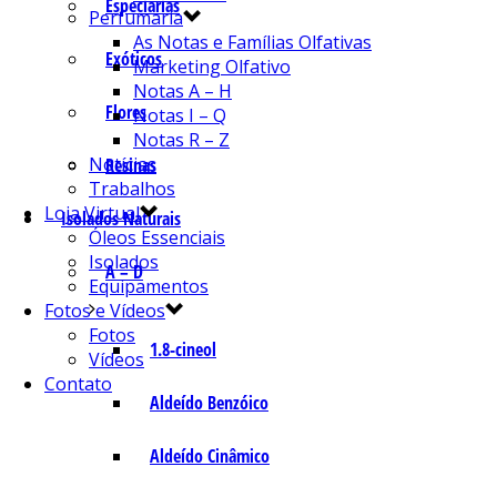
Especiarias
Perfumaria
As Notas e Famílias Olfativas
Exóticos
Marketing Olfativo
Notas A – H
Flores
Notas I – Q
Notas R – Z
Notícias
Resinas
Trabalhos
Loja Virtual
Isolados Naturais
Óleos Essenciais
Isolados
A – D
Equipamentos
Fotos e Vídeos
Fotos
1.8-cineol
Vídeos
Contato
Aldeído Benzóico
Aldeído Cinâmico