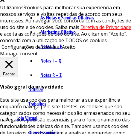
Utilizamos cookies para melhorar sua experiência em
nossos serviços e visitas repetidas de acordo com seus
As Notas e Famílias Olfativas
interesses. Ao navegar você concorda com as condições de
uso do site e de cookies. Saiba mais
Diretiva de Privacidade
Marketing Olfativo
e aceita as condições de uso do site. Ao clicar em “Aceito”,
concorda com a utilização de TODOS os cookies.
Notas A – H
Configurações de cookies
Aceito
Manage consent
Notas I – Q
Fechar
Notas R – Z
Visão geral da privacidade
Notícias
Este site usa cookies para melhorar a sua experiência
Trabalhos
enquanto navega pelo site. Destes, os cookies que são
categorizados como necessários são armazenados no seu
Loja Virtual
navegador, pois são essenciais para o funcionamento das
funcionalidades básicas do site. Também usamos cookies
Óleos Essenciais
de terceiros que nos ajudam a analisar e entender como