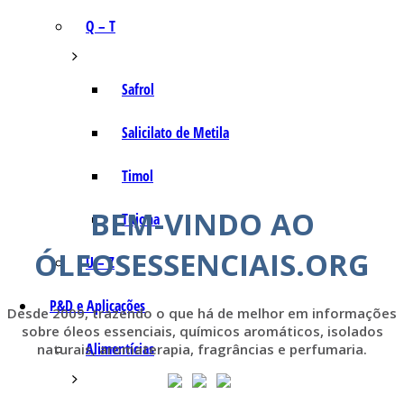
Q – T
Safrol
Salicilato de Metila
Timol
BEM-VINDO AO
Tujona
ÓLEOSESSENCIAIS.ORG
U – Z
P&D e Aplicações
Desde 2009, trazendo o que há de melhor em informações
sobre óleos essenciais, químicos aromáticos, isolados
Alimentícias
naturais, aromaterapia, fragrâncias e perfumaria.