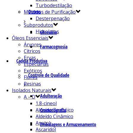
Turbodestilação
Outros
Métodos de Purificação
Desterpenação
Subprodutos
Hidrolatos
Glossário
Óleos Essenciais
Árvores
Farmacognosia
Cítricos
Ervas
Cadeia Produtiva
Especiarias
Exóticos
Controle de Qualidade
Flores
Resinas
Isolados Naturais
Adulteração
A – D
1.8-cineol
Aldeído Benzóico
Cromatografia
Aldeído Cinâmico
Anetol
Embalagens e Armazenamento
Ascaridol