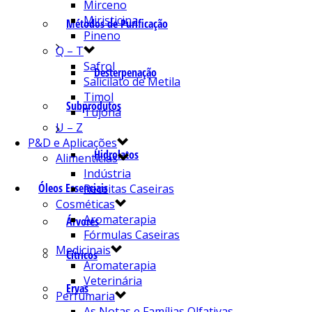
Mirceno
Miristicina
Métodos de Purificação
Pineno
Q – T
Safrol
Desterpenação
Salicilato de Metila
Timol
Subprodutos
Tujona
U – Z
P&D e Aplicações
Hidrolatos
Alimentícias
Indústria
Óleos Essenciais
Receitas Caseiras
Cosméticas
Aromaterapia
Árvores
Fórmulas Caseiras
Medicinais
Cítricos
Aromaterapia
Veterinária
Ervas
Perfumaria
As Notas e Famílias Olfativas