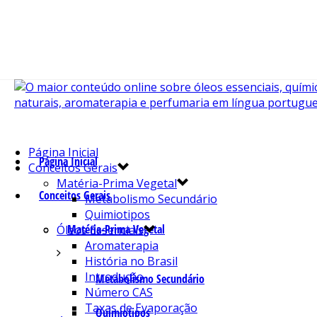
Página Inicial
Página Inicial
Conceitos Gerais
Matéria-Prima Vegetal
Conceitos Gerais
Metabolismo Secundário
Quimiotipos
Matéria-Prima Vegetal
Óleos Essenciais
Aromaterapia
História no Brasil
Introdução
Metabolismo Secundário
Número CAS
Taxas de Evaporação
Quimiotipos