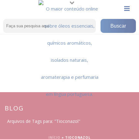
BLOG
Arquivos de Tags para: "Tioconazol"
INÍCIO
»
TIOCONAZOL