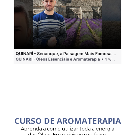
QUINARÍ - Sénanque, a Paisagem Mais Famosa da Aromaterapia
QUINARÍ - Óleos Essenciais e Aromaterapia
• 4 weeks ago
QU
CURSO DE AROMATERAPIA
Aprenda a como utilizar toda a energia
dos Óleos Essenciais ao seu favor.