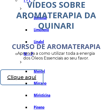
I – L
VÍDEOS SOBRE
AROMATERAPIA DA
Lemonal
QUINARI
Limoneno
Linalol
CURSO DE AROMATERAPIA
Aprenda a como utilizar toda a energia
M – P
dos Óleos Essenciais ao seu favor.
Mentol
Clique aqui
Mirceno
Miristicina
Pineno