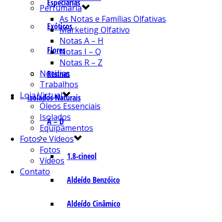
Especiarias
Perfumaria
As Notas e Famílias Olfativas
Exóticos
Marketing Olfativo
Notas A – H
Flores
Notas I – Q
Notas R – Z
Notícias
Resinas
Trabalhos
Loja Virtual
Isolados Naturais
Óleos Essenciais
Isolados
A – D
Equipamentos
Fotos e Vídeos
Fotos
1.8-cineol
Vídeos
Contato
Aldeído Benzóico
Aldeído Cinâmico