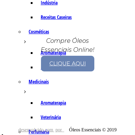
Indústria
Receitas Caseiras
Cosméticas
Compre Óleos
Essenciais Online!
Aromaterapia
CLIQUE AQUI
Fórmulas Caseiras
Medicinais
Aromaterapia
Veterinária
desenvolvido com
por
Óleos Essenciais © 2019
Perfumaria