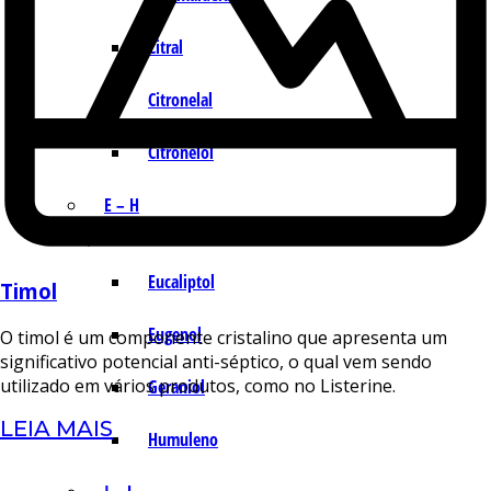
Citral
Citronelal
Citronelol
E – H
Eucaliptol
Timol
Eugenol
O timol é um componente cristalino que apresenta um
significativo potencial anti-séptico, o qual vem sendo
utilizado em vários produtos, como no Listerine.
Geraniol
LEIA MAIS
Humuleno