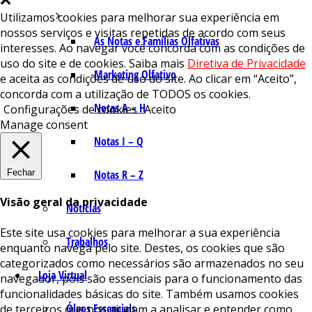
Utilizamos cookies para melhorar sua experiência em
nossos serviços e visitas repetidas de acordo com seus
As Notas e Famílias Olfativas
interesses. Ao navegar você concorda com as condições de
uso do site e de cookies. Saiba mais
Diretiva de Privacidade
Marketing Olfativo
e aceita as condições de uso do site. Ao clicar em “Aceito”,
concorda com a utilização de TODOS os cookies.
Notas A – H
Configurações de cookies
Aceito
Manage consent
Notas I – Q
Fechar
Notas R – Z
Visão geral da privacidade
Notícias
Este site usa cookies para melhorar a sua experiência
Trabalhos
enquanto navega pelo site. Destes, os cookies que são
categorizados como necessários são armazenados no seu
Loja Virtual
navegador, pois são essenciais para o funcionamento das
funcionalidades básicas do site. Também usamos cookies
Óleos Essenciais
de terceiros que nos ajudam a analisar e entender como