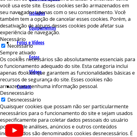
você usa este site. Esses cookies serão armazenados em
seu navegador apenas com o seu consentimento. Você
Isolados
também tem a opção de cancelar esses cookies. Porém, a
desativação de alguns desses cookies pode afetar sua
Equipamentos
experiência de navegação.
Necessário
Fotos e Vídeos
Necessário
Sempre ativado
Fotos
Os cookies necessários são absolutamente essenciais para
o funcionamento adequado do site. Esta categoria inclui
Vídeos
apenas cookies que garantem as funcionalidades básicas e
recursos de segurança do site. Esses cookies não
armazenam nenhuma informação pessoal.
Contato
Desnecessário
Desnecessário
Quaisquer cookies que possam não ser particularmente
necessários para o funcionamento do site e sejam usados ​​
especificamente para coletar dados pessoais do usuário
por meio de análises, anúncios e outros conteúdos
incorporados são denominados cookies desnecessários. É