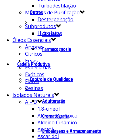
Turbodestilação
Outros
Métodos de Purificação
Desterpenação
Subprodutos
Hidrolatos
Glossário
Óleos Essenciais
Árvores
Farmacognosia
Cítricos
Ervas
Cadeia Produtiva
Especiarias
Exóticos
Controle de Qualidade
Flores
Resinas
Isolados Naturais
Adulteração
A – D
1.8-cineol
Aldeído Benzóico
Cromatografia
Aldeído Cinâmico
Anetol
Embalagens e Armazenamento
Ascaridol