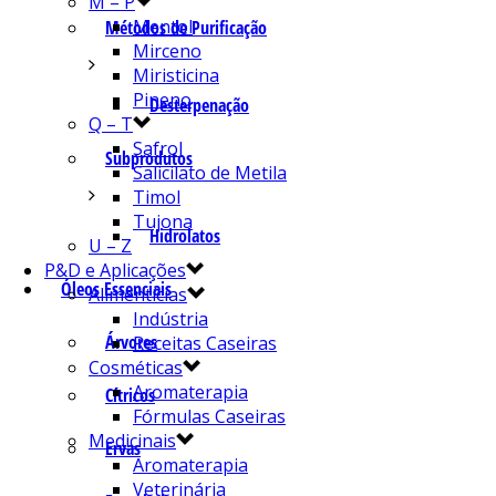
M – P
Mentol
Métodos de Purificação
Mirceno
Miristicina
Pineno
Desterpenação
Q – T
Safrol
Subprodutos
Salicilato de Metila
Timol
Tujona
Hidrolatos
U – Z
P&D e Aplicações
Óleos Essenciais
Alimentícias
Indústria
Árvores
Receitas Caseiras
Cosméticas
Aromaterapia
Cítricos
Fórmulas Caseiras
Medicinais
Ervas
Aromaterapia
Veterinária