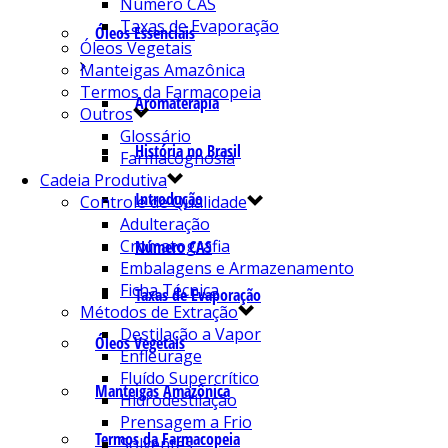
Número CAS
Taxas de Evaporação
Óleos Essenciais
Óleos Vegetais
Manteigas Amazônica
Termos da Farmacopeia
Aromaterapia
Outros
Glossário
História no Brasil
Farmacognosia
Cadeia Produtiva
Introdução
Controle de Qualidade
Adulteração
Cromatografia
Número CAS
Embalagens e Armazenamento
Ficha Técnica
Taxas de Evaporação
Métodos de Extração
Destilação a Vapor
Óleos Vegetais
Enfleurage
Fluído Supercrítico
Manteigas Amazônica
Hidrodestilação
Prensagem a Frio
Termos da Farmacopeia
Solventes