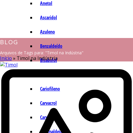
Anetol
Ascaridol
Azuleno
BLOG
Benzaldeído
Arquivos de Tags para: "Timol na Indústria"
Início
»
Timol na Indústria
Bisabolol
Camazuleno
Cariofileno
Carvacrol
Carvona
Cinamaldeído