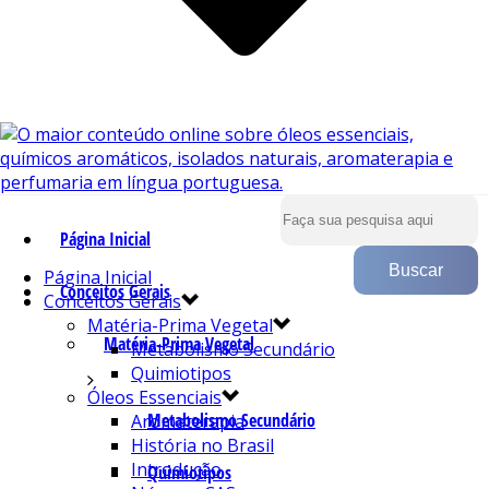
Página Inicial
Página Inicial
Conceitos Gerais
Conceitos Gerais
Matéria-Prima Vegetal
Matéria-Prima Vegetal
Metabolismo Secundário
Quimiotipos
Óleos Essenciais
Metabolismo Secundário
Aromaterapia
História no Brasil
Introdução
Quimiotipos