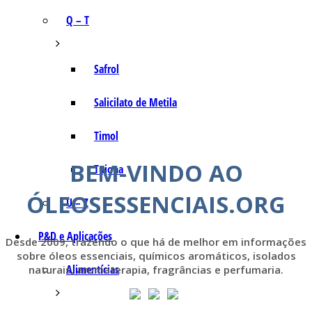
Q – T
Safrol
Salicilato de Metila
Timol
BEM-VINDO AO
Tujona
ÓLEOSESSENCIAIS.ORG
U – Z
P&D e Aplicações
Desde 2009, trazendo o que há de melhor em informações
sobre óleos essenciais, químicos aromáticos, isolados
Alimentícias
naturais, aromaterapia, fragrâncias e perfumaria.