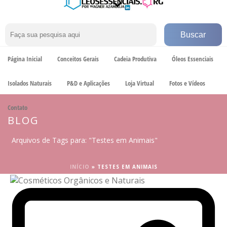
Página Inicial
Conceitos Gerais
Cadeia Produtiva
Óleos Essenciais
Isolados Naturais
P&D e Aplicações
Loja Virtual
Fotos e Vídeos
Contato
BLOG
Arquivos de Tags para: "Testes em Animais"
INÍCIO
»
TESTES EM ANIMAIS