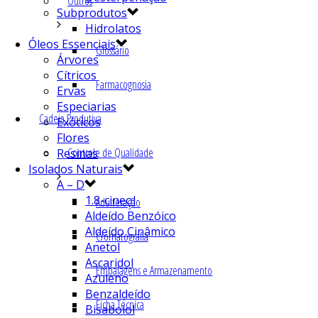
Outros
Subprodutos
Hidrolatos
Óleos Essenciais
Glossário
Árvores
Cítricos
Farmacognosia
Ervas
Especiarias
Cadeia Produtiva
Exóticos
Flores
Controle de Qualidade
Resinas
Isolados Naturais
A – D
1.8-cineol
Adulteração
Aldeído Benzóico
Aldeído Cinâmico
Cromatografia
Anetol
Ascaridol
Embalagens e Armazenamento
Azuleno
Benzaldeído
Ficha Técnica
Bisabolol