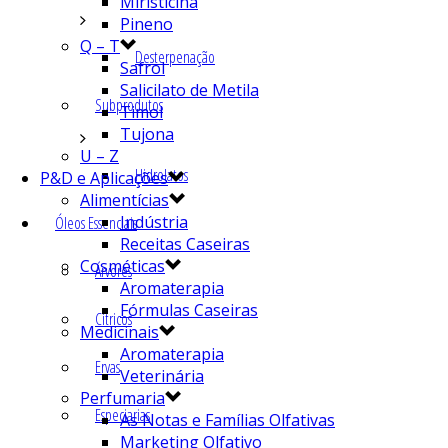
Miristicina
Pineno
Q – T
Desterpenação
Safrol
Salicilato de Metila
Subprodutos
Timol
Tujona
U – Z
Hidrolatos
P&D e Aplicações
Alimentícias
Indústria
Óleos Essenciais
Receitas Caseiras
Cosméticas
Árvores
Aromaterapia
Fórmulas Caseiras
Cítricos
Medicinais
Aromaterapia
Ervas
Veterinária
Perfumaria
Especiarias
As Notas e Famílias Olfativas
Marketing Olfativo