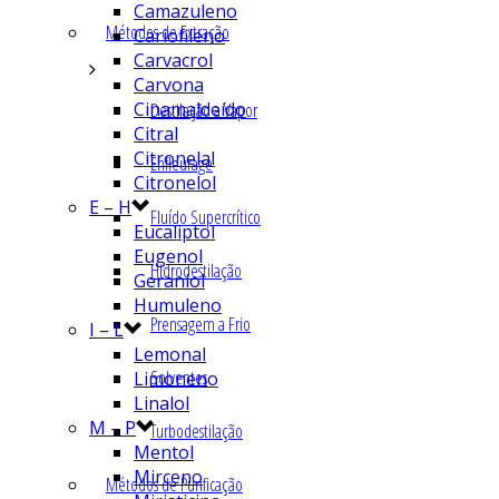
Camazuleno
Métodos de Extração
Cariofileno
Carvacrol
Carvona
Cinamaldeído
Destilação a Vapor
Citral
Citronelal
Enfleurage
Citronelol
E – H
Fluído Supercrítico
Eucaliptol
Eugenol
Hidrodestilação
Geraniol
Humuleno
Prensagem a Frio
I – L
Lemonal
Solventes
Limoneno
Linalol
M – P
Turbodestilação
Mentol
Mirceno
Métodos de Purificação