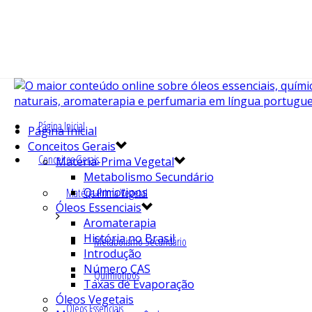
Página Inicial
Página Inicial
Conceitos Gerais
Conceitos Gerais
Matéria-Prima Vegetal
Metabolismo Secundário
Quimiotipos
Matéria-Prima Vegetal
Óleos Essenciais
Aromaterapia
História no Brasil
Metabolismo Secundário
Introdução
Número CAS
Quimiotipos
Taxas de Evaporação
Óleos Vegetais
Óleos Essenciais