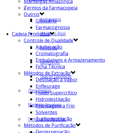
Manteigas Amazônica
Termos da Farmacopeia
Outros
Aromaterapia
Glossário
Farmacognosia
História no Brasil
Cadeia Produtiva
Controle de Qualidade
Adulteração
Introdução
Cromatografia
Embalagens e Armazenamento
Número CAS
Ficha Técnica
Métodos de Extração
Taxas de Evaporação
Destilação a Vapor
Enfleurage
Óleos Vegetais
Fluído Supercrítico
Hidrodestilação
Manteigas Amazônica
Prensagem a Frio
Solventes
Turbodestilação
Termos da Farmacopeia
Métodos de Purificação
Desterpenação