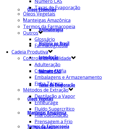
Número CAS
Taxas de Evaporação
Óleos Essenciais
Óleos Vegetais
Manteigas Amazônica
Termos da Farmacopeia
Aromaterapia
Outros
Glossário
História no Brasil
Farmacognosia
Cadeia Produtiva
Introdução
Controle de Qualidade
Adulteração
Cromatografia
Número CAS
Embalagens e Armazenamento
Ficha Técnica
Taxas de Evaporação
Métodos de Extração
Destilação a Vapor
Óleos Vegetais
Enfleurage
Fluído Supercrítico
Manteigas Amazônica
Hidrodestilação
Prensagem a Frio
Termos da Farmacopeia
Solventes