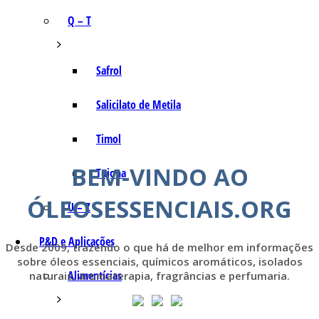
Q – T
Safrol
Salicilato de Metila
Timol
BEM-VINDO AO
Tujona
ÓLEOSESSENCIAIS.ORG
U – Z
P&D e Aplicações
Desde 2009, trazendo o que há de melhor em informações
sobre óleos essenciais, químicos aromáticos, isolados
Alimentícias
naturais, aromaterapia, fragrâncias e perfumaria.