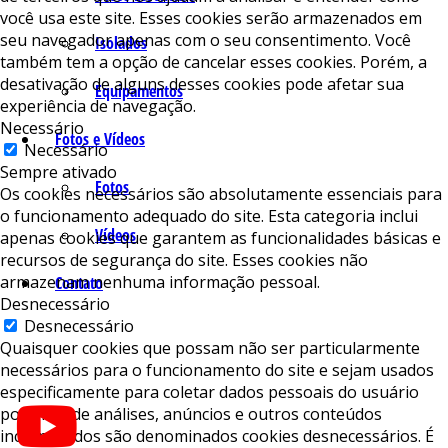
você usa este site. Esses cookies serão armazenados em
seu navegador apenas com o seu consentimento. Você
Isolados
também tem a opção de cancelar esses cookies. Porém, a
desativação de alguns desses cookies pode afetar sua
Equipamentos
experiência de navegação.
Necessário
Fotos e Vídeos
Necessário
Sempre ativado
Fotos
Os cookies necessários são absolutamente essenciais para
o funcionamento adequado do site. Esta categoria inclui
Vídeos
apenas cookies que garantem as funcionalidades básicas e
recursos de segurança do site. Esses cookies não
armazenam nenhuma informação pessoal.
Contato
Desnecessário
Desnecessário
Quaisquer cookies que possam não ser particularmente
necessários para o funcionamento do site e sejam usados ​​
especificamente para coletar dados pessoais do usuário
por meio de análises, anúncios e outros conteúdos
incorporados são denominados cookies desnecessários. É