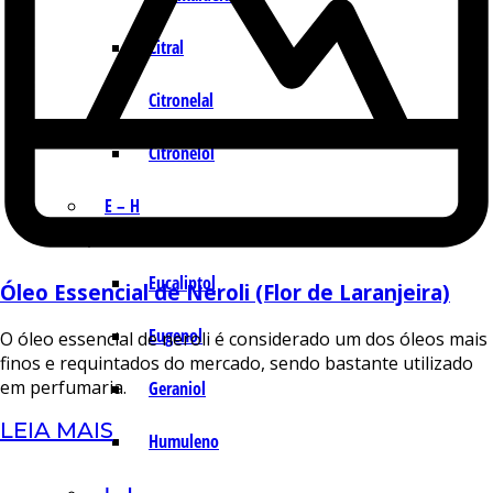
Citral
Citronelal
Citronelol
E – H
Eucaliptol
Óleo Essencial de Neroli (Flor de Laranjeira)
Eugenol
O óleo essencial de neroli é considerado um dos óleos mais
finos e requintados do mercado, sendo bastante utilizado
em perfumaria.
Geraniol
LEIA MAIS
Humuleno