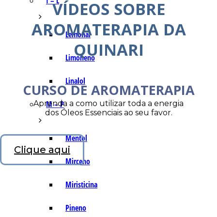
I – L
VÍDEOS SOBRE
AROMATERAPIA DA
Lemonal
QUINARI
Limoneno
Linalol
CURSO DE AROMATERAPIA
Aprenda a como utilizar toda a energia
M – P
dos Óleos Essenciais ao seu favor.
Mentol
Clique aqui
Mirceno
Miristicina
Pineno