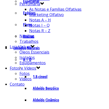
Especiarias
Perfumaria
As Notas e Famílias Olfativas
Exóticos
Marketing Olfativo
Notas A – H
Flores
Notas I – Q
Notas R – Z
Notícias
Resinas
Trabalhos
Loja Virtual
Isolados Naturais
Óleos Essenciais
Isolados
A – D
Equipamentos
Fotos e Vídeos
Fotos
1.8-cineol
Vídeos
Contato
Aldeído Benzóico
Aldeído Cinâmico