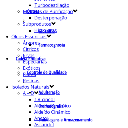
Turbodestilação
Outros
Métodos de Purificação
Desterpenação
Subprodutos
Hidrolatos
Glossário
Óleos Essenciais
Árvores
Farmacognosia
Cítricos
Ervas
Cadeia Produtiva
Especiarias
Exóticos
Controle de Qualidade
Flores
Resinas
Isolados Naturais
Adulteração
A – D
1.8-cineol
Aldeído Benzóico
Cromatografia
Aldeído Cinâmico
Anetol
Embalagens e Armazenamento
Ascaridol