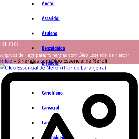
Anetol
Ascaridol
Azuleno
BLOG
Benzaldeído
Arquivos de Tags para: "Sinergias com Óleo Essencial de Neroli"
Início
»
Sinergias com Óleo Essencial de Neroli
Bisabolol
Camazuleno
Cariofileno
Carvacrol
Carvona
Cinamaldeído