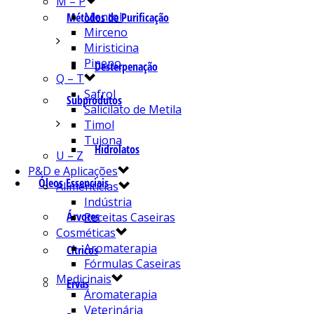
M – P
Mentol
Métodos de Purificação
Mirceno
Miristicina
Pineno
Desterpenação
Q – T
Safrol
Subprodutos
Salicilato de Metila
Timol
Tujona
Hidrolatos
U – Z
P&D e Aplicações
Óleos Essenciais
Alimentícias
Indústria
Árvores
Receitas Caseiras
Cosméticas
Aromaterapia
Cítricos
Fórmulas Caseiras
Medicinais
Ervas
Aromaterapia
Veterinária