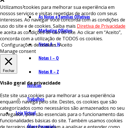
Utilizamos cookies para melhorar sua experiência em
nossos serviços e visitas repetidas de acordo com seus
As Notas e Famílias Olfativas
interesses. Ao navegar você concorda com as condições de
uso do site e de cookies. Saiba mais
Diretiva de Privacidade
Marketing Olfativo
e aceita as condições de uso do site. Ao clicar em “Aceito”,
concorda com a utilização de TODOS os cookies.
Notas A – H
Configurações de cookies
Aceito
Manage consent
Notas I – Q
Fechar
Notas R – Z
Visão geral da privacidade
Notícias
Este site usa cookies para melhorar a sua experiência
Trabalhos
enquanto navega pelo site. Destes, os cookies que são
categorizados como necessários são armazenados no seu
Loja Virtual
navegador, pois são essenciais para o funcionamento das
funcionalidades básicas do site. Também usamos cookies
Óleos Essenciais
de terceiros que nos ajudam a analisar e entender como