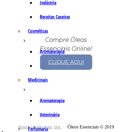
Indústria
Receitas Caseiras
Cosméticas
Compre Óleos
Essenciais Online!
Aromaterapia
CLIQUE AQUI
Fórmulas Caseiras
Medicinais
Aromaterapia
Veterinária
desenvolvido com
por
Óleos Essenciais © 2019
Perfumaria