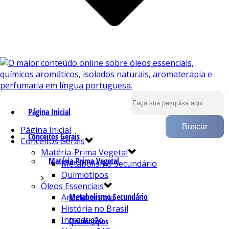
Página Inicial
Página Inicial
Conceitos Gerais
Conceitos Gerais
Matéria-Prima Vegetal
Matéria-Prima Vegetal
Metabolismo Secundário
Quimiotipos
Óleos Essenciais
Metabolismo Secundário
Aromaterapia
História no Brasil
Introdução
Quimiotipos