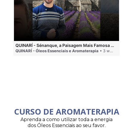
QUINARÍ - Sénanque, a Paisagem Mais Famosa da Aromaterapia
QUINARÍ - Óleos Essenciais e Aromaterapia
• 3 weeks ago
QU
CURSO DE AROMATERAPIA
Aprenda a como utilizar toda a energia
dos Óleos Essenciais ao seu favor.