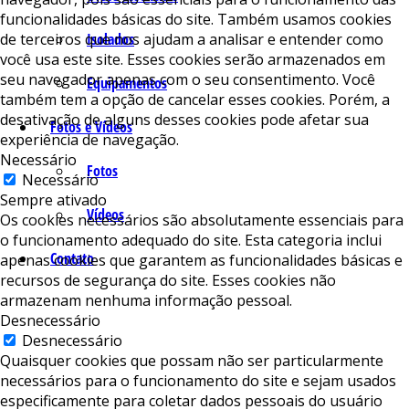
funcionalidades básicas do site. Também usamos cookies
de terceiros que nos ajudam a analisar e entender como
Isolados
você usa este site. Esses cookies serão armazenados em
seu navegador apenas com o seu consentimento. Você
Equipamentos
também tem a opção de cancelar esses cookies. Porém, a
desativação de alguns desses cookies pode afetar sua
Fotos e Vídeos
experiência de navegação.
Necessário
Fotos
Necessário
Sempre ativado
Vídeos
Os cookies necessários são absolutamente essenciais para
o funcionamento adequado do site. Esta categoria inclui
Contato
apenas cookies que garantem as funcionalidades básicas e
recursos de segurança do site. Esses cookies não
armazenam nenhuma informação pessoal.
Desnecessário
Desnecessário
Quaisquer cookies que possam não ser particularmente
necessários para o funcionamento do site e sejam usados ​​
especificamente para coletar dados pessoais do usuário