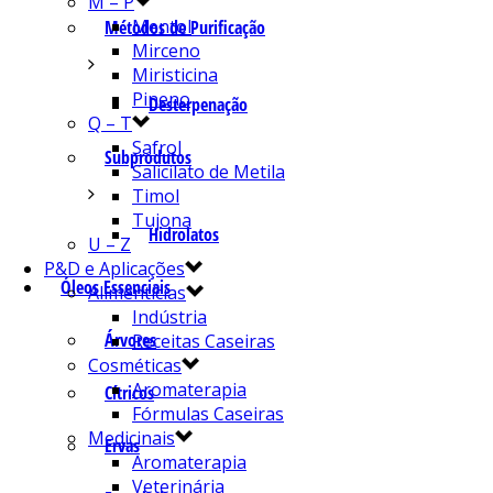
M – P
Mentol
Métodos de Purificação
Mirceno
Miristicina
Pineno
Desterpenação
Q – T
Safrol
Subprodutos
Salicilato de Metila
Timol
Tujona
Hidrolatos
U – Z
P&D e Aplicações
Óleos Essenciais
Alimentícias
Indústria
Árvores
Receitas Caseiras
Cosméticas
Aromaterapia
Cítricos
Fórmulas Caseiras
Medicinais
Ervas
Aromaterapia
Veterinária