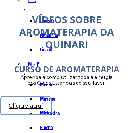
I – L
VÍDEOS SOBRE
Lemonal
AROMATERAPIA DA
Limoneno
QUINARI
Linalol
M – P
CURSO DE AROMATERAPIA
Aprenda a como utilizar toda a energia
dos Óleos Essenciais ao seu favor.
Mentol
Mirceno
Clique aqui
Miristicina
Pineno