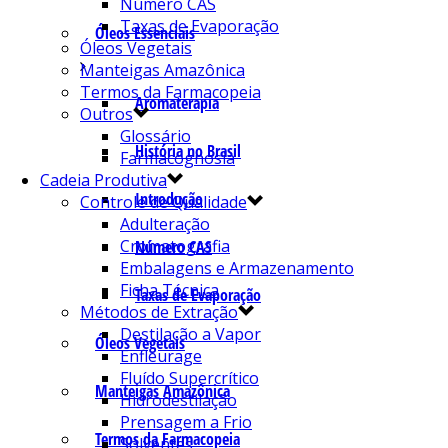
Número CAS
Taxas de Evaporação
Óleos Essenciais
Óleos Vegetais
Manteigas Amazônica
Termos da Farmacopeia
Aromaterapia
Outros
Glossário
História no Brasil
Farmacognosia
Cadeia Produtiva
Introdução
Controle de Qualidade
Adulteração
Cromatografia
Número CAS
Embalagens e Armazenamento
Ficha Técnica
Taxas de Evaporação
Métodos de Extração
Destilação a Vapor
Óleos Vegetais
Enfleurage
Fluído Supercrítico
Manteigas Amazônica
Hidrodestilação
Prensagem a Frio
Termos da Farmacopeia
Solventes