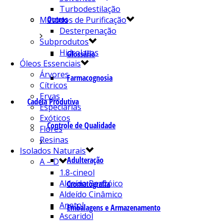
Turbodestilação
Outros
Métodos de Purificação
Desterpenação
Subprodutos
Hidrolatos
Glossário
Óleos Essenciais
Árvores
Farmacognosia
Cítricos
Ervas
Cadeia Produtiva
Especiarias
Exóticos
Controle de Qualidade
Flores
Resinas
Isolados Naturais
Adulteração
A – D
1.8-cineol
Aldeído Benzóico
Cromatografia
Aldeído Cinâmico
Anetol
Embalagens e Armazenamento
Ascaridol