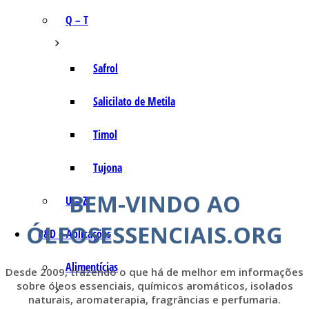
Q – T
Safrol
Salicilato de Metila
Timol
Tujona
BEM-VINDO AO
U – Z
ÓLEOSESSENCIAIS.ORG
P&D e Aplicações
Alimentícias
Desde 2009, trazendo o que há de melhor em informações
sobre óleos essenciais, químicos aromáticos, isolados
naturais, aromaterapia, fragrâncias e perfumaria.