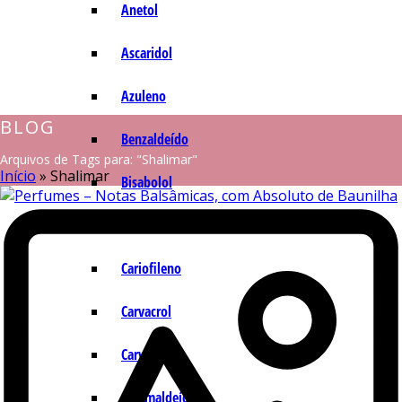
Anetol
Ascaridol
Azuleno
BLOG
Benzaldeído
Arquivos de Tags para: "Shalimar"
Início
»
Shalimar
Bisabolol
Camazuleno
Cariofileno
Carvacrol
Carvona
Cinamaldeído