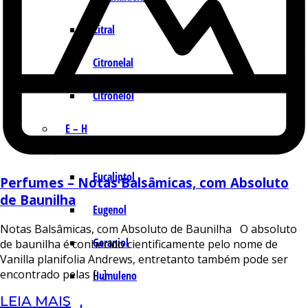
Citral
Citronelal
Citronelol
E – H
Eucaliptol
Perfumes – Notas Balsâmicas, com Absoluto
de Baunilha
Eugenol
Notas Balsâmicas, com Absoluto de Baunilha O absoluto
Geraniol
de baunilha é conhecido cientificamente pelo nome de
Vanilla planifolia Andrews, entretanto também pode ser
encontrado pelas [...]
Humuleno
LEIA MAIS