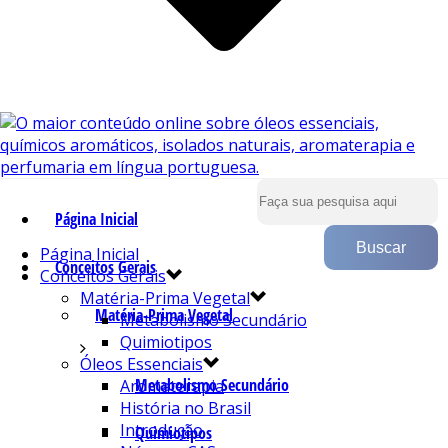
Página Inicial
Página Inicial
Conceitos Gerais
Conceitos Gerais
Matéria-Prima Vegetal
Matéria-Prima Vegetal
Metabolismo Secundário
Quimiotipos
Óleos Essenciais
Metabolismo Secundário
Aromaterapia
História no Brasil
Introdução
Quimiotipos