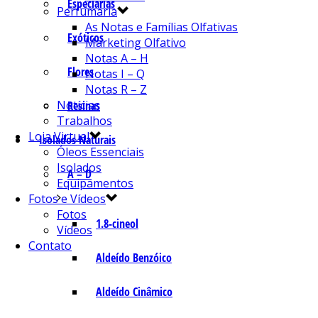
Especiarias
Perfumaria
As Notas e Famílias Olfativas
Exóticos
Marketing Olfativo
Notas A – H
Flores
Notas I – Q
Notas R – Z
Notícias
Resinas
Trabalhos
Loja Virtual
Isolados Naturais
Óleos Essenciais
Isolados
A – D
Equipamentos
Fotos e Vídeos
Fotos
1.8-cineol
Vídeos
Contato
Aldeído Benzóico
Aldeído Cinâmico