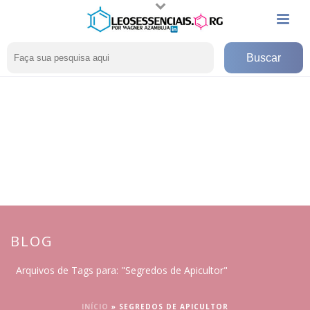
BLOG
Arquivos de Tags para: "Segredos de Apicultor"
INÍCIO
»
SEGREDOS DE APICULTOR