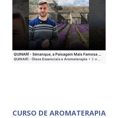
QUINARÍ - Sénanque, a Paisagem Mais Famosa da Aromaterapia
QUINARÍ - Óleos Essenciais e Aromaterapia
• 3 weeks ago
QU
CURSO DE AROMATERAPIA