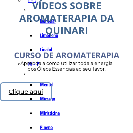
I – L
VÍDEOS SOBRE
AROMATERAPIA DA
Lemonal
QUINARI
Limoneno
Linalol
CURSO DE AROMATERAPIA
Aprenda a como utilizar toda a energia
M – P
dos Óleos Essenciais ao seu favor.
Mentol
Clique aqui
Mirceno
Miristicina
Pineno