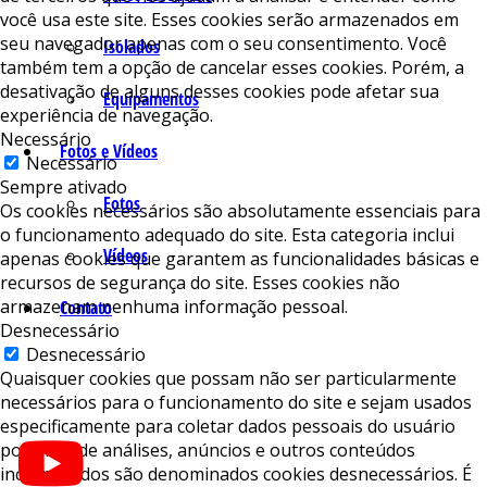
você usa este site. Esses cookies serão armazenados em
seu navegador apenas com o seu consentimento. Você
Isolados
também tem a opção de cancelar esses cookies. Porém, a
desativação de alguns desses cookies pode afetar sua
Equipamentos
experiência de navegação.
Necessário
Fotos e Vídeos
Necessário
Sempre ativado
Fotos
Os cookies necessários são absolutamente essenciais para
o funcionamento adequado do site. Esta categoria inclui
Vídeos
apenas cookies que garantem as funcionalidades básicas e
recursos de segurança do site. Esses cookies não
armazenam nenhuma informação pessoal.
Contato
Desnecessário
Desnecessário
Quaisquer cookies que possam não ser particularmente
necessários para o funcionamento do site e sejam usados ​​
especificamente para coletar dados pessoais do usuário
por meio de análises, anúncios e outros conteúdos
incorporados são denominados cookies desnecessários. É