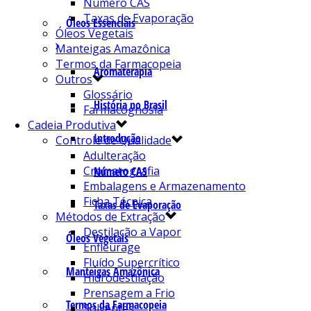
Número CAS
Taxas de Evaporação
Óleos Essenciais
Óleos Vegetais
Manteigas Amazônica
Termos da Farmacopeia
Aromaterapia
Outros
Glossário
História no Brasil
Farmacognosia
Cadeia Produtiva
Introdução
Controle de Qualidade
Adulteração
Cromatografia
Número CAS
Embalagens e Armazenamento
Ficha Técnica
Taxas de Evaporação
Métodos de Extração
Destilação a Vapor
Óleos Vegetais
Enfleurage
Fluído Supercrítico
Manteigas Amazônica
Hidrodestilação
Prensagem a Frio
Termos da Farmacopeia
Solventes