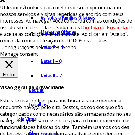
Utilizamos cookies para melhorar sua experiência em
nossos serviços e visitas repetidas de acordo com seus
As Notas e Famílias Olfativas
interesses. Ao navegar você concorda com as condições de
uso do site e de cookies. Saiba mais
Diretiva de Privacidade
Marketing Olfativo
e aceita as condições de uso do site. Ao clicar em “Aceito”,
concorda com a utilização de TODOS os cookies.
Notas A – H
Configurações de cookies
Aceito
Manage consent
Notas I – Q
Fechar
Notas R – Z
Visão geral da privacidade
Notícias
Este site usa cookies para melhorar a sua experiência
Trabalhos
enquanto navega pelo site. Destes, os cookies que são
categorizados como necessários são armazenados no seu
Loja Virtual
navegador, pois são essenciais para o funcionamento das
funcionalidades básicas do site. Também usamos cookies
Óleos Essenciais
de terceiros que nos ajudam a analisar e entender como