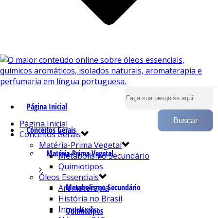
Página Inicial
Página Inicial
Conceitos Gerais
Conceitos Gerais
Matéria-Prima Vegetal
Matéria-Prima Vegetal
Metabolismo Secundário
Quimiotipos
Óleos Essenciais
Metabolismo Secundário
Aromaterapia
História no Brasil
Introdução
Quimiotipos