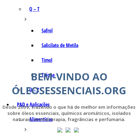
Q – T
Safrol
Salicilato de Metila
Timol
BEM-VINDO AO
Tujona
ÓLEOSESSENCIAIS.ORG
U – Z
P&D e Aplicações
Desde 2009, trazendo o que há de melhor em informações
sobre óleos essenciais, químicos aromáticos, isolados
Alimentícias
naturais, aromaterapia, fragrâncias e perfumaria.