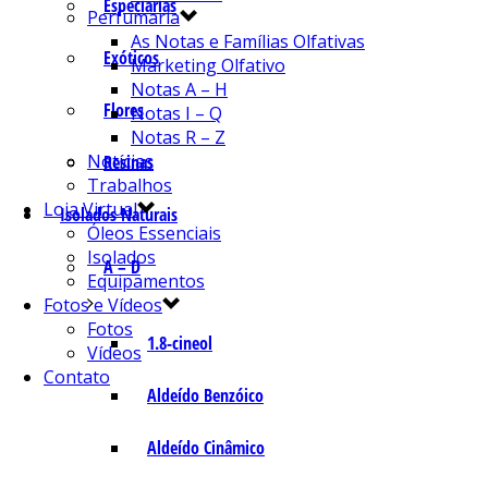
Especiarias
Perfumaria
As Notas e Famílias Olfativas
Exóticos
Marketing Olfativo
Notas A – H
Flores
Notas I – Q
Notas R – Z
Notícias
Resinas
Trabalhos
Loja Virtual
Isolados Naturais
Óleos Essenciais
Isolados
A – D
Equipamentos
Fotos e Vídeos
Fotos
1.8-cineol
Vídeos
Contato
Aldeído Benzóico
Aldeído Cinâmico