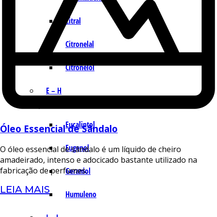
Citral
Citronelal
Citronelol
E – H
Eucaliptol
Óleo Essencial de Sândalo
Eugenol
O óleo essencial de sândalo é um líquido de cheiro
amadeirado, intenso e adocicado bastante utilizado na
fabricação de perfumes.
Geraniol
LEIA MAIS
Humuleno