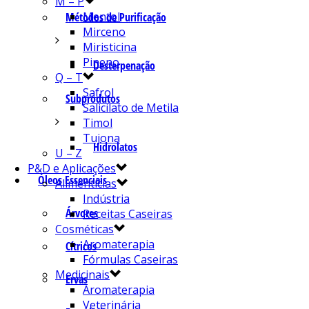
M – P
Mentol
Métodos de Purificação
Mirceno
Miristicina
Pineno
Desterpenação
Q – T
Safrol
Subprodutos
Salicilato de Metila
Timol
Tujona
Hidrolatos
U – Z
P&D e Aplicações
Óleos Essenciais
Alimentícias
Indústria
Árvores
Receitas Caseiras
Cosméticas
Aromaterapia
Cítricos
Fórmulas Caseiras
Medicinais
Ervas
Aromaterapia
Veterinária