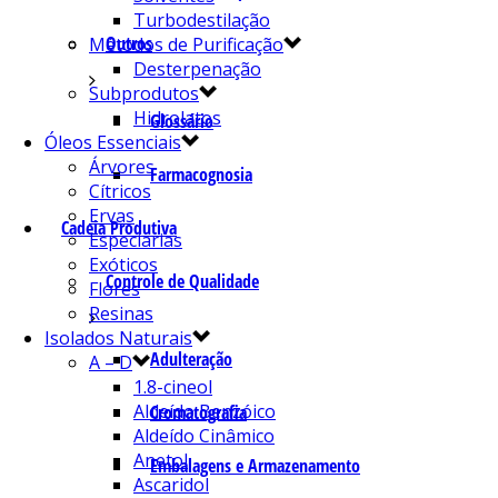
Turbodestilação
Outros
Métodos de Purificação
Desterpenação
Subprodutos
Hidrolatos
Glossário
Óleos Essenciais
Árvores
Farmacognosia
Cítricos
Ervas
Cadeia Produtiva
Especiarias
Exóticos
Controle de Qualidade
Flores
Resinas
Isolados Naturais
Adulteração
A – D
1.8-cineol
Aldeído Benzóico
Cromatografia
Aldeído Cinâmico
Anetol
Embalagens e Armazenamento
Ascaridol