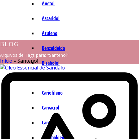
Anetol
Ascaridol
Azuleno
BLOG
Benzaldeído
Arquivos de Tags para: "Santenol"
Início
»
Santenol
Bisabolol
Camazuleno
Cariofileno
Carvacrol
Carvona
Cinamaldeído