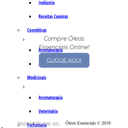
Indústria
Receitas Caseiras
Cosméticas
Compre Óleos
Essenciais Online!
Aromaterapia
CLIQUE AQUI
Fórmulas Caseiras
Medicinais
Aromaterapia
Veterinária
desenvolvido com
por
Óleos Essenciais © 2019
Perfumaria