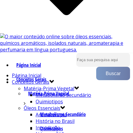
Página Inicial
Página Inicial
Conceitos Gerais
Conceitos Gerais
Matéria-Prima Vegetal
Matéria-Prima Vegetal
Metabolismo Secundário
Quimiotipos
Óleos Essenciais
Metabolismo Secundário
Aromaterapia
História no Brasil
Introdução
Quimiotipos