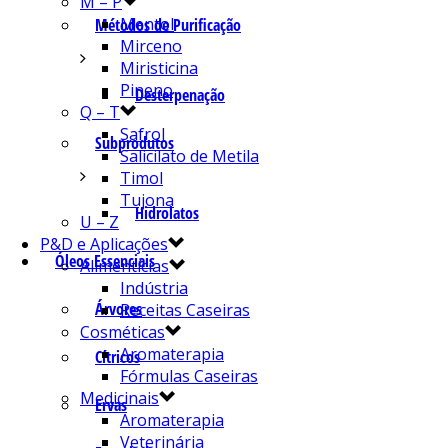
M – P
Mentol
Métodos de Purificação
Mirceno
Miristicina
Pineno
Desterpenação
Q – T
Safrol
Subprodutos
Salicilato de Metila
Timol
Tujona
Hidrolatos
U – Z
P&D e Aplicações
Óleos Essenciais
Alimentícias
Indústria
Árvores
Receitas Caseiras
Cosméticas
Aromaterapia
Cítricos
Fórmulas Caseiras
Medicinais
Ervas
Aromaterapia
Veterinária