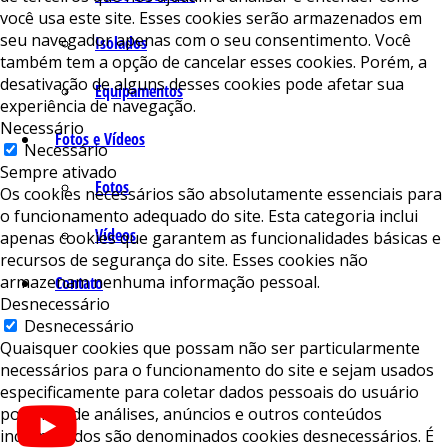
você usa este site. Esses cookies serão armazenados em
seu navegador apenas com o seu consentimento. Você
Isolados
também tem a opção de cancelar esses cookies. Porém, a
desativação de alguns desses cookies pode afetar sua
Equipamentos
experiência de navegação.
Necessário
Fotos e Vídeos
Necessário
Sempre ativado
Fotos
Os cookies necessários são absolutamente essenciais para
o funcionamento adequado do site. Esta categoria inclui
Vídeos
apenas cookies que garantem as funcionalidades básicas e
recursos de segurança do site. Esses cookies não
armazenam nenhuma informação pessoal.
Contato
Desnecessário
Desnecessário
Quaisquer cookies que possam não ser particularmente
necessários para o funcionamento do site e sejam usados ​​
especificamente para coletar dados pessoais do usuário
por meio de análises, anúncios e outros conteúdos
incorporados são denominados cookies desnecessários. É