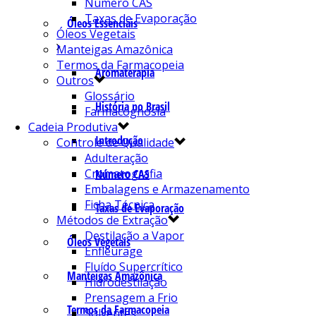
Número CAS
Taxas de Evaporação
Óleos Essenciais
Óleos Vegetais
Manteigas Amazônica
Termos da Farmacopeia
Aromaterapia
Outros
Glossário
História no Brasil
Farmacognosia
Cadeia Produtiva
Introdução
Controle de Qualidade
Adulteração
Cromatografia
Número CAS
Embalagens e Armazenamento
Ficha Técnica
Taxas de Evaporação
Métodos de Extração
Destilação a Vapor
Óleos Vegetais
Enfleurage
Fluído Supercrítico
Manteigas Amazônica
Hidrodestilação
Prensagem a Frio
Termos da Farmacopeia
Solventes