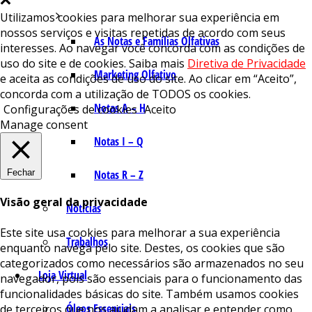
Utilizamos cookies para melhorar sua experiência em
nossos serviços e visitas repetidas de acordo com seus
As Notas e Famílias Olfativas
interesses. Ao navegar você concorda com as condições de
uso do site e de cookies. Saiba mais
Diretiva de Privacidade
Marketing Olfativo
e aceita as condições de uso do site. Ao clicar em “Aceito”,
concorda com a utilização de TODOS os cookies.
Notas A – H
Configurações de cookies
Aceito
Manage consent
Notas I – Q
Fechar
Notas R – Z
Visão geral da privacidade
Notícias
Este site usa cookies para melhorar a sua experiência
Trabalhos
enquanto navega pelo site. Destes, os cookies que são
categorizados como necessários são armazenados no seu
Loja Virtual
navegador, pois são essenciais para o funcionamento das
funcionalidades básicas do site. Também usamos cookies
Óleos Essenciais
de terceiros que nos ajudam a analisar e entender como