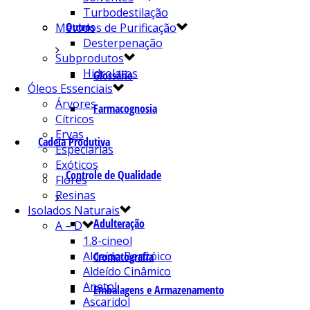
Turbodestilação
Outros
Métodos de Purificação
Desterpenação
Subprodutos
Hidrolatos
Glossário
Óleos Essenciais
Árvores
Farmacognosia
Cítricos
Ervas
Cadeia Produtiva
Especiarias
Exóticos
Controle de Qualidade
Flores
Resinas
Isolados Naturais
Adulteração
A – D
1.8-cineol
Aldeído Benzóico
Cromatografia
Aldeído Cinâmico
Anetol
Embalagens e Armazenamento
Ascaridol