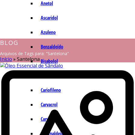
Anetol
Ascaridol
Azuleno
BLOG
Benzaldeído
Arquivos de Tags para: "Santelona"
Início
»
Santelona
Bisabolol
Camazuleno
Cariofileno
Carvacrol
Carvona
Cinamaldeído