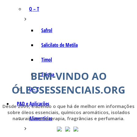
Q – T
Safrol
Salicilato de Metila
Timol
BEM-VINDO AO
Tujona
ÓLEOSESSENCIAIS.ORG
U – Z
P&D e Aplicações
Desde 2009, trazendo o que há de melhor em informações
sobre óleos essenciais, químicos aromáticos, isolados
Alimentícias
naturais, aromaterapia, fragrâncias e perfumaria.