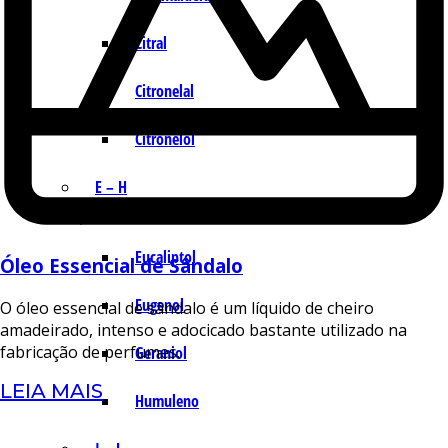
Citral
Citronelal
Citronelol
E – H
Eucaliptol
Óleo Essencial de Sândalo
Eugenol
O óleo essencial de sândalo é um líquido de cheiro
amadeirado, intenso e adocicado bastante utilizado na
fabricação de perfumes.
Geraniol
LEIA MAIS
Humuleno