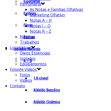
Especiarias
Perfumaria
As Notas e Famílias Olfativas
Exóticos
Marketing Olfativo
Notas A – H
Flores
Notas I – Q
Notas R – Z
Notícias
Resinas
Trabalhos
Loja Virtual
Isolados Naturais
Óleos Essenciais
Isolados
A – D
Equipamentos
Fotos e Vídeos
Fotos
1.8-cineol
Vídeos
Contato
Aldeído Benzóico
Aldeído Cinâmico