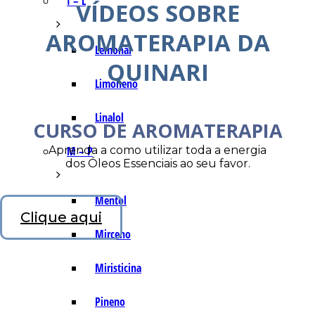
I – L
VÍDEOS SOBRE
AROMATERAPIA DA
Lemonal
QUINARI
Limoneno
Linalol
CURSO DE AROMATERAPIA
Aprenda a como utilizar toda a energia
M – P
dos Óleos Essenciais ao seu favor.
Mentol
Clique aqui
Mirceno
Miristicina
Pineno