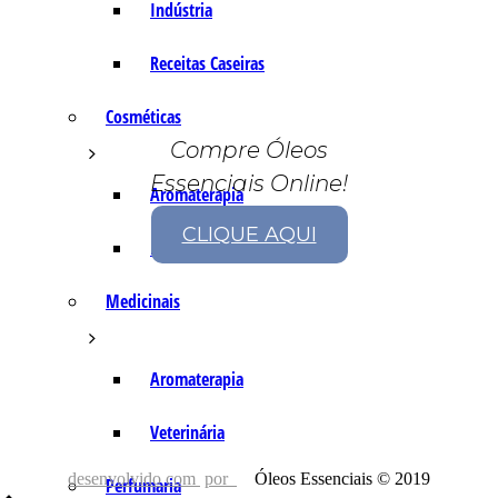
Indústria
Receitas Caseiras
Cosméticas
Compre Óleos
Essenciais Online!
Aromaterapia
CLIQUE AQUI
Fórmulas Caseiras
Medicinais
Aromaterapia
Veterinária
desenvolvido com
por
Óleos Essenciais © 2019
Perfumaria