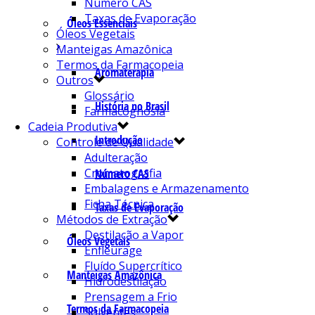
Número CAS
Taxas de Evaporação
Óleos Essenciais
Óleos Vegetais
Manteigas Amazônica
Termos da Farmacopeia
Aromaterapia
Outros
Glossário
História no Brasil
Farmacognosia
Cadeia Produtiva
Introdução
Controle de Qualidade
Adulteração
Cromatografia
Número CAS
Embalagens e Armazenamento
Ficha Técnica
Taxas de Evaporação
Métodos de Extração
Destilação a Vapor
Óleos Vegetais
Enfleurage
Fluído Supercrítico
Manteigas Amazônica
Hidrodestilação
Prensagem a Frio
Termos da Farmacopeia
Solventes