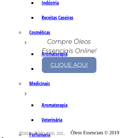
Indústria
Receitas Caseiras
Cosméticas
Compre Óleos
Essenciais Online!
Aromaterapia
CLIQUE AQUI
Fórmulas Caseiras
Medicinais
Aromaterapia
Veterinária
desenvolvido com
por
Óleos Essenciais © 2019
Perfumaria