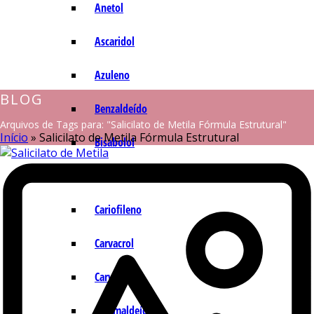
Anetol
Ascaridol
Azuleno
BLOG
Benzaldeído
Arquivos de Tags para: "Salicilato de Metila Fórmula Estrutural"
Início
»
Salicilato de Metila Fórmula Estrutural
Bisabolol
Camazuleno
Cariofileno
Carvacrol
Carvona
Cinamaldeído