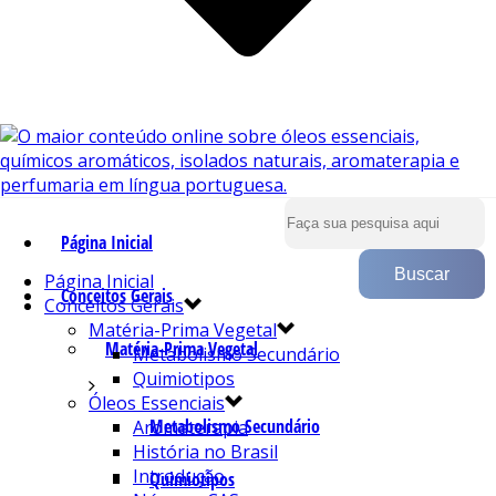
Página Inicial
Página Inicial
Conceitos Gerais
Conceitos Gerais
Matéria-Prima Vegetal
Matéria-Prima Vegetal
Metabolismo Secundário
Quimiotipos
Óleos Essenciais
Metabolismo Secundário
Aromaterapia
História no Brasil
Introdução
Quimiotipos