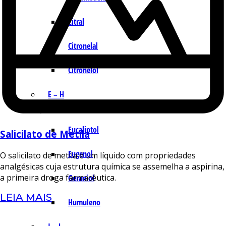
Citral
Citronelal
Citronelol
E – H
Eucaliptol
Salicilato de Metila
Eugenol
O salicilato de metila é um líquido com propriedades
analgésicas cuja estrutura química se assemelha a aspirina,
a primeira droga farmacêutica.
Geraniol
LEIA MAIS
Humuleno