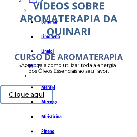
I – L
VÍDEOS SOBRE
AROMATERAPIA DA
Lemonal
QUINARI
Limoneno
Linalol
CURSO DE AROMATERAPIA
Aprenda a como utilizar toda a energia
M – P
dos Óleos Essenciais ao seu favor.
Mentol
Clique aqui
Mirceno
Miristicina
Pineno