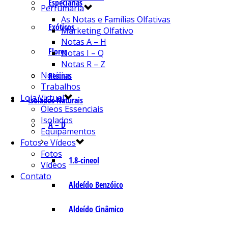
Especiarias
Perfumaria
As Notas e Famílias Olfativas
Exóticos
Marketing Olfativo
Notas A – H
Flores
Notas I – Q
Notas R – Z
Notícias
Resinas
Trabalhos
Loja Virtual
Isolados Naturais
Óleos Essenciais
Isolados
A – D
Equipamentos
Fotos e Vídeos
Fotos
1.8-cineol
Vídeos
Contato
Aldeído Benzóico
Aldeído Cinâmico