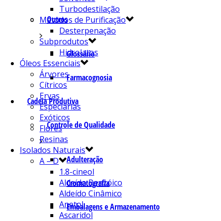
Turbodestilação
Outros
Métodos de Purificação
Desterpenação
Subprodutos
Hidrolatos
Glossário
Óleos Essenciais
Árvores
Farmacognosia
Cítricos
Ervas
Cadeia Produtiva
Especiarias
Exóticos
Controle de Qualidade
Flores
Resinas
Isolados Naturais
Adulteração
A – D
1.8-cineol
Aldeído Benzóico
Cromatografia
Aldeído Cinâmico
Anetol
Embalagens e Armazenamento
Ascaridol