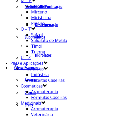
M – P
Mentol
Métodos de Purificação
Mirceno
Miristicina
Pineno
Desterpenação
Q – T
Safrol
Subprodutos
Salicilato de Metila
Timol
Tujona
Hidrolatos
U – Z
P&D e Aplicações
Óleos Essenciais
Alimentícias
Indústria
Árvores
Receitas Caseiras
Cosméticas
Aromaterapia
Cítricos
Fórmulas Caseiras
Medicinais
Ervas
Aromaterapia
Veterinária