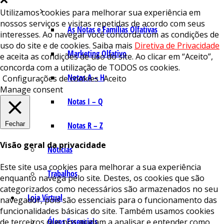
Utilizamos cookies para melhorar sua experiência em
nossos serviços e visitas repetidas de acordo com seus
As Notas e Famílias Olfativas
interesses. Ao navegar você concorda com as condições de
uso do site e de cookies. Saiba mais
Diretiva de Privacidade
Marketing Olfativo
e aceita as condições de uso do site. Ao clicar em “Aceito”,
concorda com a utilização de TODOS os cookies.
Notas A – H
Configurações de cookies
Aceito
Manage consent
Notas I – Q
Fechar
Notas R – Z
Visão geral da privacidade
Notícias
Este site usa cookies para melhorar a sua experiência
Trabalhos
enquanto navega pelo site. Destes, os cookies que são
categorizados como necessários são armazenados no seu
Loja Virtual
navegador, pois são essenciais para o funcionamento das
funcionalidades básicas do site. Também usamos cookies
Óleos Essenciais
de terceiros que nos ajudam a analisar e entender como