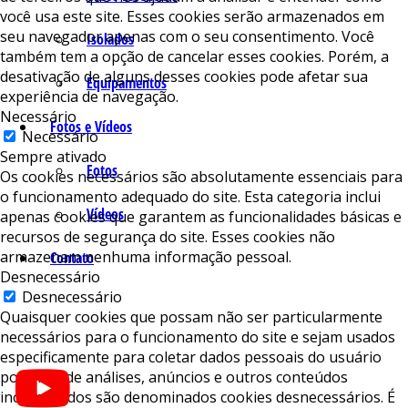
você usa este site. Esses cookies serão armazenados em
seu navegador apenas com o seu consentimento. Você
Isolados
também tem a opção de cancelar esses cookies. Porém, a
desativação de alguns desses cookies pode afetar sua
Equipamentos
experiência de navegação.
Necessário
Fotos e Vídeos
Necessário
Sempre ativado
Fotos
Os cookies necessários são absolutamente essenciais para
o funcionamento adequado do site. Esta categoria inclui
Vídeos
apenas cookies que garantem as funcionalidades básicas e
recursos de segurança do site. Esses cookies não
armazenam nenhuma informação pessoal.
Contato
Desnecessário
Desnecessário
Quaisquer cookies que possam não ser particularmente
necessários para o funcionamento do site e sejam usados ​​
especificamente para coletar dados pessoais do usuário
por meio de análises, anúncios e outros conteúdos
incorporados são denominados cookies desnecessários. É