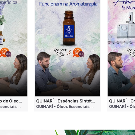
QUINARÍ - Inalação de Óleos Essenciais e Seus Benefícios
QUINARÍ - Essências Sintéticas NÃO Funcionam na Aromaterapia
go
QUINARÍ - Óleos Essenciais e Aromaterapia
• 3 months ago
QUINARÍ - Óleos Essenciais e Aromaterapia
• 3 mo