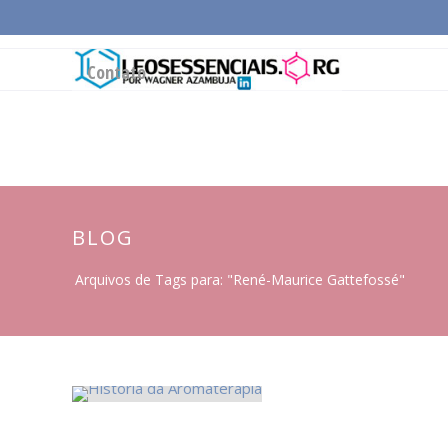
Página Inicial
Conceitos Gerais
Cadeia Pro
Contato
BLOG
Arquivos de Tags para: "René-Maurice Gattefossé"