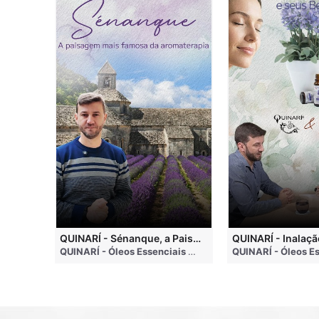
QUINARI - Métodos de Extração de Óleos Essenciais
QUINARÍ - Sénanque, a Paisagem Mais Famosa da Aromaterapia
QUINARÍ - Óleos Essenciais e Aromaterapia
• 4 months ago
QUINARÍ - Óleos Essenciais e Aromaterapia
• 3 weeks a