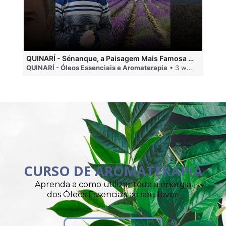
QUINARÍ - Sénanque, a Paisagem Mais Famosa da Aromaterapia
QUINARÍ - Óleos Essenciais e Aromaterapia
• 3 weeks ago
QU
CURSO DE AROMATERAPIA
Aprenda a como utilizar toda a energia
dos Óleos Essenciais ao seu favor.