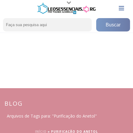
BLOG
Arquivos de Tags para: "Purificação do Anetol"
INÍCIO
»
PURIFICAÇÃO DO ANETOL